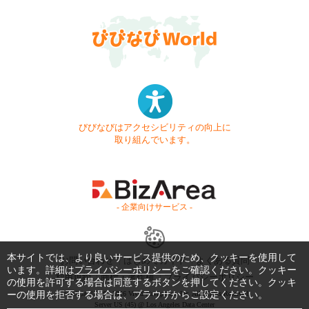
びびなびはアクセシビリティの向上に
取り組んでいます。
- 企業向けサービス -
本サイトでは、より良いサービス提供のため、クッキーを使用して
お問い合わせ
はじめてガイド
よくある質問
います。詳細は
プライバシーポリシー
をご確認ください。クッキー
利用規約
商標・著作権
プライバシーポリシー
の使用を許可する場合は同意するボタンを押してください。クッキ
ーの使用を拒否する場合は、ブラウザからご設定ください。
Copyright © 1999-2026 Vivid Navigation, Inc. All Rights Reserved.
Server US (45) @ Los Angeles Data Center