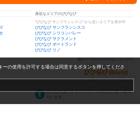
身近なエリアのびびなび
"びびなび サンフランシスコ" から近いエリアを表示中
ズ
びびなび サンフランシスコ
せ
びびなび シリコンバレー
びびなび サクラメント
びびなび ポートランド
びびなび リノ
他エリアのびびなびはこちらから
キーの使用を許可する場合は同意するボタンを押してくださ
びびなびはアクセシビリティの向上に取り組ん
でいます。
日本語
English
español
ภาษาไทย
한국어
中文
PC版
スマートフォン版