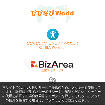
びびなびはアクセシビリティの向上に
取り組んでいます。
- 企業向けサービス -
本サイトでは、より良いサービス提供のため、クッキーを使用して
お問い合わせ
はじめてガイド
よくある質問
います。詳細は
プライバシーポリシー
をご確認ください。クッキー
利用規約
商標・著作権
プライバシーポリシー
の使用を許可する場合は同意するボタンを押してください。クッキ
ーの使用を拒否する場合は、ブラウザからご設定ください。
Copyright © 1999-2026 Vivid Navigation, Inc. All Rights Reserved.
Server US (75) @ Los Angeles Data Center