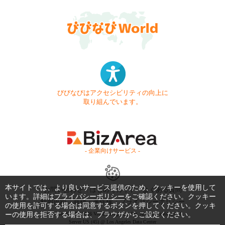
びびなびはアクセシビリティの向上に
取り組んでいます。
- 企業向けサービス -
本サイトでは、より良いサービス提供のため、クッキーを使用して
お問い合わせ
はじめてガイド
よくある質問
います。詳細は
プライバシーポリシー
をご確認ください。クッキー
利用規約
商標・著作権
プライバシーポリシー
の使用を許可する場合は同意するボタンを押してください。クッキ
ーの使用を拒否する場合は、ブラウザからご設定ください。
Copyright © 1999-2026 Vivid Navigation, Inc. All Rights Reserved.
Server US (45) @ Los Angeles Data Center