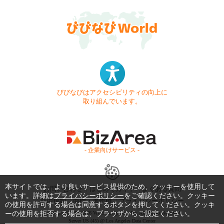
びびなびはアクセシビリティの向上に
取り組んでいます。
- 企業向けサービス -
本サイトでは、より良いサービス提供のため、クッキーを使用して
お問い合わせ
はじめてガイド
よくある質問
います。詳細は
プライバシーポリシー
をご確認ください。クッキー
利用規約
商標・著作権
プライバシーポリシー
の使用を許可する場合は同意するボタンを押してください。クッキ
ーの使用を拒否する場合は、ブラウザからご設定ください。
Copyright © 1999-2026 Vivid Navigation, Inc. All Rights Reserved.
Server US (45) @ Los Angeles Data Center