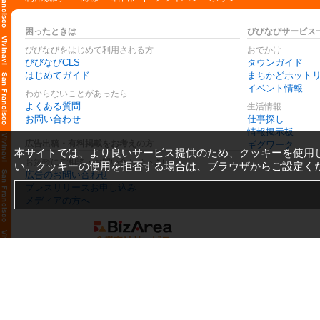
困ったときは
びびなびサービス
びびなびをはじめて利用される方
おでかけ
びびなびCLS
タウンガイド
はじめてガイド
まちかどホット
イベント情報
わからないことがあったら
よくある質問
生活情報
お問い合わせ
仕事探し
情報掲示板
広告出稿・有料掲載をお考えの方
ギグワーク
本サイトでは、より良いサービス提供のため、クッキーを使用
お気軽にご相談・お問い合わせ下さい
い。クッキーの使用を拒否する場合は、ブラウザからご設定く
広告のお問い合わせ
プレスリリースお申し込み
メディアの方へ