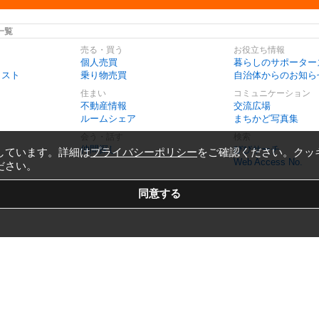
一覧
売る・買う
お役立ち情報
個人売買
暮らしのサポーター
リスト
乗り物売買
自治体からのお知ら
住まい
コミュニケーション
不動産情報
交流広場
ルームシェア
まちかど写真集
会う・話す
検索
仲間探し
びびサーチ
しています。詳細は
プライバシーポリシー
をご確認ください。クッ
Web Access No.
ださい。