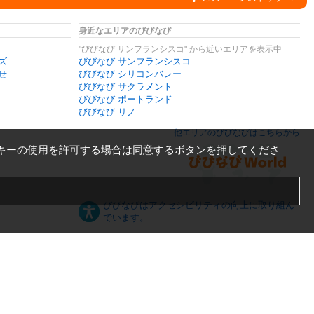
身近なエリアのびびなび
"びびなび サンフランシスコ" から近いエリアを表示中
ズ
びびなび サンフランシスコ
せ
びびなび シリコンバレー
びびなび サクラメント
びびなび ポートランド
びびなび リノ
他エリアのびびなびはこちらから
キーの使用を許可する場合は同意するボタンを押してくださ
びびなびはアクセシビリティの向上に取り組ん
でいます。
日本語
English
español
ภาษาไทย
한국어
中文
PC版
スマートフォン版