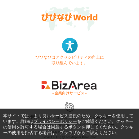
びびなびはアクセシビリティの向上に
取り組んでいます。
- 企業向けサービス -
本サイトでは、より良いサービス提供のため、クッキーを使用して
お問い合わせ
はじめてガイド
よくある質問
います。詳細は
プライバシーポリシー
をご確認ください。クッキー
利用規約
商標・著作権
プライバシーポリシー
の使用を許可する場合は同意するボタンを押してください。クッキ
ーの使用を拒否する場合は、ブラウザからご設定ください。
Copyright © 1999-2026 Vivid Navigation, Inc. All Rights Reserved.
Server US (75) @ Los Angeles Data Center