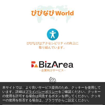
びびなびはアクセシビリティの向上に
取り組んでいます。
- 企業向けサービス -
本サイトでは、より良いサービス提供のため、クッキーを使用して
お問い合わせ
はじめてガイド
よくある質問
います。詳細は
プライバシーポリシー
をご確認ください。クッキー
利用規約
商標・著作権
プライバシーポリシー
の使用を許可する場合は同意するボタンを押してください。クッキ
ーの使用を拒否する場合は、ブラウザからご設定ください。
Copyright © 1999-2026 Vivid Navigation, Inc. All Rights Reserved.
Server US (45) @ Los Angeles Data Center