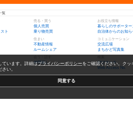
一覧
売る・買う
お役立ち情報
個人売買
暮らしのサポーター
リスト
乗り物売買
自治体からのお知ら
住まい
コミュニケーション
不動産情報
交流広場
ルームシェア
まちかど写真集
会う・話す
検索
仲間探し
びびサーチ
しています。詳細は
プライバシーポリシー
をご確認ください。クッ
Web Access No.
ださい。