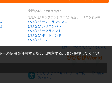
身近なエリアのびびなび
"びびなび サンフランシスコ" から近いエリアを表示中
ズ
びびなび サンフランシスコ
せ
びびなび シリコンバレー
びびなび サクラメント
びびなび ポートランド
びびなび リノ
他エリアのびびなびはこちらから
キーの使用を許可する場合は同意するボタンを押してくださ
びびなびはアクセシビリティの向上に取り組ん
でいます。
日本語
English
español
ภาษาไทย
한국어
中文
PC版
スマートフォン版