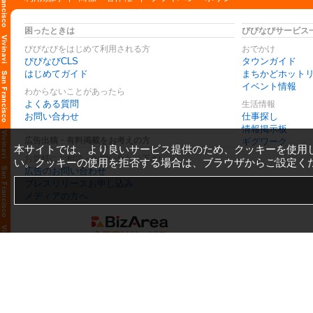
困ったときは
びびなびサービス
びびなびをはじめて利用される方
おでかけ
びびなびCLS
タウンガイド
はじめてガイド
まちかどホット
イベント情報
わからないことがあったら
よくある質問
生活情報
お問い合わせ
仕事探し
情報掲示板
広告出稿・有料掲載をお考えの方
ギグワーク
本サイトでは、より良いサービス提供のため、クッキーを使用
お気軽にご相談・お問い合わせ下さい
い。クッキーの使用を拒否する場合は、ブラウザからご設定く
広告のお問い合わせ
プレスリリースお申し込み
メディアの方へ