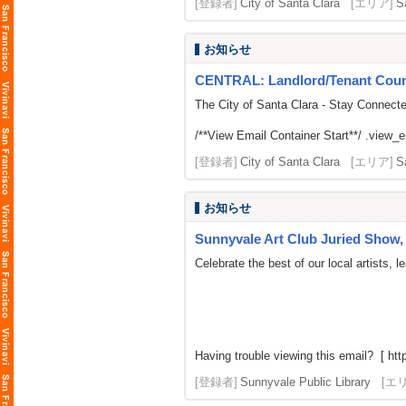
[登録者]
City of Santa Clara
[エリア]
S
お知らせ
CENTRAL: Landlord/Tenant Counse
The City of Santa Clara - Stay Connect
/**View Email Container Start**/ .view_ema
[登録者]
City of Santa Clara
[エリア]
S
お知らせ
Sunnyvale Art Club Juried Show, 
Celebrate the best of our local artists,
Having trouble viewing this email? [ http
[登録者]
Sunnyvale Public Library
[エ