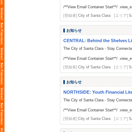
/**View Email Container Start**/ .view_ema
[登録者]
City of Santa Clara
[エリア]
S
お知らせ
CENTRAL: Behind the Shelves Li
The City of Santa Clara - Stay Connect
/**View Email Container Start**/ .view_ema
[登録者]
City of Santa Clara
[エリア]
S
お知らせ
NORTHSIDE: Youth Financial Li
The City of Santa Clara - Stay Connect
/**View Email Container Start**/ .view_ema
[登録者]
City of Santa Clara
[エリア]
S