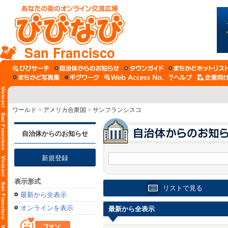
San Francisco
ワールド
>
アメリカ合衆国
>
サンフランシスコ
自治体からのお知らせ
新規登録
表示形式
リストで見る
最新から全表示
オンラインを表示
最新から全表示