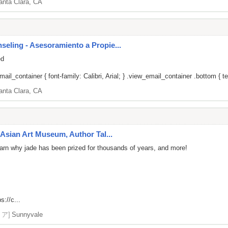
anta Clara, CA
ling - Asesoramiento a Propie...
ed
il_container { font-family: Calibri, Arial; } .view_email_container .bottom { tex
anta Clara, CA
Asian Art Museum, Author Tal...
 learn why jade has been prized for thousands of years, and more!
s://c...
リア]
Sunnyvale