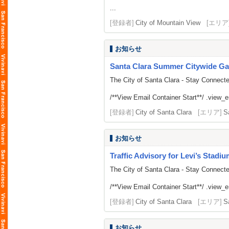
...
[登録者]
City of Mountain View
[エリア
お知らせ
Santa Clara Summer Citywide Ga
The City of Santa Clara - Stay Connect
/**View Email Container Start**/ .view_ema
[登録者]
City of Santa Clara
[エリア]
S
お知らせ
Traffic Advisory for Levi’s Stadi
The City of Santa Clara - Stay Connect
/**View Email Container Start**/ .view_ema
[登録者]
City of Santa Clara
[エリア]
S
お知らせ