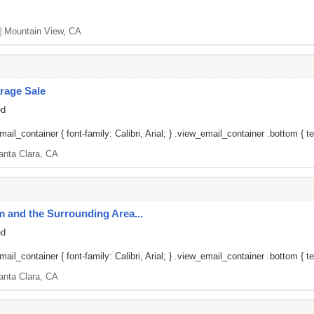
]
Mountain View, CA
rage Sale
ed
il_container { font-family: Calibri, Arial; } .view_email_container .bottom { tex
anta Clara, CA
um and the Surrounding Area...
ed
il_container { font-family: Calibri, Arial; } .view_email_container .bottom { tex
anta Clara, CA