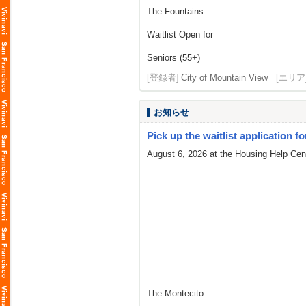
The Fountains
Waitlist Open for
Seniors (55+)
[登録者]
City of Mountain View
[エリア
お知らせ
Pick up the waitlist application fo
August 6, 2026 at the Housing Help Cent
The Montecito