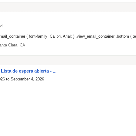
ed
il_container { font-family: Calibri, Arial; } .view_email_container .bottom { tex
anta Clara, CA
ista de espera abierta - ...
026 to September 4, 2026