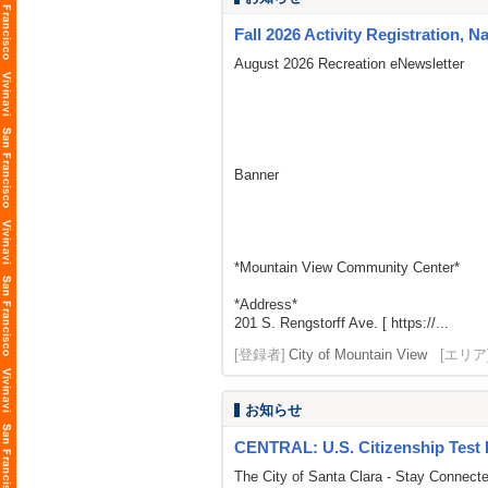
Fall 2026 Activity Registration, N
August 2026 Recreation eNewsletter
Banner
*Mountain View Community Center*
*Address*
201 S. Rengstorff Ave. [ https://...
[登録者]
City of Mountain View
[エリア
お知らせ
CENTRAL: U.S. Citizenship Test 
The City of Santa Clara - Stay Connect