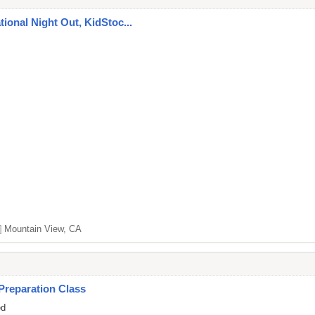
ational Night Out, KidStoc...
]
Mountain View, CA
Preparation Class
ed