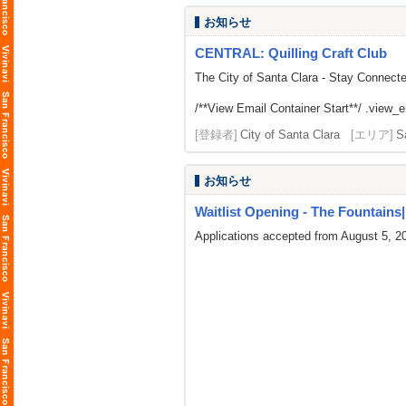
お知らせ
CENTRAL: Quilling Craft Club
The City of Santa Clara - Stay Connect
/**View Email Container Start**/ .view_ema
[登録者]
City of Santa Clara
[エリア]
S
お知らせ
Waitlist Opening - The Fountains| L
Applications accepted from August 5, 2