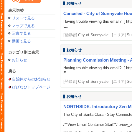
お知らせ
表示切替
Canceled - City of Sunnyvale H
リストで見る
Having trouble viewing this email? [
htt
マップで見る
E...
写真で見る
[登録者]
City of Sunnyvale
[エリア]
Su
動画で見る
お知らせ
カテゴリ別に表示
Planning Commission Meeting - 
お知らせ
Having trouble viewing this email? [
htt
戻る
E...
自治体からのお知らせ
[登録者]
City of Sunnyvale
[エリア]
Su
びびなびトップページ
お知らせ
NORTHSIDE: Introductory Zen M
The City of Santa Clara - Stay Connect
/**View Email Container Start**/ .view_ema