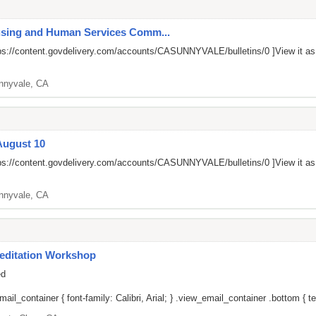
ousing and Human Services Comm...
ps://content.govdelivery.com/accounts/CASUNNYVALE/bulletins/0
]View it a
nnyvale, CA
August 10
ps://content.govdelivery.com/accounts/CASUNNYVALE/bulletins/0
]View it a
nnyvale, CA
editation Workshop
ed
il_container { font-family: Calibri, Arial; } .view_email_container .bottom { tex