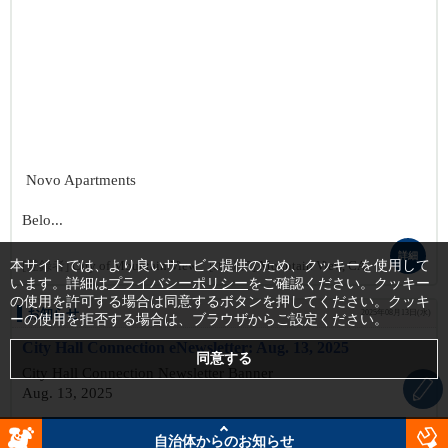
Novo Apartments
Belo...
詳細
本サイトでは、より良いサービス提供のため、クッキーを使用して
[登録者]
City of Mountain View
[エリア]
Mountain View, CA
います。詳細は
プライバシーポリシー
をご確認ください。クッキー
の使用を許可する場合は同意するボタンを押してください。クッキ
お知らせ
2025年08月13日(水)
ーの使用を拒否する場合は、ブラウザからご設定ください。
City Hall Connection eNewsletter: Aug. 13, 2025
City Hall Connection Newsletter Banner
Aug. 13, 2025
News and Information from the City of Mountain View [ http://w
自治体からのお知らせ