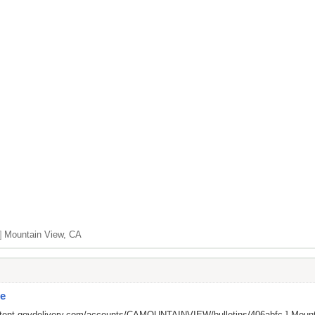
]
Mountain View, CA
te
ontent.govdelivery.com/accounts/CAMOUNTAINVIEW/bulletins/406abfc
] Mount