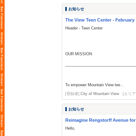
お知らせ
The View Teen Center - February
Header - Teen Center
OUR MISSION
_________________________________
To empower Mountain View tee...
[登録者]
City of Mountain View
[エリア
お知らせ
Reimagine Rengstorff Avenue for
Hello,