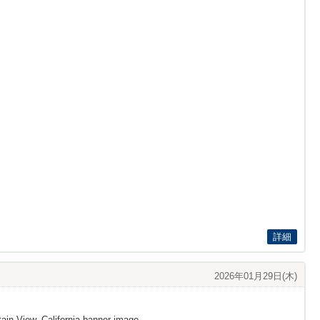
詳細
2026年01月29日(木)
ain View, California banner image