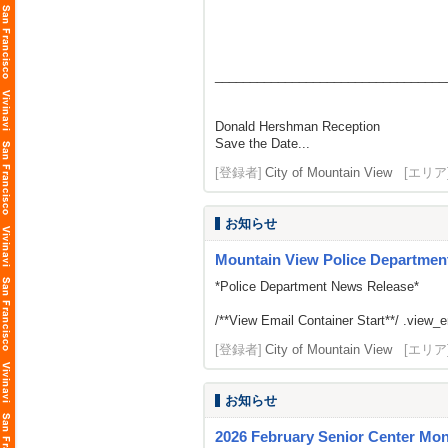
_________________________________
Donald Hershman Reception
Save the Date...
[登録者]
City of Mountain View
[エリア
お知らせ
Mountain View Police Department
*Police Department News Release*
/**View Email Container Start**/ .view_ema
[登録者]
City of Mountain View
[エリア
お知らせ
2026 February Senior Center Mon