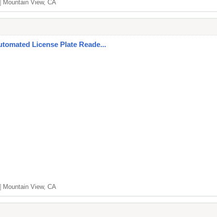
]
Mountain View, CA
utomated License Plate Reade...
]
Mountain View, CA