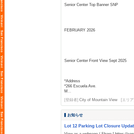
Senior Center Top Banner SNP
FEBRUARY 2026
Senior Center Front View Sept 2025
*Address
*266 Escuela Ave.
M...
[登録者]
City of Mountain View
[エリア
お知らせ
Lot 12 Parking Lot Closure Upda
View as a webpage / Share [
https://c