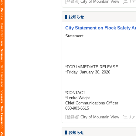
[登録者]
City of Mountain View
[エリア
お知らせ
City Statement on Flock Safety A
Statement
*FOR IMMEDIATE RELEASE
*Friday, January 30, 2026
*CONTACT
*Lenka Wright
Chief Communications Officer
650-903-6615
[登録者]
City of Mountain View
[エリア
お知らせ