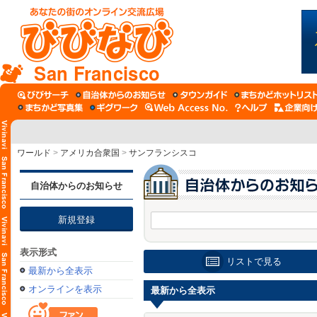
San Francisco
ワールド
>
アメリカ合衆国
>
サンフランシスコ
自治体からのお知らせ
新規登録
表示形式
リストで見る
最新から全表示
オンラインを表示
最新から全表示