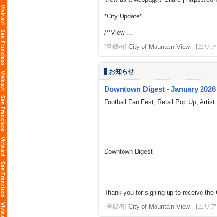
*City Update*
/**View ...
[登録者]
City of Mountain View
[エリア
お知らせ
Downtown Digest - January 2026
Football Fan Fest, Retail Pop Up, Artist
Downtown Digest
Thank you for signing up to receive the 
[登録者]
City of Mountain View
[エリア