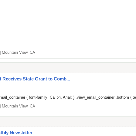
_______________________________________
]
Mountain View, CA
 Receives State Grant to Comb...
il_container { font-family: Calibri, Arial; } .view_email_container .bottom { tex
]
Mountain View, CA
thly Newsletter