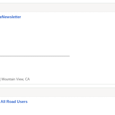
 eNewsletter
_______________________________________
]
Mountain View, CA
 All Road Users