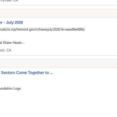
nnyvale, CA
r - July 2026
/mailchi.mp/fremont.gov/crfnewsjuly2026?e=aea49e48fb)
al Water Heate...
ont, CA
c Sectors Come Together to ...
undation Logo