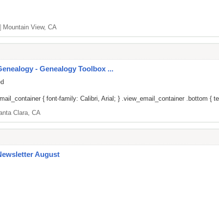
]
Mountain View, CA
enealogy - Genealogy Toolbox ...
ed
il_container { font-family: Calibri, Arial; } .view_email_container .bottom { tex
anta Clara, CA
Newsletter August