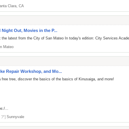
anta Clara, CA
 Night Out, Movies in the P...
the latest from the City of San Mateo In today's edition: City Services Acade
n Mateo
Bike Repair Workshop, and Mo...
free tree, discover the basics of the basics of Kinusaiga, and more!
s:/...
リア]
Sunnyvale