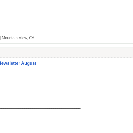
_______________________________________
]
Mountain View, CA
Newsletter August
_______________________________________