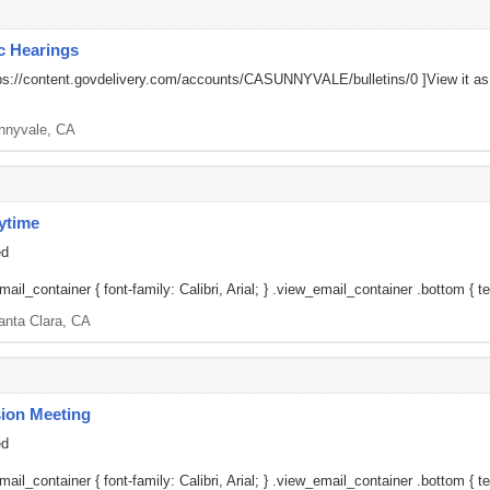
ic Hearings
ps://content.govdelivery.com/accounts/CASUNNYVALE/bulletins/0
]View it a
nnyvale, CA
ytime
ed
il_container { font-family: Calibri, Arial; } .view_email_container .bottom { tex
anta Clara, CA
ion Meeting
ed
il_container { font-family: Calibri, Arial; } .view_email_container .bottom { tex