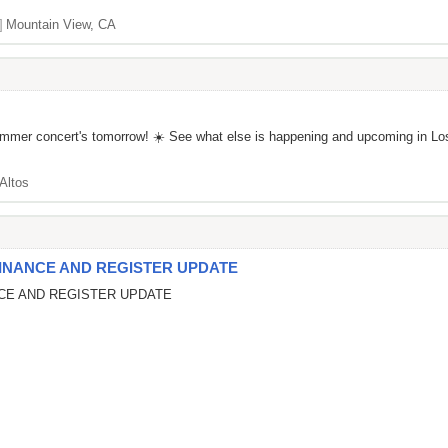
]
Mountain View, CA
st summer concert's tomorrow! ☀️ See what else is happening and upcom
Altos
INANCE AND REGISTER UPDATE
CE AND REGISTER UPDATE