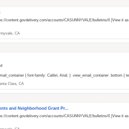
6
ps://content.govdelivery.com/accounts/CASUNNYVALE/bulletins/0
]View it a
nnyvale, CA
ed
il_container { font-family: Calibri, Arial; } .view_email_container .bottom { tex
anta Clara, CA
nts and Neighborhood Grant Pr...
ps://content.govdelivery.com/accounts/CASUNNYVALE/bulletins/0
]View it a