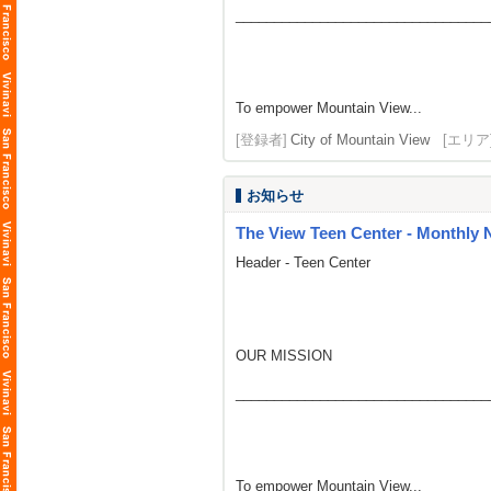
_________________________________
To empower Mountain View...
[登録者]
City of Mountain View
[エリア
お知らせ
The View Teen Center - Monthly 
Header - Teen Center
OUR MISSION
_________________________________
To empower Mountain View...