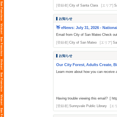
[登録者]
City of Santa Clara
[エリア]
S
お知らせ
👋 eNews: July 31, 2026 - National
Email from City of San Mateo Check out 
[登録者]
City of San Mateo
[エリア]
Sa
お知らせ
Our City Forest, Adults Create, 
Learn more about how you can receive a 
Having trouble viewing this email? [ http
[登録者]
Sunnyvale Public Library
[エ