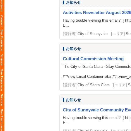
お知らせ
Activities Newsletter August 202
Having trouble viewing this email? [
htt
E...
[登録者]
City of Sunnyvale
[エリア]
Su
お知らせ
Cultural Commission Meeting
The City of Santa Clara - Stay Connect
/**View Email Container Start**/ .view_ema
[登録者]
City of Santa Clara
[エリア]
S
お知らせ
City of Sunnyvale Community Eve
Having trouble viewing this email? [
htt
E...