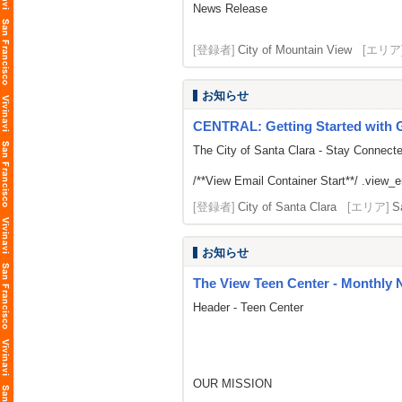
News Release
[登録者]
City of Mountain View
[エリア
お知らせ
CENTRAL: Getting Started with G
The City of Santa Clara - Stay Connect
/**View Email Container Start**/ .view_ema
[登録者]
City of Santa Clara
[エリア]
S
お知らせ
The View Teen Center - Monthly 
Header - Teen Center
OUR MISSION