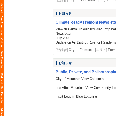
[登録者]
City of Sunnyvale
[エリア]
Su
お知らせ
Climate Ready Fremont Newslette
View this email in web browser. (
https:/
Newsletter:
July 2026
Update on Air District Rule for Residenti
[登録者]
City of Fremont
[エリア]
Frem
お知らせ
Public, Private, and Philanthropi
City of Mountain View California
Los Altos Mountain View Community Fo
Intuit Logo in Blue Lettering