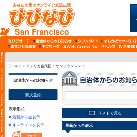
San Francisco
ワールド
>
アメリカ合衆国
>
サンフランシスコ
自治体からのお知らせ
新規登録
表示形式
リストで見る
最新から全表示
オンラインを表示
最新から全表示