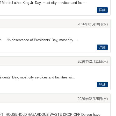
Martin Luther King Jr. Day, most city services and fac...
詳細
2026年01月28日(水)
r! *In observance of Presidents' Day, most city ...
詳細
2026年02月11日(水)
ents' Day, most city services and facilities wi...
詳細
2026年02月25日(水)
L SPOTLIGHT HOUSEHOLD HAZARDOUS WASTE DROP-OFF Do you have