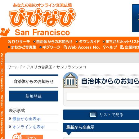
San Francisco
ワールド
>
アメリカ合衆国
>
サンフランシスコ
自治体からのお知らせ
新規登録
表示形式
リストで見る
最新から全表示
オンラインを表示
最新から全表示