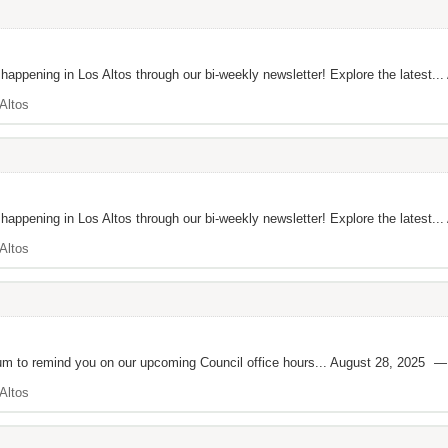
appening in Los Altos through our bi-weekly newsletter! Explore the latest... 
Altos
appening in Los Altos through our bi-weekly newsletter! Explore the latest... A
Altos
um to remind you on our upcoming Council office hours... August 28 , 2025 —
Altos