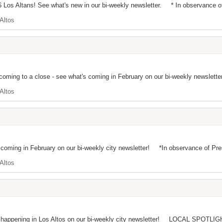
 Los Altans! See what's new in our bi-weekly newsletter. * In observance of 
Altos
 coming to a close - see what's coming in February on our bi-weekly newslette
Altos
coming in February on our bi-weekly city newsletter! *In observance of Presid
Altos
hat's happening in Los Altos on our bi-weekly city newsletter! LOCA