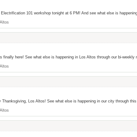
l Electrification 101 workshop tonight at 6 PM! And see what else is happening 
Altos
 finally here! See what else is happening in Los Altos through our bi-weekly n
Altos
 Thanksgiving, Los Altos! See what else is happening in our city through this 
Altos