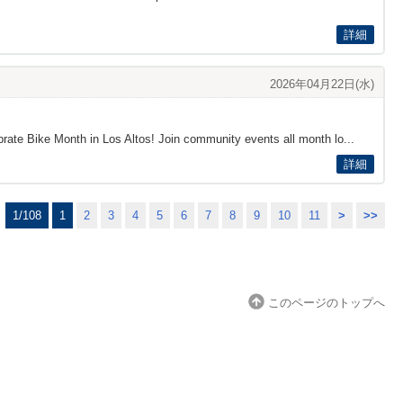
詳細
2026年04月22日(水)
 Bike Month in Los Altos! Join community events all month lo...
詳細
1/108
1
2
3
4
5
6
7
8
9
10
11
>
>>
このページのトップへ