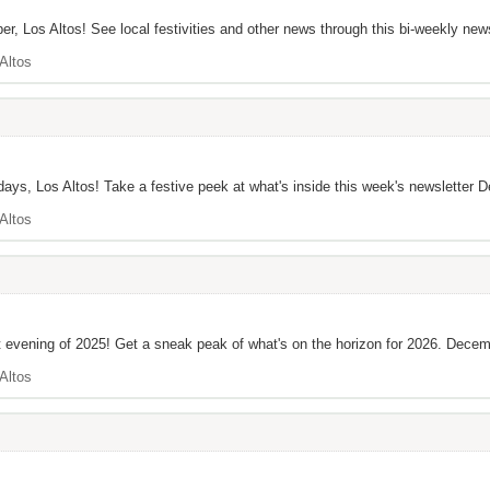
er, Los Altos! See local festivities and other news through this bi-weekly news
Altos
ays, Los Altos! Take a festive peek at what's inside this week's newsletter De
Altos
st evening of 2025! Get a sneak peak of what's on the horizon for 2026. Decembe
Altos