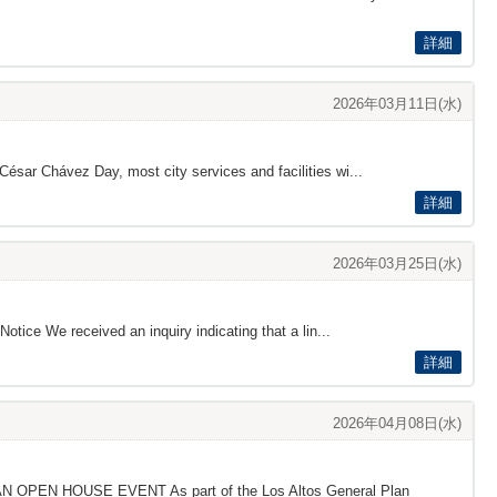
詳細
2026年03月11日(水)
ésar Chávez Day, most city services and facilities wi...
詳細
2026年03月25日(水)
otice We received an inquiry indicating that a lin...
詳細
2026年04月08日(水)
N OPEN HOUSE EVENT As part of the Los Altos General Plan