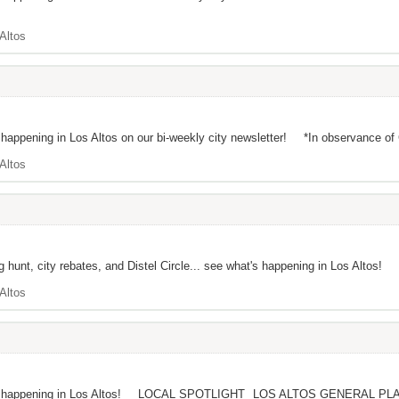
Altos
 happening in Los Altos on our bi-weekly city newsletter! *In observance of C
Altos
g hunt, city rebates, and Distel Circle... see what's happening in Los Altos! N
Altos
hat's happening in Los Altos! LOCAL SPOTLIGHT LOS ALTOS GENERAL PLA