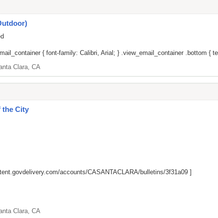
Outdoor)
ed
il_container { font-family: Calibri, Arial; } .view_email_container .bottom { tex
anta Clara, CA
 the City
ontent.govdelivery.com/accounts/CASANTACLARA/bulletins/3f31a09
]
anta Clara, CA