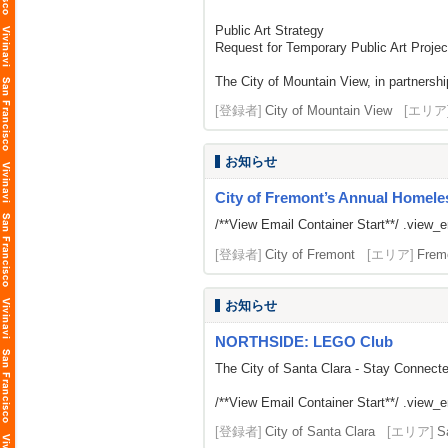
Public Art Strategy
Request for Temporary Public Art Proje
The City of Mountain View, in partnership
[登録者]
City of Mountain View
[エリア
お知らせ
City of Fremont’s Annual Homeles
/**View Email Container Start**/ .view_ema
[登録者]
City of Fremont
[エリア]
Frem
お知らせ
NORTHSIDE: LEGO Club
The City of Santa Clara - Stay Connect
/**View Email Container Start**/ .view_ema
[登録者]
City of Santa Clara
[エリア]
S