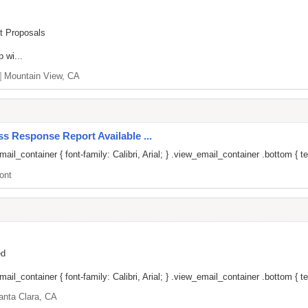
ct Proposals
 wi...
]
Mountain View, CA
s Response Report Available ...
il_container { font-family: Calibri, Arial; } .view_email_container .bottom { te
ont
ed
il_container { font-family: Calibri, Arial; } .view_email_container .bottom { tex
anta Clara, CA