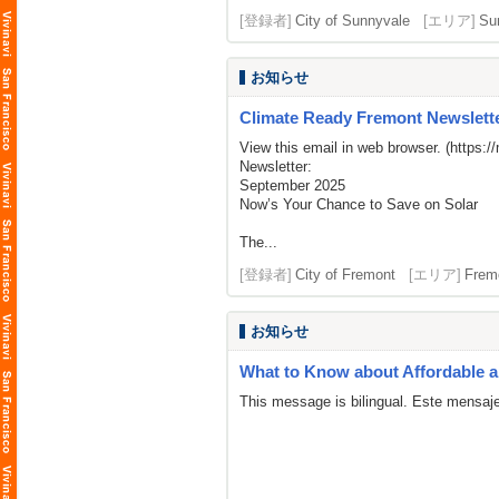
[登録者]
City of Sunnyvale
[エリア]
Su
お知らせ
Climate Ready Fremont Newslette
View this email in web browser. (
https:/
Newsletter:
September 2025
Now’s Your Chance to Save on Solar
The...
[登録者]
City of Fremont
[エリア]
Frem
お知らせ
What to Know about Affordable a
This message is bilingual. Este mensaje