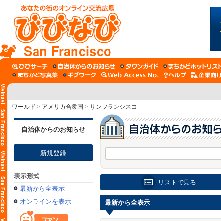
San Francisco
ワールド
>
アメリカ合衆国
>
サンフランシスコ
自治体からのお知らせ
新規登録
表示形式
リストで見る
最新から全表示
オンラインを表示
最新から全表示