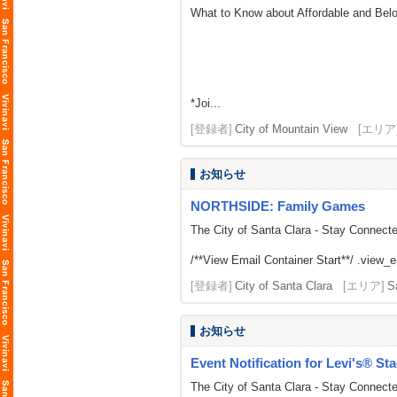
What to Know about Affordable and Be
*Joi...
[登録者]
City of Mountain View
[エリア
お知らせ
NORTHSIDE: Family Games
The City of Santa Clara - Stay Connect
/**View Email Container Start**/ .view_ema
[登録者]
City of Santa Clara
[エリア]
S
お知らせ
Event Notification for Levi's® St
The City of Santa Clara - Stay Connect