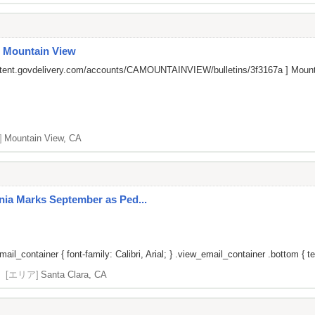
n Mountain View
ontent.govdelivery.com/accounts/CAMOUNTAINVIEW/bulletins/3f3167a
] Mount
]
Mountain View, CA
rnia Marks September as Ped...
il_container { font-family: Calibri, Arial; } .view_email_container .bottom { tex
[エリア]
Santa Clara, CA