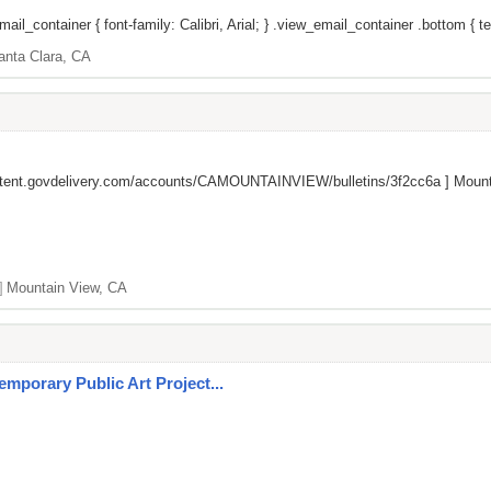
il_container { font-family: Calibri, Arial; } .view_email_container .bottom { tex
anta Clara, CA
ontent.govdelivery.com/accounts/CAMOUNTAINVIEW/bulletins/3f2cc6a
] Mount
]
Mountain View, CA
emporary Public Art Project...