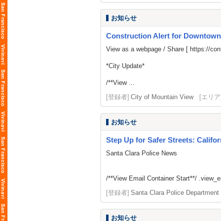
お知らせ
Construction Alert for Downtow
View as a webpage / Share [
https://c
*City Update*
/**View ...
[登録者]
City of Mountain View
[エリア
お知らせ
Step Up for Safer Streets: Califo
Santa Clara Police News
/**View Email Container Start**/ .view_ema
[登録者]
Santa Clara Police Department
お知らせ