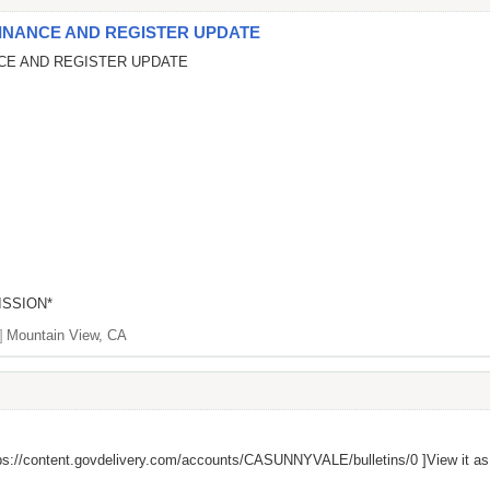
INANCE AND REGISTER UPDATE
CE AND REGISTER UPDATE
ISSION*
]
Mountain View, CA
ps://content.govdelivery.com/accounts/CASUNNYVALE/bulletins/0
]View it a