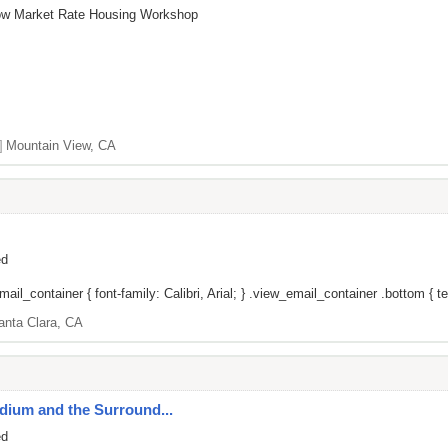
low Market Rate Housing Workshop
]
Mountain View, CA
ed
il_container { font-family: Calibri, Arial; } .view_email_container .bottom { tex
anta Clara, CA
adium and the Surround...
ed