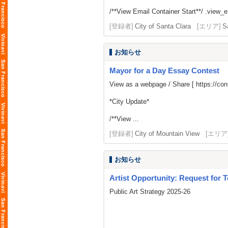
/**View Email Container Start**/ .view_ema
[登録者]
City of Santa Clara
[エリア]
S
お知らせ
Mayor for a Day Essay Contest
View as a webpage / Share [
https://c
*City Update*
/**View ...
[登録者]
City of Mountain View
[エリア
お知らせ
Artist Opportunity: Request for T
Public Art Strategy 2025-26