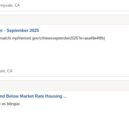
nnyvale, CA
r - September 2025
/mailchi.mp/fremont.gov/crfnewsseptember2025?e=aea49e48fb)
ont, CA
nd Below Market Rate Housing ...
 es bilingüe.