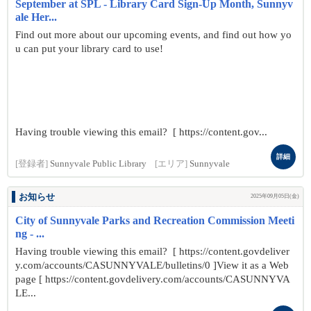
September at SPL - Library Card Sign-Up Month, Sunnyv
ale Her...
Find out more about our upcoming events, and find out how yo
u can put your library card to use!
Having trouble viewing this email? [ https://content.gov...
詳細
[登録者]
Sunnyvale Public Library
[エリア]
Sunnyvale
お知らせ
2025年09月05日(金)
City of Sunnyvale Parks and Recreation Commission Meeti
ng - ...
Having trouble viewing this email? [ https://content.govdeliver
y.com/accounts/CASUNNYVALE/bulletins/0 ]View it as a Web
page [ https://content.govdelivery.com/accounts/CASUNNYVA
LE...