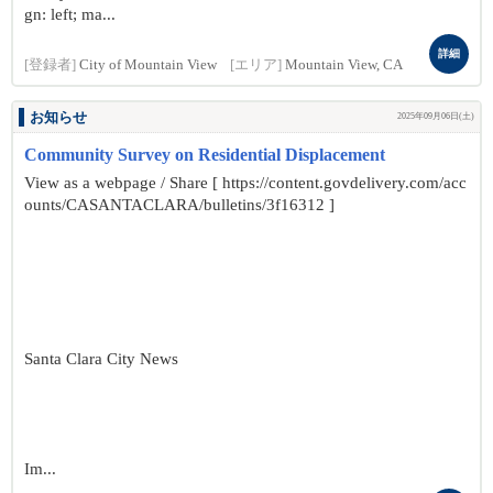
gn: left; ma...
詳細
[登録者]
City of Mountain View
[エリア]
Mountain View, CA
お知らせ
2025年09月06日(土)
Community Survey on Residential Displacement
View as a webpage / Share [ https://content.govdelivery.com/acc
ounts/CASANTACLARA/bulletins/3f16312 ]
Santa Clara City News
Im...