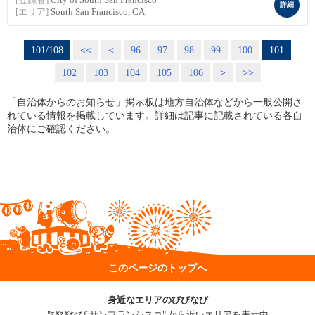
[登録者]
City of South San Francisco
詳細
[エリア]
South San Francisco, CA
101/108
<<
<
96
97
98
99
100
101
102
103
104
105
106
>
>>
「自治体からのお知らせ」掲示板は地方自治体などから一般公開さ
れている情報を掲載しています。詳細は記事に記載されている各自
治体にご確認ください。
このページのトップへ
身近なエリアのびびなび