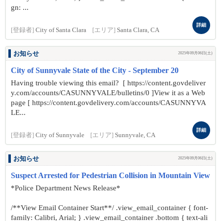
gn: ...
詳細
[登録者]
City of Santa Clara
[エリア]
Santa Clara, CA
お知らせ
2025年09月06日(土)
City of Sunnyvale State of the City - September 20
Having trouble viewing this email? [ https://content.govdeliver
y.com/accounts/CASUNNYVALE/bulletins/0 ]View it as a Web
page [ https://content.govdelivery.com/accounts/CASUNNYVA
LE...
詳細
[登録者]
City of Sunnyvale
[エリア]
Sunnyvale, CA
お知らせ
2025年09月06日(土)
Suspect Arrested for Pedestrian Collision in Mountain View
*Police Department News Release*
/**View Email Container Start**/ .view_email_container { font-
family: Calibri, Arial; } .view_email_container .bottom { text-ali