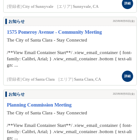
詳細
[登録者]
City of Sunnyvale
[エリア]
Sunnyvale, CA
お知らせ
2025年09月05日(金)
1575 Pomeroy Avenue - Community Meeting
The City of Santa Clara - Stay Connected
/**View Email Container Start**/ .view_email_container { font-
family: Calibri, Arial; } .view_email_container .bottom { text-ali
gn: ...
詳細
[登録者]
City of Santa Clara
[エリア]
Santa Clara, CA
お知らせ
2025年09月05日(金)
Planning Commission Meeting
The City of Santa Clara - Stay Connected
/**View Email Container Start**/ .view_email_container { font-
family: Calibri, Arial; } .view_email_container .bottom { text-ali
gn: ...