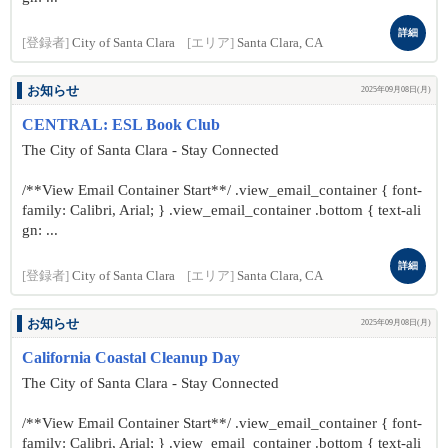
詳細
[登録者]
City of Santa Clara
[エリア]
Santa Clara, CA
お知らせ
2025年09月08日(月)
CENTRAL: ESL Book Club
The City of Santa Clara - Stay Connected
/**View Email Container Start**/ .view_email_container { font-
family: Calibri, Arial; } .view_email_container .bottom { text-ali
gn: ...
詳細
[登録者]
City of Santa Clara
[エリア]
Santa Clara, CA
お知らせ
2025年09月08日(月)
California Coastal Cleanup Day
The City of Santa Clara - Stay Connected
/**View Email Container Start**/ .view_email_container { font-
family: Calibri, Arial; } .view_email_container .bottom { text-ali