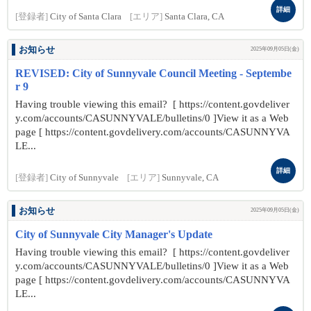
詳細
[登録者]
City of Santa Clara
[エリア]
Santa Clara, CA
お知らせ
2025年09月05日(金)
REVISED: City of Sunnyvale Council Meeting - Septembe
r 9
Having trouble viewing this email? [ https://content.govdeliver
y.com/accounts/CASUNNYVALE/bulletins/0 ]View it as a Web
page [ https://content.govdelivery.com/accounts/CASUNNYVA
LE...
詳細
[登録者]
City of Sunnyvale
[エリア]
Sunnyvale, CA
お知らせ
2025年09月05日(金)
City of Sunnyvale City Manager's Update
Having trouble viewing this email? [ https://content.govdeliver
y.com/accounts/CASUNNYVALE/bulletins/0 ]View it as a Web
page [ https://content.govdelivery.com/accounts/CASUNNYVA
LE...