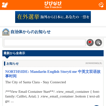
San Francisco
自治体からのお知らせ
最新から全表示
お知らせ
2025年09月08日(月)
NORTHSIDE: Mandarin English Storyti me 中英文双语故
事时间
The City of Santa Clara - Stay Connected
/**View Email Container Start**/ .view_email_container { font-
family: Calibri, Arial; } .view_email_container .bottom { text-ali
gn: ...