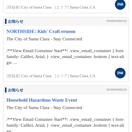
詳細
[登録者]
City of Santa Clara
[エリア]
Santa Clara, CA
お知らせ
2025年09月08日(月)
NORTHSIDE: Kids' Craft-ernoon
The City of Santa Clara - Stay Connected
/**View Email Container Start**/ .view_email_container { font-
family: Calibri, Arial; } .view_email_container .bottom { text-ali
gn: ...
詳細
[登録者]
City of Santa Clara
[エリア]
Santa Clara, CA
お知らせ
2025年09月08日(月)
Household Hazardous Waste Event
The City of Santa Clara - Stay Connected
/**View Email Container Start**/ .view_email_container { font-
family: Calibri, Arial; } .view_email_container .bottom { text-ali
gn: ...