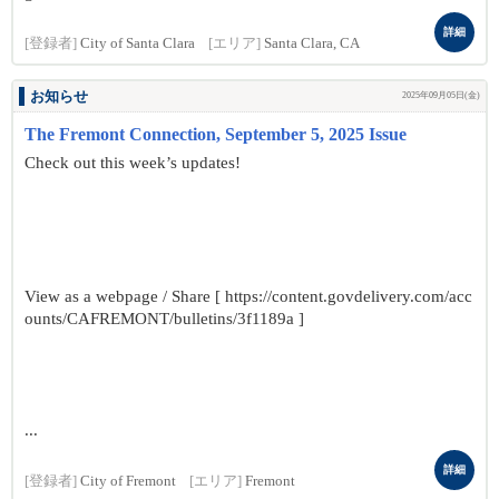
詳細
[登録者]
City of Santa Clara
[エリア]
Santa Clara, CA
お知らせ
2025年09月05日(金)
The Fremont Connection, September 5, 2025 Issue
Check out this week’s updates!
View as a webpage / Share [ https://content.govdelivery.com/acc
ounts/CAFREMONT/bulletins/3f1189a ]
...
詳細
[登録者]
City of Fremont
[エリア]
Fremont