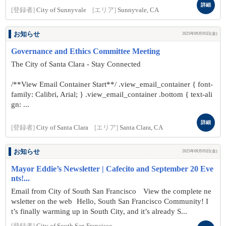
詳細
[登録者]
City of Sunnyvale
[エリア]
Sunnyvale, CA
お知らせ
2025年09月05日(金)
Governance and Ethics Committee Meeting
The City of Santa Clara - Stay Connected
/**View Email Container Start**/ .view_email_container { font-
family: Calibri, Arial; } .view_email_container .bottom { text-ali
gn: ...
詳細
[登録者]
City of Santa Clara
[エリア]
Santa Clara, CA
お知らせ
2025年09月05日(金)
Mayor Eddie’s Newsletter | Cafecito and September 20 Eve
nts!...
Email from City of South San Francisco View the complete ne
wsletter on the web Hello, South San Francisco Community! I
t’s finally warming up in South City, and it’s already S...