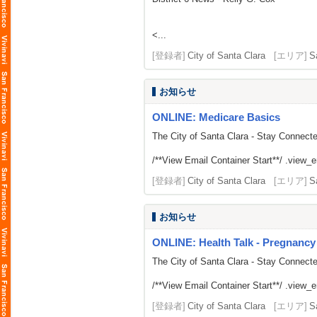
<...
[登録者]
City of Santa Clara
[エリア]
S
お知らせ
ONLINE: Medicare Basics
The City of Santa Clara - Stay Connect
/**View Email Container Start**/ .view_ema
[登録者]
City of Santa Clara
[エリア]
S
お知らせ
ONLINE: Health Talk - Pregnanc
The City of Santa Clara - Stay Connect
/**View Email Container Start**/ .view_ema
[登録者]
City of Santa Clara
[エリア]
S