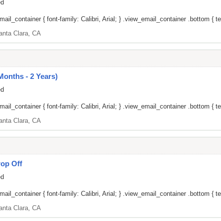
ed
il_container { font-family: Calibri, Arial; } .view_email_container .bottom { tex
anta Clara, CA
Months - 2 Years)
ed
il_container { font-family: Calibri, Arial; } .view_email_container .bottom { tex
anta Clara, CA
op Off
ed
il_container { font-family: Calibri, Arial; } .view_email_container .bottom { tex
anta Clara, CA