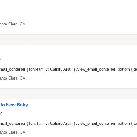
anta Clara, CA
ed
il_container { font-family: Calibri, Arial; } .view_email_container .bottom { tex
anta Clara, CA
y to New Baby
ed
il_container { font-family: Calibri, Arial; } .view_email_container .bottom { tex
anta Clara, CA