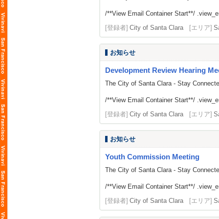
/**View Email Container Start**/ .view_ema
[登録者]
City of Santa Clara
[エリア]
S
お知らせ
Development Review Hearing Me
The City of Santa Clara - Stay Connect
/**View Email Container Start**/ .view_ema
[登録者]
City of Santa Clara
[エリア]
S
お知らせ
Youth Commission Meeting
The City of Santa Clara - Stay Connect
/**View Email Container Start**/ .view_ema
[登録者]
City of Santa Clara
[エリア]
S