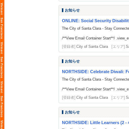
お知らせ
ONLINE: Social Security Disabili
The City of Santa Clara - Stay Connect
/**View Email Container Start**/ .view_ema
[登録者]
City of Santa Clara
[エリア]
S
お知らせ
NORTHSIDE: Celebrate Diwali: Fes
The City of Santa Clara - Stay Connect
/**View Email Container Start**/ .view_ema
[登録者]
City of Santa Clara
[エリア]
S
お知らせ
NORTHSIDE: Little Learners (2 - 