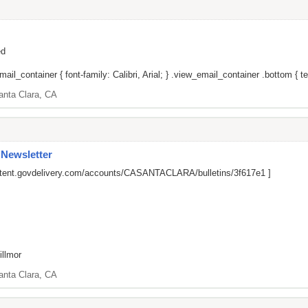
ed
il_container { font-family: Calibri, Arial; } .view_email_container .bottom { tex
anta Clara, CA
 Newsletter
ontent.govdelivery.com/accounts/CASANTACLARA/bulletins/3f617e1
]
illmor
anta Clara, CA