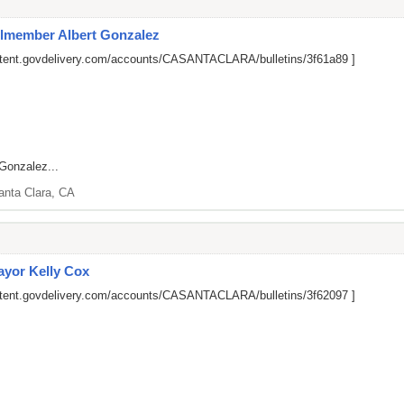
cilmember Albert Gonzalez
ontent.govdelivery.com/accounts/CASANTACLARA/bulletins/3f61a89
]
Gonzalez...
anta Clara, CA
Mayor Kelly Cox
ontent.govdelivery.com/accounts/CASANTACLARA/bulletins/3f62097
]