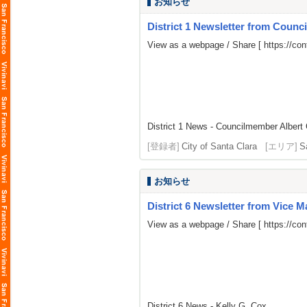
お知らせ
District 1 Newsletter from Coun
View as a webpage / Share [
https://c
District 1 News - Councilmember Albert 
[登録者]
City of Santa Clara
[エリア]
S
お知らせ
District 6 Newsletter from Vice 
View as a webpage / Share [
https://c
District 6 News - Kelly G. Cox