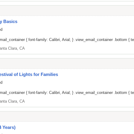
ty Basics
ed
il_container { font-family: Calibri, Arial; } .view_email_container .bottom { tex
anta Clara, CA
tival of Lights for Families
ed
il_container { font-family: Calibri, Arial; } .view_email_container .bottom { tex
anta Clara, CA
4 Years)