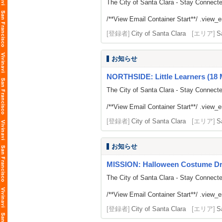
The City of Santa Clara - Stay Connect
/**View Email Container Start**/ .view_ema
[登録者]
City of Santa Clara
[エリア]
S
お知らせ
NORTHSIDE: Little Learners (18 
The City of Santa Clara - Stay Connect
/**View Email Container Start**/ .view_ema
[登録者]
City of Santa Clara
[エリア]
S
お知らせ
MISSION: Halloween Costume Dr
The City of Santa Clara - Stay Connect
/**View Email Container Start**/ .view_ema
[登録者]
City of Santa Clara
[エリア]
S