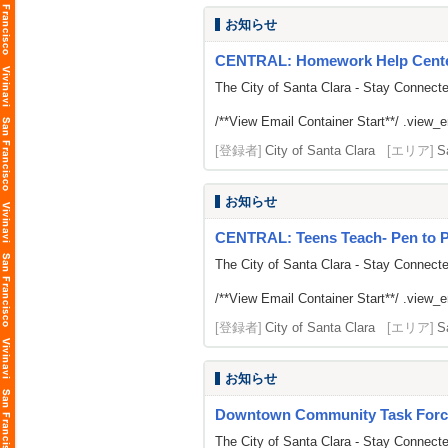
お知らせ
CENTRAL: Homework Help Cent
The City of Santa Clara - Stay Connect
/**View Email Container Start**/ .view_ema
[登録者]
City of Santa Clara
[エリア]
S
お知らせ
CENTRAL: Teens Teach- Pen to 
The City of Santa Clara - Stay Connect
/**View Email Container Start**/ .view_ema
[登録者]
City of Santa Clara
[エリア]
S
お知らせ
Downtown Community Task Forc
The City of Santa Clara - Stay Connect