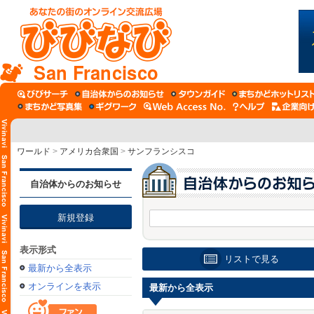
San Francisco
ワールド
>
アメリカ合衆国
>
サンフランシスコ
自治体からのお知らせ
新規登録
表示形式
リストで見る
最新から全表示
オンラインを表示
最新から全表示