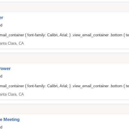
er
ed
il_container { font-family: Calibri, Arial; } .view_email_container .bottom { tex
anta Clara, CA
Power
ed
il_container { font-family: Calibri, Arial; } .view_email_container .bottom { tex
anta Clara, CA
e Meeting
ed