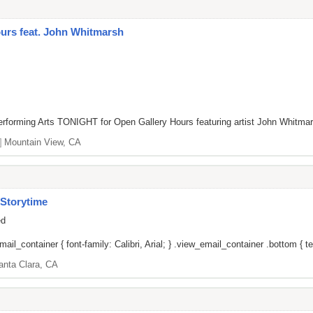
rs feat. John Whitmarsh
rforming Arts TONIGHT for Open Gallery Hours featuring artist John Whitmars
]
Mountain View, CA
Storytime
ed
il_container { font-family: Calibri, Arial; } .view_email_container .bottom { tex
anta Clara, CA