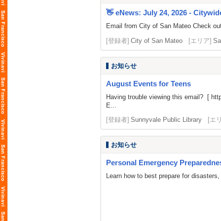
👋 eNews: July 24, 2026 - Citywid
Email from City of San Mateo Check out 
[登録者]
City of San Mateo
[エリア]
Sa
お知らせ
August Events for Teens
Having trouble viewing this email? [
htt
E...
[登録者]
Sunnyvale Public Library
[エ
お知らせ
Personal Emergency Preparedness,
Learn how to best prepare for disasters,