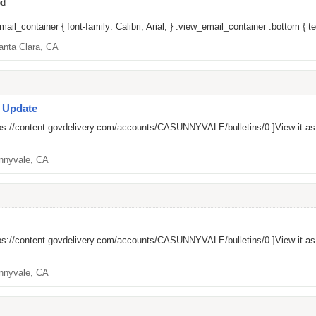
ed
il_container { font-family: Calibri, Arial; } .view_email_container .bottom { tex
anta Clara, CA
s Update
ps://content.govdelivery.com/accounts/CASUNNYVALE/bulletins/0
]View it a
nnyvale, CA
ps://content.govdelivery.com/accounts/CASUNNYVALE/bulletins/0
]View it a
nnyvale, CA