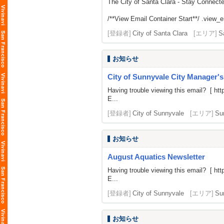
The City of Santa Clara - Stay Connect
/**View Email Container Start**/ .view_ema
[登録者]
City of Santa Clara
[エリア]
S
お知らせ
City of Sunnyvale City Manager'
Having trouble viewing this email? [
htt
E...
[登録者]
City of Sunnyvale
[エリア]
Su
お知らせ
August Aquatics Newsletter
Having trouble viewing this email? [
htt
E...
[登録者]
City of Sunnyvale
[エリア]
Su
お知らせ