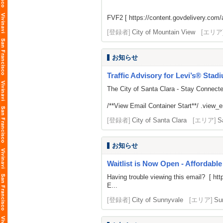
FVF2 [
https://content.govdelivery.c
[登録者]
City of Mountain View
[エリア
お知らせ
Traffic Advisory for Levi’s® Stad
The City of Santa Clara - Stay Connect
/**View Email Container Start**/ .view_ema
[登録者]
City of Santa Clara
[エリア]
S
お知らせ
Waitlist is Now Open - Affordable
Having trouble viewing this email? [
htt
E...
[登録者]
City of Sunnyvale
[エリア]
Su