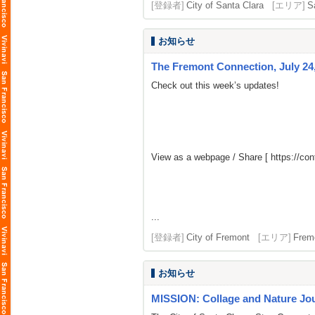
[登録者]
City of Santa Clara
[エリア]
S
お知らせ
The Fremont Connection, July 24,
Check out this week’s updates!
View as a webpage / Share [
https://c
...
[登録者]
City of Fremont
[エリア]
Frem
お知らせ
MISSION: Collage and Nature Jou