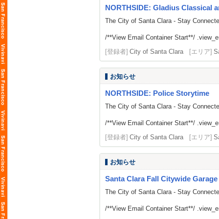
NORTHSIDE: Gladius Classical a
The City of Santa Clara - Stay Connect
/**View Email Container Start**/ .view_ema
[登録者]
City of Santa Clara
[エリア]
S
お知らせ
NORTHSIDE: Police Storytime
The City of Santa Clara - Stay Connect
/**View Email Container Start**/ .view_ema
[登録者]
City of Santa Clara
[エリア]
S
お知らせ
Santa Clara Fall Citywide Garage
The City of Santa Clara - Stay Connect
/**View Email Container Start**/ .view_ema