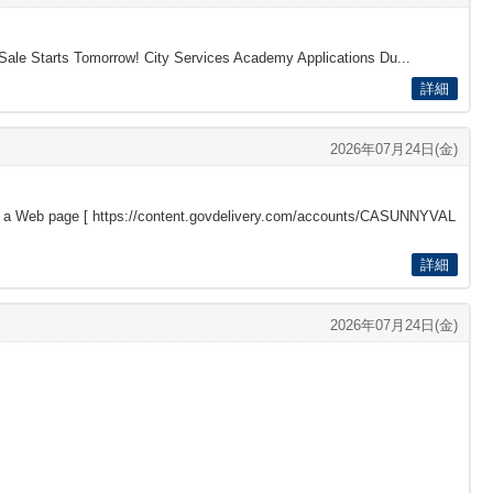
 Sale Starts Tomorrow! City Services Academy Applications Du...
詳細
2026年07月24日(金)
s a Web page [
https://content.govdelivery.com/accounts/CASUNNYVAL
詳細
2026年07月24日(金)