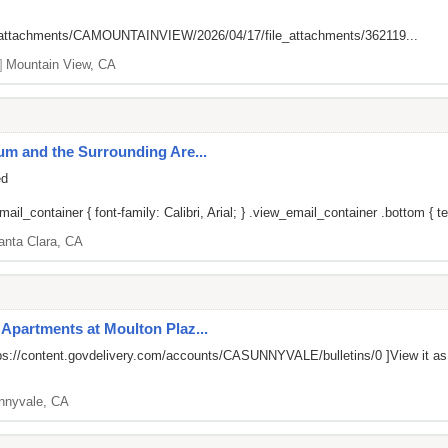
om/attachments/CAMOUNTAINVIEW/2026/04/17/file_attachments/362119...
]
Mountain View, CA
ium and the Surrounding Are...
ed
il_container { font-family: Calibri, Arial; } .view_email_container .bottom { tex
anta Clara, CA
 Apartments at Moulton Plaz...
ps://content.govdelivery.com/accounts/CASUNNYVALE/bulletins/0
]View it a
nnyvale, CA