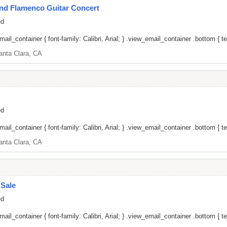
nd Flamenco Guitar Concert
ed
il_container { font-family: Calibri, Arial; } .view_email_container .bottom { tex
anta Clara, CA
ed
il_container { font-family: Calibri, Arial; } .view_email_container .bottom { tex
anta Clara, CA
 Sale
ed
il_container { font-family: Calibri, Arial; } .view_email_container .bottom { tex