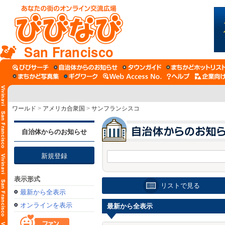
San Francisco
ワールド
>
アメリカ合衆国
>
サンフランシスコ
自治体からのお知らせ
新規登録
表示形式
リストで見る
最新から全表示
オンラインを表示
最新から全表示