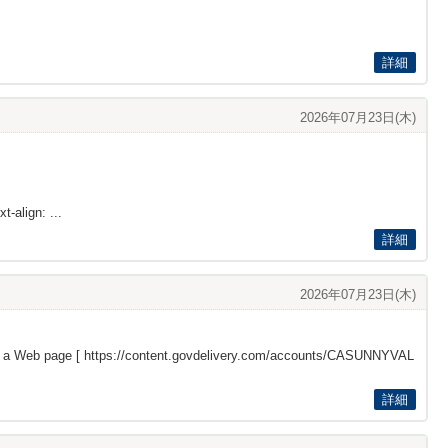
詳細
2026年07月23日(木)
t-align: ...
詳細
2026年07月23日(木)
s a Web page [
https://content.govdelivery.com/accounts/CASUNNYVAL
詳細