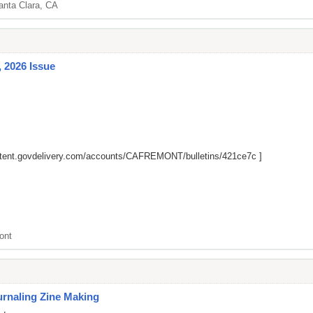
anta Clara, CA
 2026 Issue
ontent.govdelivery.com/accounts/CAFREMONT/bulletins/421ce7c
]
ont
rnaling Zine Making