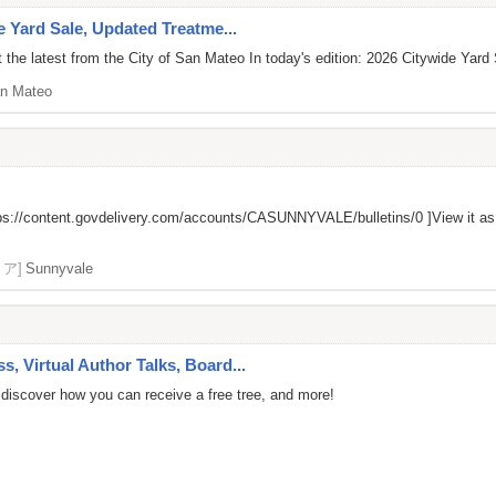
e Yard Sale, Updated Treatme...
the latest from the City of San Mateo In today's edition: 2026 Citywide Yard
n Mateo
ps://content.govdelivery.com/accounts/CASUNNYVALE/bulletins/0
]View it a
リア]
Sunnyvale
 Virtual Author Talks, Board...
 discover how you can receive a free tree, and more!