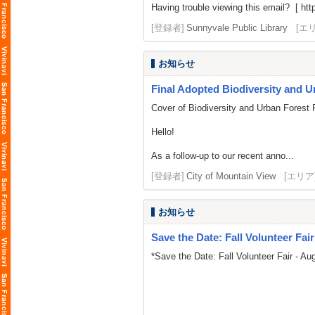
Having trouble viewing this email? [
htt
[登録者]
Sunnyvale Public Library
[エ
お知らせ
Final Adopted Biodiversity and U
Cover of Biodiversity and Urban Forest 
Hello!
As a follow-up to our recent anno...
[登録者]
City of Mountain View
[エリア
お知らせ
Save the Date: Fall Volunteer Fair
*Save the Date: Fall Volunteer Fair - Au