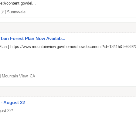
ps://content.govdel...
リア]
Sunnyvale
rban Forest Plan Now Availab...
Plan [
https://www.mountainview.gov/home/showdocument?id=13415&t=639
]
Mountain View, CA
 - August 22
gust 22*