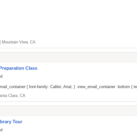
]
Mountain View, CA
Preparation Class
ed
il_container { font-family: Calibri, Arial; } .view_email_container .bottom { tex
anta Clara, CA
brary Tour
ed