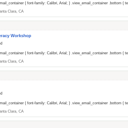
il_container { font-family: Calibri, Arial; } .view_email_container .bottom { tex
anta Clara, CA
teracy Workshop
ed
il_container { font-family: Calibri, Arial; } .view_email_container .bottom { tex
anta Clara, CA
ed
il_container { font-family: Calibri, Arial; } .view_email_container .bottom { tex
anta Clara, CA