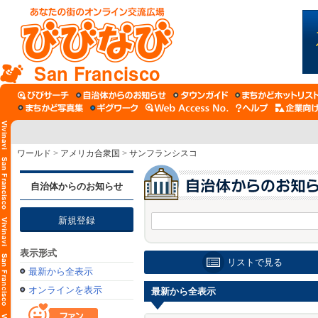
San Francisco
ワールド
>
アメリカ合衆国
>
サンフランシスコ
自治体からのお知らせ
新規登録
表示形式
リストで見る
最新から全表示
オンラインを表示
最新から全表示