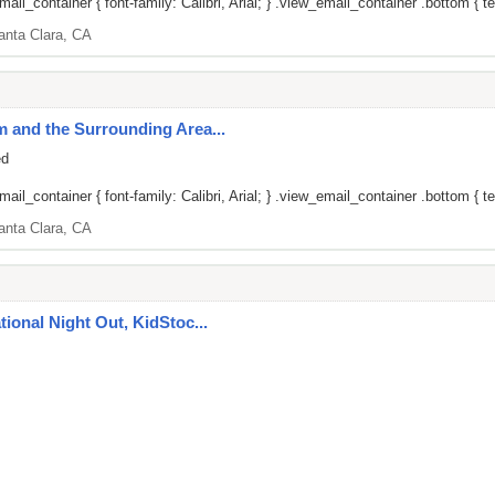
il_container { font-family: Calibri, Arial; } .view_email_container .bottom { tex
anta Clara, CA
um and the Surrounding Area...
ed
il_container { font-family: Calibri, Arial; } .view_email_container .bottom { tex
anta Clara, CA
ational Night Out, KidStoc...