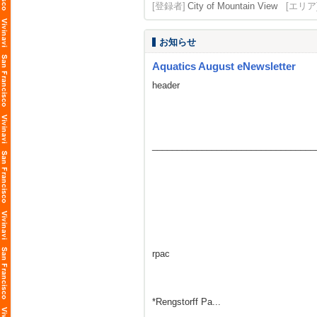
[登録者]
City of Mountain View
[エリア
お知らせ
Aquatics August eNewsletter
header
_________________________________
rpac
*Rengstorff Pa...