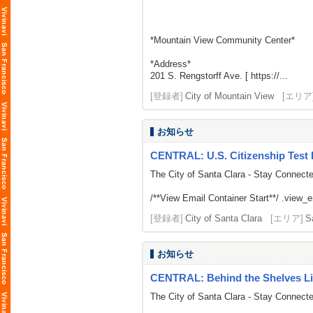
*Mountain View Community Center*
*Address*
201 S. Rengstorff Ave. [ https://...
[登録者]
City of Mountain View
[エリア
お知らせ
CENTRAL: U.S. Citizenship Test 
The City of Santa Clara - Stay Connect
/**View Email Container Start**/ .view_ema
[登録者]
City of Santa Clara
[エリア]
S
お知らせ
CENTRAL: Behind the Shelves Li
The City of Santa Clara - Stay Connect