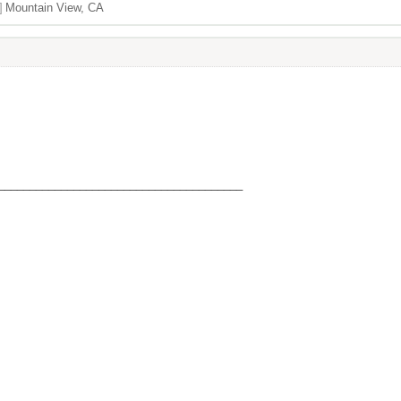
]
Mountain View, CA
_______________________________________