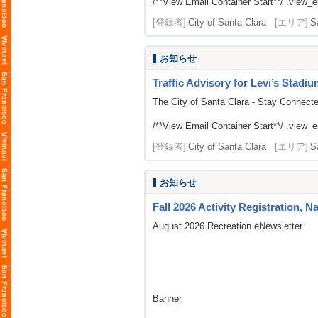
/**View Email Container Start**/ .view_ema
[登録者]
City of Santa Clara
[エリア]
S
お知らせ
Traffic Advisory for Levi’s Stadi
The City of Santa Clara - Stay Connect
/**View Email Container Start**/ .view_ema
[登録者]
City of Santa Clara
[エリア]
S
お知らせ
Fall 2026 Activity Registration, N
August 2026 Recreation eNewsletter
Banner