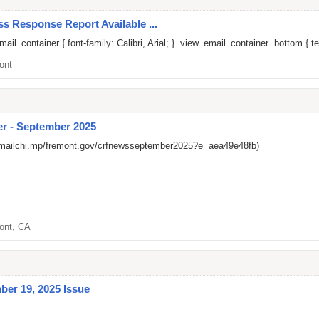
s Response Report Available ...
il_container { font-family: Calibri, Arial; } .view_email_container .bottom { te
ont
r - September 2025
/mailchi.mp/fremont.gov/crfnewsseptember2025?e=aea49e48fb)
ont, CA
er 19, 2025 Issue