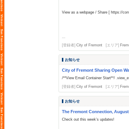
View as a webpage / Share [
https://c
...
[登録者]
City of Fremont
[エリア]
Frem
お知らせ
City of Fremont Sharing Open Wait
/**View Email Container Start**/ .view_ema
[登録者]
City of Fremont
[エリア]
Frem
お知らせ
The Fremont Connection, August 
Check out this week’s updates!