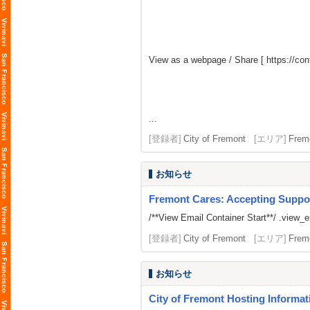
View as a webpage / Share [
https://co
...
[登録者]
City of Fremont
[エリア]
Frem
お知らせ
Fremont Cares: Accepting Suppo
/**View Email Container Start**/ .view_ema
[登録者]
City of Fremont
[エリア]
Frem
お知らせ
City of Fremont Hosting Informat