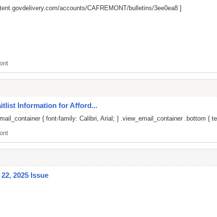
ontent.govdelivery.com/accounts/CAFREMONT/bulletins/3ee0ea8
]
ont
list Information for Afford...
il_container { font-family: Calibri, Arial; } .view_email_container .bottom { te
ont
22, 2025 Issue