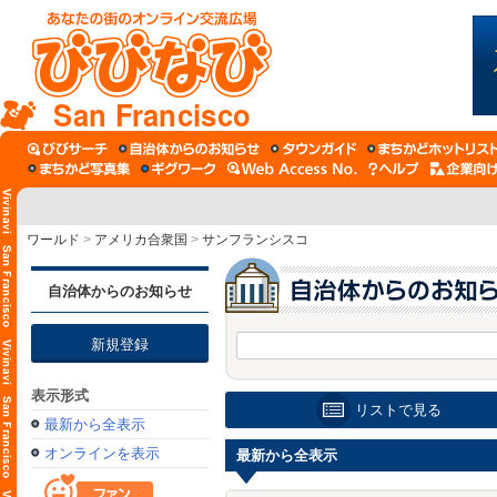
San Francisco
ワールド
>
アメリカ合衆国
>
サンフランシスコ
自治体からのお知らせ
新規登録
表示形式
リストで見る
最新から全表示
オンラインを表示
最新から全表示