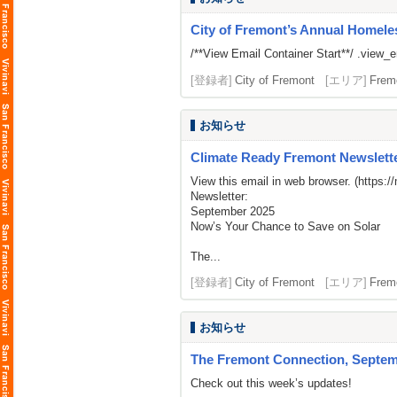
City of Fremont’s Annual Homeles
/**View Email Container Start**/ .view_ema
[登録者]
City of Fremont
[エリア]
Frem
お知らせ
Climate Ready Fremont Newslette
View this email in web browser. (
https:/
Newsletter:
September 2025
Now’s Your Chance to Save on Solar
The...
[登録者]
City of Fremont
[エリア]
Frem
お知らせ
The Fremont Connection, Septemb
Check out this week’s updates!