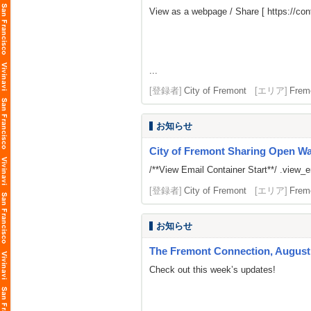
View as a webpage / Share [
https://c
...
[登録者]
City of Fremont
[エリア]
Frem
お知らせ
City of Fremont Sharing Open Wait
/**View Email Container Start**/ .view_ema
[登録者]
City of Fremont
[エリア]
Frem
お知らせ
The Fremont Connection, August 
Check out this week’s updates!