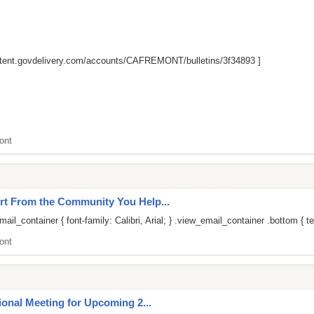
ntent.govdelivery.com/accounts/CAFREMONT/bulletins/3f34893
]
ont
rt From the Community You Help...
il_container { font-family: Calibri, Arial; } .view_email_container .bottom { te
ont
ional Meeting for Upcoming 2...