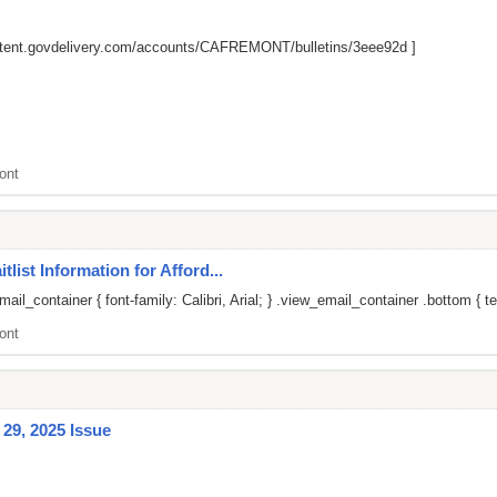
ontent.govdelivery.com/accounts/CAFREMONT/bulletins/3eee92d
]
ont
list Information for Afford...
il_container { font-family: Calibri, Arial; } .view_email_container .bottom { te
ont
29, 2025 Issue