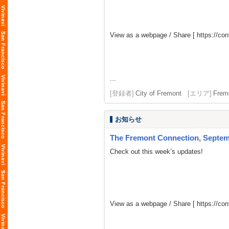
View as a webpage / Share [
https://co
...
[登録者]
City of Fremont
[エリア]
Frem
お知らせ
The Fremont Connection, Septemb
Check out this week’s updates!
View as a webpage / Share [
https://co