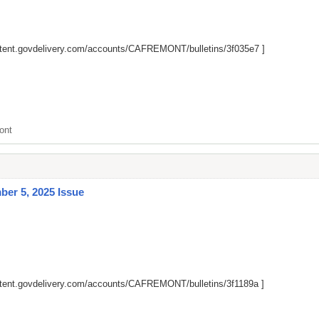
ntent.govdelivery.com/accounts/CAFREMONT/bulletins/3f035e7
]
ont
er 5, 2025 Issue
ntent.govdelivery.com/accounts/CAFREMONT/bulletins/3f1189a
]