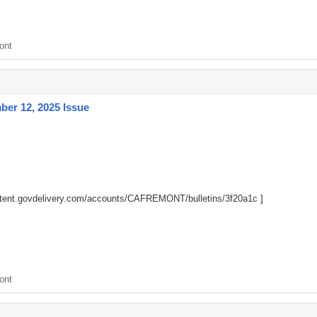
ont
er 12, 2025 Issue
ntent.govdelivery.com/accounts/CAFREMONT/bulletins/3f20a1c
]
ont