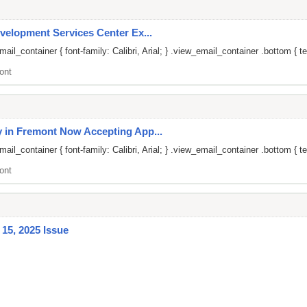
velopment Services Center Ex...
il_container { font-family: Calibri, Arial; } .view_email_container .bottom { te
ont
 in Fremont Now Accepting App...
il_container { font-family: Calibri, Arial; } .view_email_container .bottom { te
ont
15, 2025 Issue