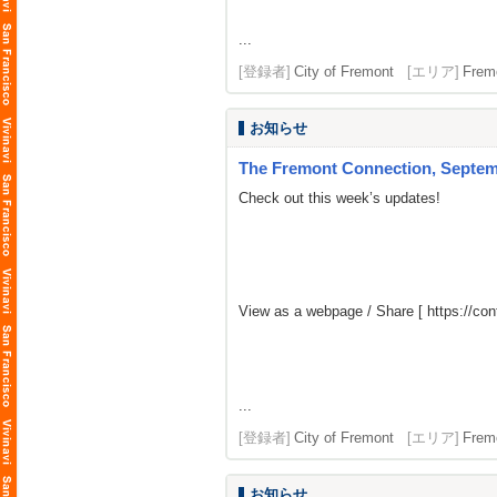
...
[登録者]
City of Fremont
[エリア]
Frem
お知らせ
The Fremont Connection, Septemb
Check out this week’s updates!
View as a webpage / Share [
https://co
...
[登録者]
City of Fremont
[エリア]
Frem
お知らせ