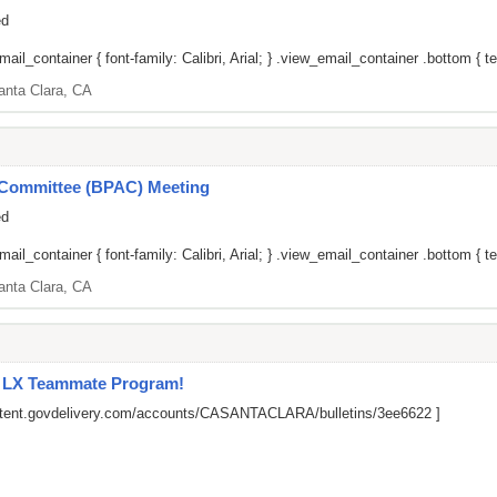
ed
il_container { font-family: Calibri, Arial; } .view_email_container .bottom { tex
anta Clara, CA
y Committee (BPAC) Meeting
ed
il_container { font-family: Calibri, Arial; } .view_email_container .bottom { tex
anta Clara, CA
l LX Teammate Program!
ontent.govdelivery.com/accounts/CASANTACLARA/bulletins/3ee6622
]