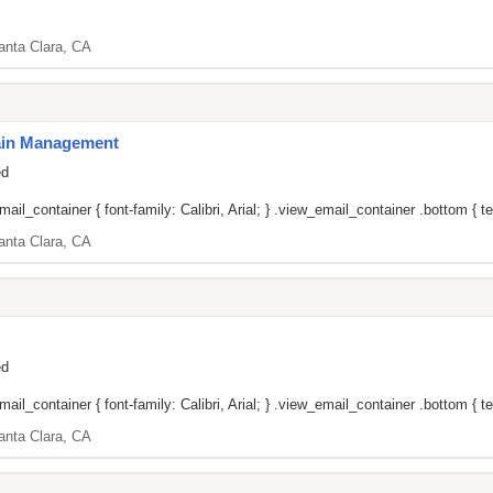
anta Clara, CA
Pain Management
ed
il_container { font-family: Calibri, Arial; } .view_email_container .bottom { tex
anta Clara, CA
ed
il_container { font-family: Calibri, Arial; } .view_email_container .bottom { tex
anta Clara, CA