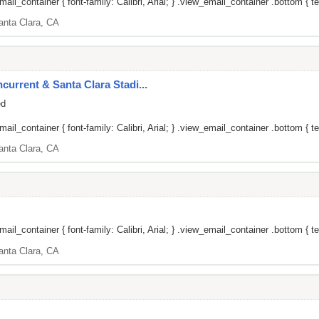
il_container { font-family: Calibri, Arial; } .view_email_container .bottom { tex
anta Clara, CA
current & Santa Clara Stadi...
ed
il_container { font-family: Calibri, Arial; } .view_email_container .bottom { tex
anta Clara, CA
il_container { font-family: Calibri, Arial; } .view_email_container .bottom { te
anta Clara, CA