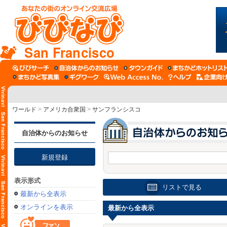
San Francisco
ワールド
>
アメリカ合衆国
>
サンフランシスコ
自治体からのお知らせ
新規登録
表示形式
リストで見る
最新から全表示
オンラインを表示
最新から全表示