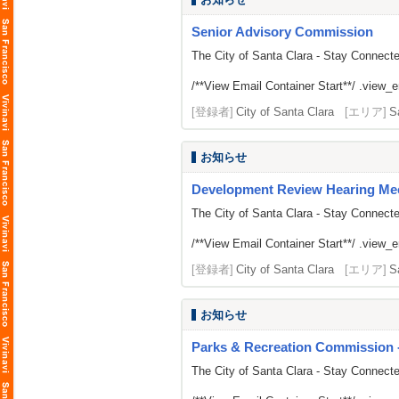
Senior Advisory Commission
The City of Santa Clara - Stay Connect
/**View Email Container Start**/ .view_ema
[登録者]
City of Santa Clara
[エリア]
S
お知らせ
Development Review Hearing Me
The City of Santa Clara - Stay Connect
/**View Email Container Start**/ .view_ema
[登録者]
City of Santa Clara
[エリア]
S
お知らせ
Parks & Recreation Commission -
The City of Santa Clara - Stay Connect