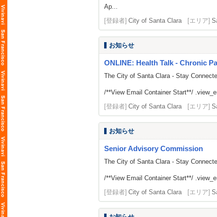
Ap...
[登録者]
City of Santa Clara
[エリア]
S
お知らせ
ONLINE: Health Talk - Chronic 
The City of Santa Clara - Stay Connect
/**View Email Container Start**/ .view_ema
[登録者]
City of Santa Clara
[エリア]
S
お知らせ
Senior Advisory Commission
The City of Santa Clara - Stay Connect
/**View Email Container Start**/ .view_ema
[登録者]
City of Santa Clara
[エリア]
S
お知らせ