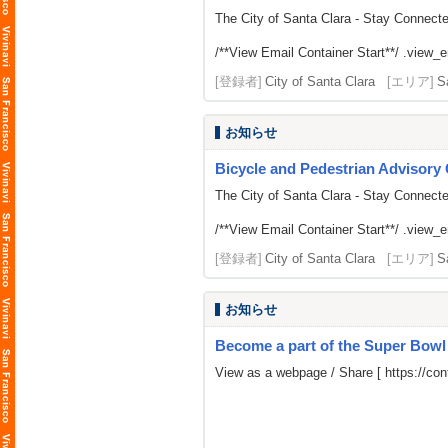
The City of Santa Clara - Stay Connect
/**View Email Container Start**/ .view_ema
[登録者]
City of Santa Clara
[エリア]
S
お知らせ
Bicycle and Pedestrian Advisor
The City of Santa Clara - Stay Connect
/**View Email Container Start**/ .view_ema
[登録者]
City of Santa Clara
[エリア]
S
お知らせ
Become a part of the Super Bow
View as a webpage / Share [
https://c