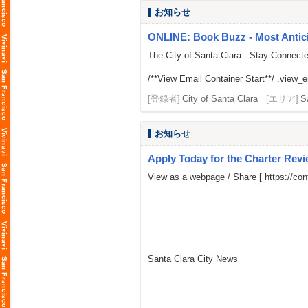
お知らせ
ONLINE: Book Buzz - Most Antici
The City of Santa Clara - Stay Connect
/**View Email Container Start**/ .view_ema
[登録者]
City of Santa Clara
[エリア]
S
お知らせ
Apply Today for the Charter Rev
View as a webpage / Share [
https://c
Santa Clara City News