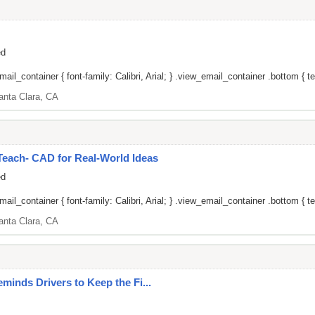
ed
il_container { font-family: Calibri, Arial; } .view_email_container .bottom { tex
anta Clara, CA
ach- CAD for Real-World Ideas
ed
il_container { font-family: Calibri, Arial; } .view_email_container .bottom { tex
anta Clara, CA
minds Drivers to Keep the Fi...