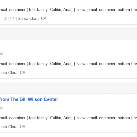
il_container { font-family: Calibri, Arial; } .view_email_container .bottom { tex
[エリア]
Santa Clara, CA
ed
il_container { font-family: Calibri, Arial; } .view_email_container .bottom { tex
anta Clara, CA
om The Bill Wilson Center
ed
il_container { font-family: Calibri, Arial; } .view_email_container .bottom { tex
anta Clara, CA