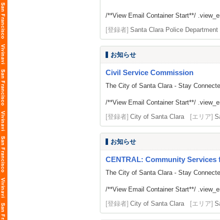
/**View Email Container Start**/ .view_ema
[登録者]
Santa Clara Police Department
お知らせ
Civil Service Commission
The City of Santa Clara - Stay Connect
/**View Email Container Start**/ .view_ema
[登録者]
City of Santa Clara
[エリア]
S
お知らせ
CENTRAL: Community Services fr
The City of Santa Clara - Stay Connect
/**View Email Container Start**/ .view_ema
[登録者]
City of Santa Clara
[エリア]
S