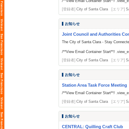
/**View Email Container Start**/ .view_ema
[登録者]
City of Santa Clara
[エリア]
S
お知らせ
Joint Council and Authorities Con
The City of Santa Clara - Stay Connect
/**View Email Container Start**/ .view_ema
[登録者]
City of Santa Clara
[エリア]
S
お知らせ
Station Area Task Force Meeting
/**View Email Container Start**/ .view_ema
[登録者]
City of Santa Clara
[エリア]
S
お知らせ
CENTRAL: Quilling Craft Club