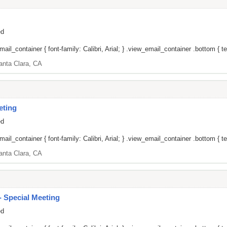
ed
il_container { font-family: Calibri, Arial; } .view_email_container .bottom { tex
anta Clara, CA
eting
ed
il_container { font-family: Calibri, Arial; } .view_email_container .bottom { tex
anta Clara, CA
 Special Meeting
ed