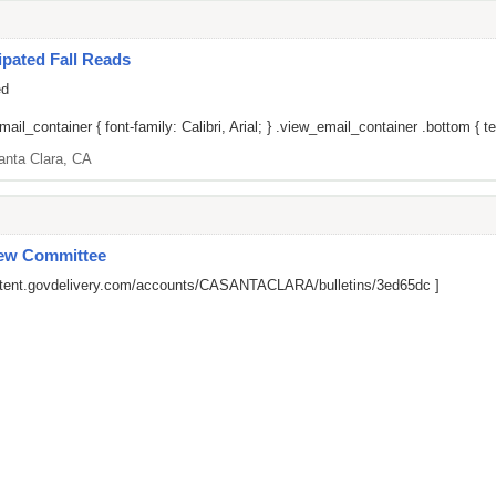
pated Fall Reads
ed
il_container { font-family: Calibri, Arial; } .view_email_container .bottom { tex
anta Clara, CA
iew Committee
ontent.govdelivery.com/accounts/CASANTACLARA/bulletins/3ed65dc
]