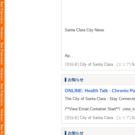
Santa Clara City News
Ap...
[登録者]
City of Santa Clara
[エリア]
S
お知らせ
ONLINE: Health Talk - Chronic 
The City of Santa Clara - Stay Connect
/**View Email Container Start**/ .view_ema
[登録者]
City of Santa Clara
[エリア]
S
お知らせ