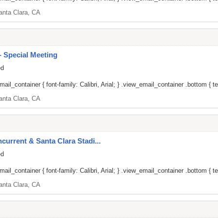
anta Clara, CA
 Special Meeting
ed
il_container { font-family: Calibri, Arial; } .view_email_container .bottom { tex
anta Clara, CA
current & Santa Clara Stadi...
ed
il_container { font-family: Calibri, Arial; } .view_email_container .bottom { tex
anta Clara, CA