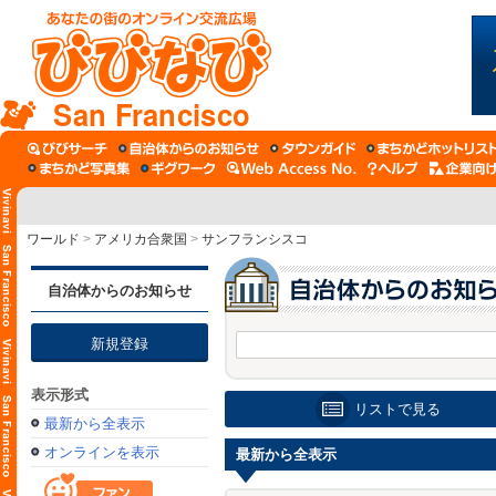
San Francisco
ワールド
>
アメリカ合衆国
>
サンフランシスコ
自治体からのお知らせ
新規登録
表示形式
リストで見る
最新から全表示
オンラインを表示
最新から全表示