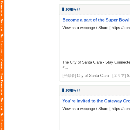
お知らせ
Become a part of the Super Bow
View as a webpage / Share [
https://c
The City of Santa Clara - Stay Connect
<...
[登録者]
City of Santa Clara
[エリア]
S
お知らせ
You're Invited to the Gateway Cro
View as a webpage / Share [
https://co