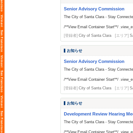
Senior Advisory Commission
The City of Santa Clara - Stay Connect
/**View Email Container Start**/ .view_ema
[登録者]
City of Santa Clara
[エリア]
S
お知らせ
Senior Advisory Commission
The City of Santa Clara - Stay Connect
/**View Email Container Start**/ .view_ema
[登録者]
City of Santa Clara
[エリア]
S
お知らせ
Development Review Hearing Me
The City of Santa Clara - Stay Connect
/**View Email Container Start**/ .view_ema