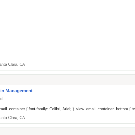
anta Clara, CA
Pain Management
ed
il_container { font-family: Calibri, Arial; } .view_email_container .bottom { tex
anta Clara, CA