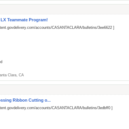
l LX Teammate Program!
ontent.govdelivery.com/accounts/CASANTACLARA/bulletins/3ee6622
]
ed
anta Clara, CA
ssing Ribbon Cutting o...
ntent.govdelivery.com/accounts/CASANTACLARA/bulletins/3edbff0
]