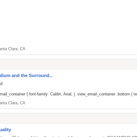
anta Clara, CA
adium and the Surround...
ed
il_container { font-family: Calibri, Arial; } .view_email_container .bottom { tex
anta Clara, CA
ality