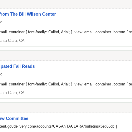
om The Bill Wilson Center
ed
il_container { font-family: Calibri, Arial; } .view_email_container .bottom { tex
anta Clara, CA
pated Fall Reads
ed
il_container { font-family: Calibri, Arial; } .view_email_container .bottom { tex
anta Clara, CA
iew Committee
ontent.govdelivery.com/accounts/CASANTACLARA/bulletins/3ed65dc
]