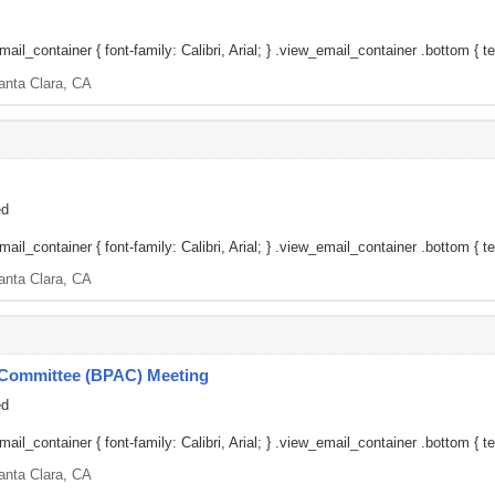
il_container { font-family: Calibri, Arial; } .view_email_container .bottom { te
anta Clara, CA
ed
il_container { font-family: Calibri, Arial; } .view_email_container .bottom { tex
anta Clara, CA
y Committee (BPAC) Meeting
ed
il_container { font-family: Calibri, Arial; } .view_email_container .bottom { tex
anta Clara, CA