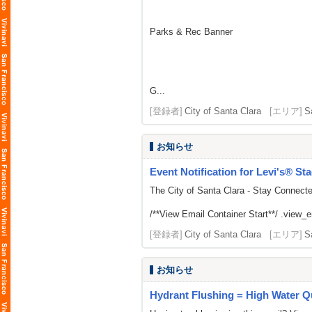
Parks & Rec Banner
G...
[登録者]
City of Santa Clara
[エリア]
S
お知らせ
Event Notification for Levi's® St
The City of Santa Clara - Stay Connect
/**View Email Container Start**/ .view_ema
[登録者]
City of Santa Clara
[エリア]
S
お知らせ
Hydrant Flushing = High Water Qu