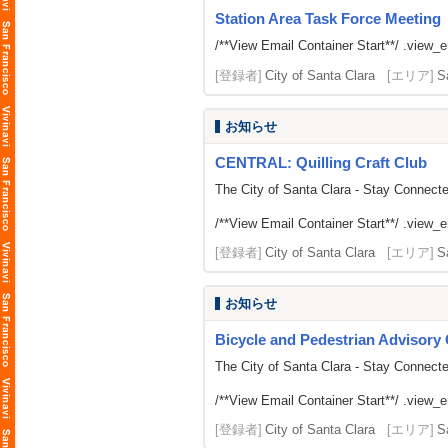
Station Area Task Force Meeting
/**View Email Container Start**/ .view_ema
[登録者]
City of Santa Clara
[エリア]
S
お知らせ
CENTRAL: Quilling Craft Club
The City of Santa Clara - Stay Connect
/**View Email Container Start**/ .view_ema
[登録者]
City of Santa Clara
[エリア]
S
お知らせ
Bicycle and Pedestrian Advisor
The City of Santa Clara - Stay Connect
/**View Email Container Start**/ .view_ema
[登録者]
City of Santa Clara
[エリア]
S