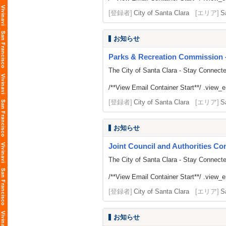
[登録者]
City of Santa Clara
[エリア]
S
お知らせ
Parks & Recreation Commission -
The City of Santa Clara - Stay Connect
/**View Email Container Start**/ .view_ema
[登録者]
City of Santa Clara
[エリア]
S
お知らせ
Joint Council and Authorities Con
The City of Santa Clara - Stay Connect
/**View Email Container Start**/ .view_ema
[登録者]
City of Santa Clara
[エリア]
S
お知らせ