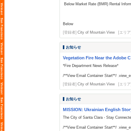
Below Market Rate (BMR) Rental Inform
Below
[登録者]
City of Mountain View
[エリア
お知らせ
Vegetation Fire Near the Adobe C
*Fire Department News Release*
/**View Email Container Start**/ .view_ema
[登録者]
City of Mountain View
[エリア
お知らせ
MISSION: Ukrainian English Stor
The City of Santa Clara - Stay Connect
/**View Email Container Start**/ .view_ema