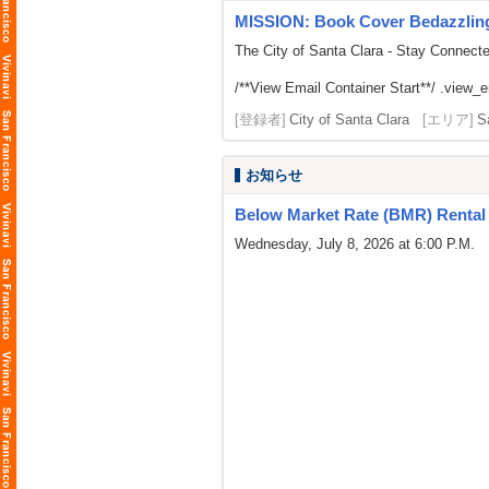
MISSION: Book Cover Bedazzlin
The City of Santa Clara - Stay Connect
/**View Email Container Start**/ .view_ema
[登録者]
City of Santa Clara
[エリア]
S
お知らせ
Below Market Rate (BMR) Rental 
Wednesday, July 8, 2026 at 6:00 P.M.