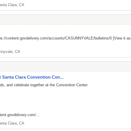
anta Clara, CA
ps://content.govdelivery.com/accounts/CASUNNYVALE/bulletins/0
]View it a
nnyvale, CA
t Santa Clara Convention Cen...
ds, and celebrate together at the Convention Center.
tent.govdelivery.com/...
anta Clara, CA