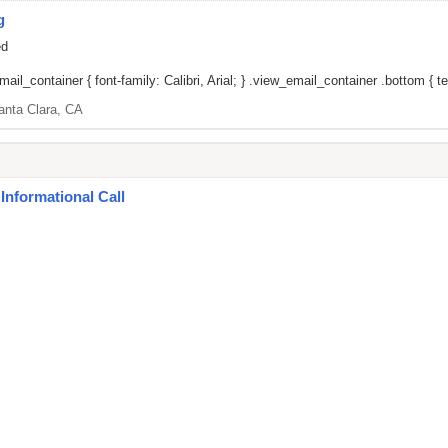
g
ed
il_container { font-family: Calibri, Arial; } .view_email_container .bottom { tex
anta Clara, CA
Informational Call