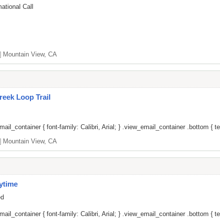
ational Call
]
Mountain View, CA
reek Loop Trail
il_container { font-family: Calibri, Arial; } .view_email_container .bottom { tex
]
Mountain View, CA
ytime
ed
il_container { font-family: Calibri, Arial; } .view_email_container .bottom { tex