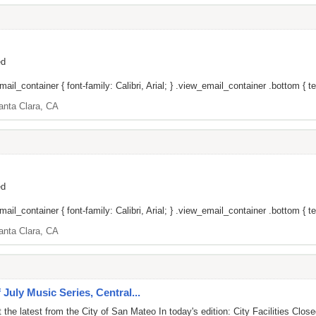
ed
il_container { font-family: Calibri, Arial; } .view_email_container .bottom { tex
anta Clara, CA
ed
il_container { font-family: Calibri, Arial; } .view_email_container .bottom { tex
anta Clara, CA
 July Music Series, Central...
he latest from the City of San Mateo In today's edition: City Facilities Closed