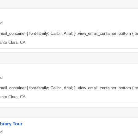
ed
il_container { font-family: Calibri, Arial; } .view_email_container .bottom { tex
anta Clara, CA
ed
il_container { font-family: Calibri, Arial; } .view_email_container .bottom { tex
anta Clara, CA
brary Tour
ed