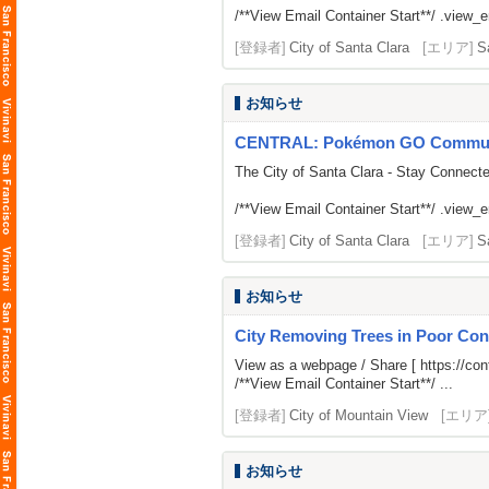
/**View Email Container Start**/ .view_ema
[登録者]
City of Santa Clara
[エリア]
S
お知らせ
CENTRAL: Pokémon GO Community
The City of Santa Clara - Stay Connect
/**View Email Container Start**/ .view_ema
[登録者]
City of Santa Clara
[エリア]
S
お知らせ
City Removing Trees in Poor Cond
View as a webpage / Share [
https://c
/**View Email Container Start**/ ...
[登録者]
City of Mountain View
[エリア
お知らせ