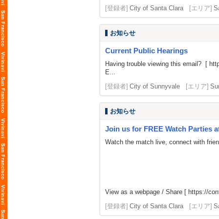
[登録者]
City of Santa Clara
[エリア]
S
お知らせ
Current Public Hearings
Having trouble viewing this email? [
htt
E...
[登録者]
City of Sunnyvale
[エリア]
Su
お知らせ
Join us for FREE Watch Parties a
Watch the match live, connect with frien
View as a webpage / Share [
https://con
[登録者]
City of Santa Clara
[エリア]
S