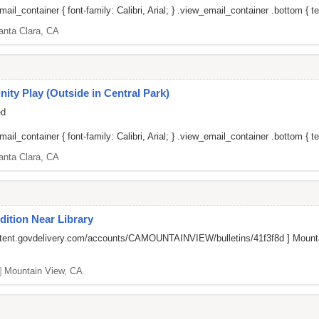
il_container { font-family: Calibri, Arial; } .view_email_container .bottom { tex
anta Clara, CA
 Play (Outside in Central Park)
ed
il_container { font-family: Calibri, Arial; } .view_email_container .bottom { tex
anta Clara, CA
ition Near Library
ontent.govdelivery.com/accounts/CAMOUNTAINVIEW/bulletins/41f3f8d
] Mounta
]
Mountain View, CA