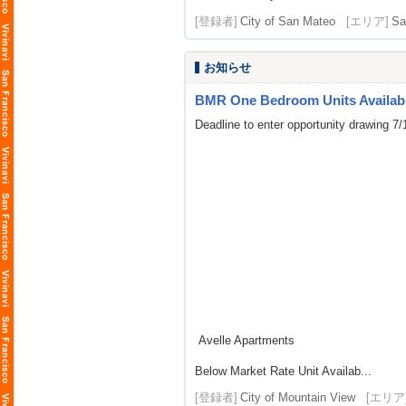
[登録者]
City of San Mateo
[エリア]
Sa
お知らせ
BMR One Bedroom Units Availabl
Deadline to enter opportunity drawing 7
Avelle Apartments
Below Market Rate Unit Availab...
[登録者]
City of Mountain View
[エリア