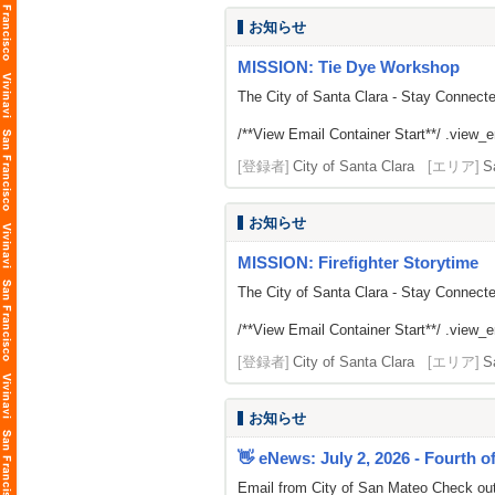
お知らせ
MISSION: Tie Dye Workshop
The City of Santa Clara - Stay Connect
/**View Email Container Start**/ .view_ema
[登録者]
City of Santa Clara
[エリア]
S
お知らせ
MISSION: Firefighter Storytime
The City of Santa Clara - Stay Connect
/**View Email Container Start**/ .view_ema
[登録者]
City of Santa Clara
[エリア]
S
お知らせ
👋 eNews: July 2, 2026 - Fourth of
Email from City of San Mateo Check out t