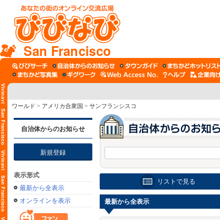
San Francisco
ワールド
>
アメリカ合衆国
>
サンフランシスコ
自治体からのお知らせ
新規登録
表示形式
リストで見る
最新から全表示
オンラインを表示
最新から全表示