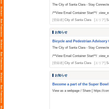
The City of Santa Clara - Stay Connect
/**View Email Container Start**/ .view_ema
[登録者]
City of Santa Clara
[エリア]
S
お知らせ
Bicycle and Pedestrian Advisor
The City of Santa Clara - Stay Connect
/**View Email Container Start**/ .view_ema
[登録者]
City of Santa Clara
[エリア]
S
お知らせ
Become a part of the Super Bow
View as a webpage / Share [
https://c