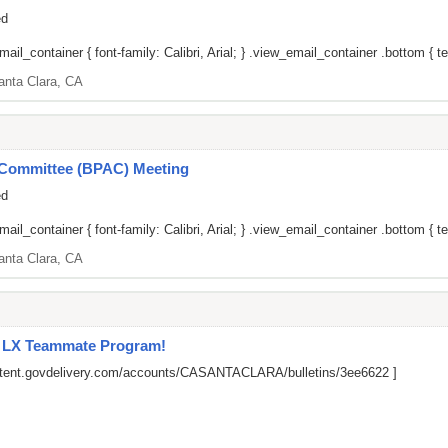
ed
il_container { font-family: Calibri, Arial; } .view_email_container .bottom { tex
anta Clara, CA
y Committee (BPAC) Meeting
ed
il_container { font-family: Calibri, Arial; } .view_email_container .bottom { tex
anta Clara, CA
l LX Teammate Program!
ontent.govdelivery.com/accounts/CASANTACLARA/bulletins/3ee6622
]