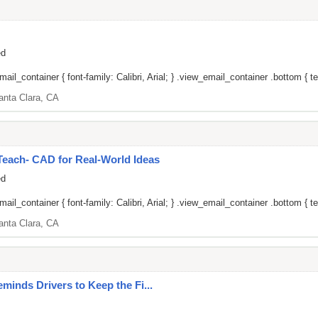
ed
il_container { font-family: Calibri, Arial; } .view_email_container .bottom { tex
anta Clara, CA
ach- CAD for Real-World Ideas
ed
il_container { font-family: Calibri, Arial; } .view_email_container .bottom { tex
anta Clara, CA
minds Drivers to Keep the Fi...