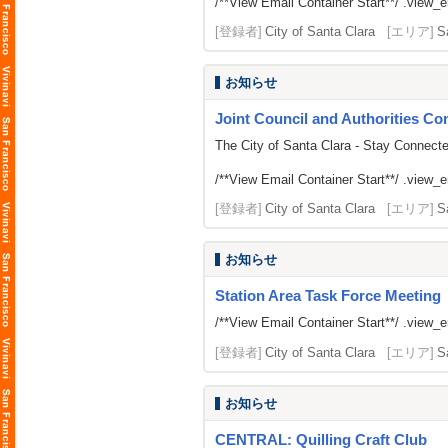
/**View Email Container Start**/ .view_ema
[登録者]
City of Santa Clara
[エリア]
S
お知らせ
Joint Council and Authorities Con
The City of Santa Clara - Stay Connect
/**View Email Container Start**/ .view_ema
[登録者]
City of Santa Clara
[エリア]
S
お知らせ
Station Area Task Force Meeting
/**View Email Container Start**/ .view_ema
[登録者]
City of Santa Clara
[エリア]
S
お知らせ
CENTRAL: Quilling Craft Club