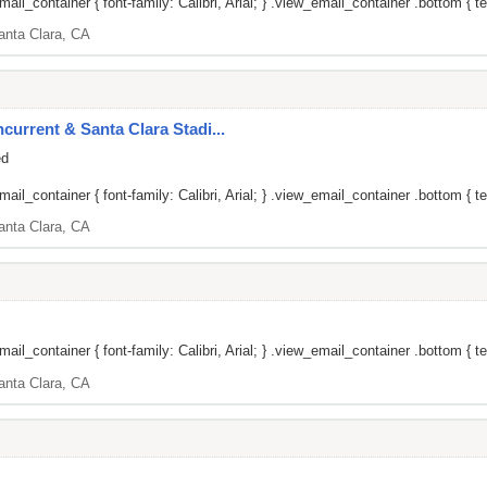
il_container { font-family: Calibri, Arial; } .view_email_container .bottom { tex
anta Clara, CA
current & Santa Clara Stadi...
ed
il_container { font-family: Calibri, Arial; } .view_email_container .bottom { tex
anta Clara, CA
il_container { font-family: Calibri, Arial; } .view_email_container .bottom { te
anta Clara, CA