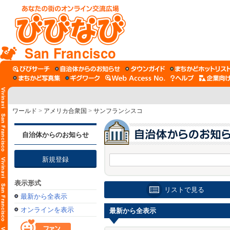
San Francisco
ワールド
>
アメリカ合衆国
>
サンフランシスコ
自治体からのお知らせ
新規登録
表示形式
リストで見る
最新から全表示
オンラインを表示
最新から全表示