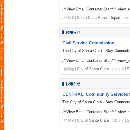
/**View Email Container Start**/ .view_ema
[登録者]
Santa Clara Police Department
お知らせ
Civil Service Commission
The City of Santa Clara - Stay Connect
/**View Email Container Start**/ .view_ema
[登録者]
City of Santa Clara
[エリア]
S
お知らせ
CENTRAL: Community Services fr
The City of Santa Clara - Stay Connect
/**View Email Container Start**/ .view_ema
[登録者]
City of Santa Clara
[エリア]
S