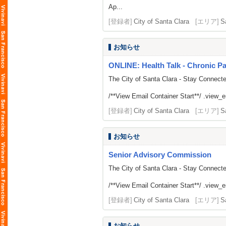
Ap...
[登録者]
City of Santa Clara
[エリア]
S
お知らせ
ONLINE: Health Talk - Chronic 
The City of Santa Clara - Stay Connect
/**View Email Container Start**/ .view_ema
[登録者]
City of Santa Clara
[エリア]
S
お知らせ
Senior Advisory Commission
The City of Santa Clara - Stay Connect
/**View Email Container Start**/ .view_ema
[登録者]
City of Santa Clara
[エリア]
S
お知らせ