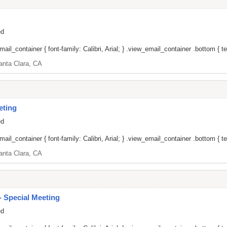
ed
il_container { font-family: Calibri, Arial; } .view_email_container .bottom { tex
anta Clara, CA
eting
ed
il_container { font-family: Calibri, Arial; } .view_email_container .bottom { tex
anta Clara, CA
 Special Meeting
ed