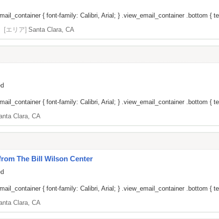
il_container { font-family: Calibri, Arial; } .view_email_container .bottom { tex
[エリア]
Santa Clara, CA
ed
il_container { font-family: Calibri, Arial; } .view_email_container .bottom { tex
anta Clara, CA
om The Bill Wilson Center
ed
il_container { font-family: Calibri, Arial; } .view_email_container .bottom { tex
anta Clara, CA