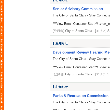
Senior Advisory Commission
The City of Santa Clara - Stay Connect
/**View Email Container Start**/ .view_ema
[登録者]
City of Santa Clara
[エリア]
S
お知らせ
Development Review Hearing Me
The City of Santa Clara - Stay Connect
/**View Email Container Start**/ .view_ema
[登録者]
City of Santa Clara
[エリア]
S
お知らせ
Parks & Recreation Commission -
The City of Santa Clara - Stay Connect