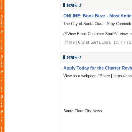
お知らせ
ONLINE: Book Buzz - Most Antici
The City of Santa Clara - Stay Connect
/**View Email Container Start**/ .view_ema
[登録者]
City of Santa Clara
[エリア]
S
お知らせ
Apply Today for the Charter Rev
View as a webpage / Share [
https://c
Santa Clara City News