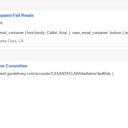
pated Fall Reads
ed
il_container { font-family: Calibri, Arial; } .view_email_container .bottom { tex
anta Clara, CA
iew Committee
ontent.govdelivery.com/accounts/CASANTACLARA/bulletins/3ed65dc
]