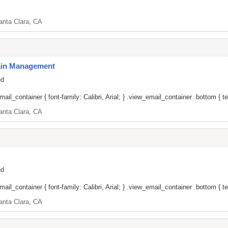
anta Clara, CA
Pain Management
ed
il_container { font-family: Calibri, Arial; } .view_email_container .bottom { tex
anta Clara, CA
ed
il_container { font-family: Calibri, Arial; } .view_email_container .bottom { tex
anta Clara, CA