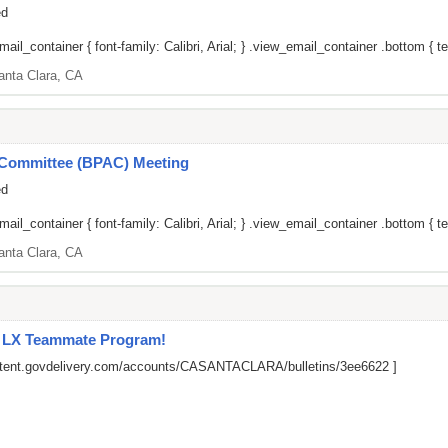
ed
il_container { font-family: Calibri, Arial; } .view_email_container .bottom { tex
anta Clara, CA
y Committee (BPAC) Meeting
ed
il_container { font-family: Calibri, Arial; } .view_email_container .bottom { tex
anta Clara, CA
l LX Teammate Program!
ontent.govdelivery.com/accounts/CASANTACLARA/bulletins/3ee6622
]