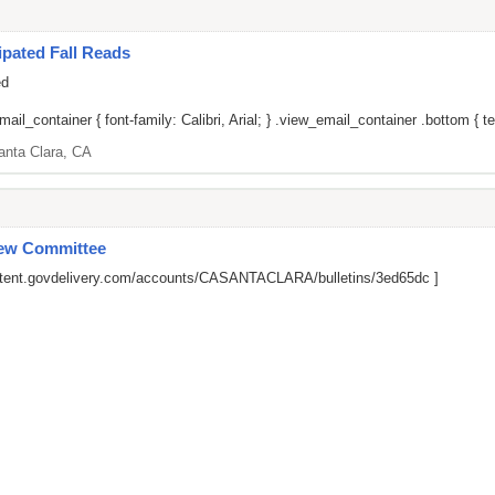
pated Fall Reads
ed
il_container { font-family: Calibri, Arial; } .view_email_container .bottom { tex
anta Clara, CA
iew Committee
ontent.govdelivery.com/accounts/CASANTACLARA/bulletins/3ed65dc
]