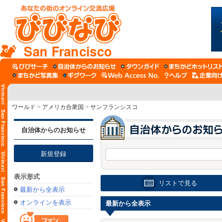
San Francisco
ワールド
>
アメリカ合衆国
>
サンフランシスコ
自治体からのお知らせ
新規登録
表示形式
リストで見る
最新から全表示
オンラインを表示
最新から全表示