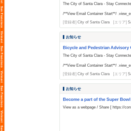
The City of Santa Clara - Stay Connect
/**View Email Container Start**/ .view_ema
[登録者]
City of Santa Clara
[エリア]
S
お知らせ
Bicycle and Pedestrian Advisor
The City of Santa Clara - Stay Connect
/**View Email Container Start**/ .view_ema
[登録者]
City of Santa Clara
[エリア]
S
お知らせ
Become a part of the Super Bow
View as a webpage / Share [
https://c