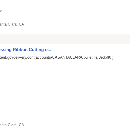
ed
anta Clara, CA
ssing Ribbon Cutting o...
ntent.govdelivery.com/accounts/CASANTACLARA/bulletins/3edbff0
]
anta Clara, CA