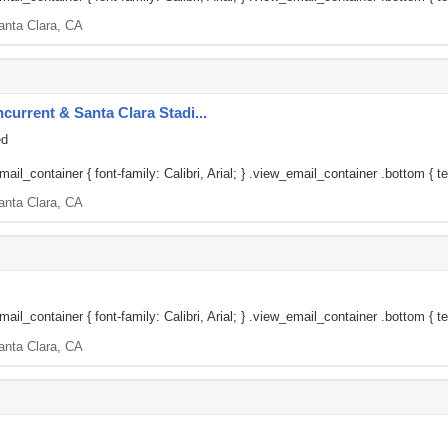
anta Clara, CA
current & Santa Clara Stadi...
ed
il_container { font-family: Calibri, Arial; } .view_email_container .bottom { tex
anta Clara, CA
il_container { font-family: Calibri, Arial; } .view_email_container .bottom { te
anta Clara, CA