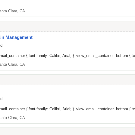
anta Clara, CA
Pain Management
ed
il_container { font-family: Calibri, Arial; } .view_email_container .bottom { tex
anta Clara, CA
ed
il_container { font-family: Calibri, Arial; } .view_email_container .bottom { tex
anta Clara, CA