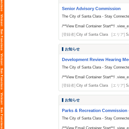
Senior Advisory Commission
The City of Santa Clara - Stay Connect
/**View Email Container Start**/ .view_ema
[登録者]
City of Santa Clara
[エリア]
S
お知らせ
Development Review Hearing Me
The City of Santa Clara - Stay Connect
/**View Email Container Start**/ .view_ema
[登録者]
City of Santa Clara
[エリア]
S
お知らせ
Parks & Recreation Commission -
The City of Santa Clara - Stay Connect
/**View Email Container Start**/ .view_ema