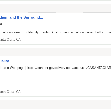
adium and the Surround...
ed
il_container { font-family: Calibri, Arial; } .view_email_container .bottom { tex
anta Clara, CA
ality
 it as a Web page [
https://content.govdelivery.com/accounts/CASANTACLARA
anta Clara, CA