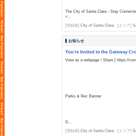
The City of Santa Clara - Stay Connect
<...
[登録者]
City of Santa Clara
[エリア]
S
お知らせ
You're Invited to the Gateway Cro
View as a webpage / Share [
https://co
Parks & Rec Banner
G...
[登録者]
City of Santa Clara
[エリア]
S