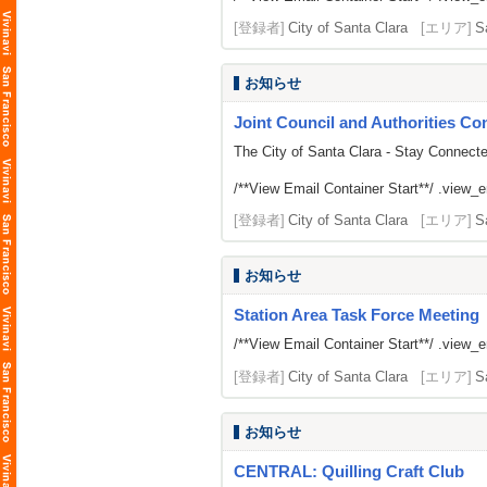
[登録者]
City of Santa Clara
[エリア]
S
お知らせ
Joint Council and Authorities Con
The City of Santa Clara - Stay Connect
/**View Email Container Start**/ .view_ema
[登録者]
City of Santa Clara
[エリア]
S
お知らせ
Station Area Task Force Meeting
/**View Email Container Start**/ .view_ema
[登録者]
City of Santa Clara
[エリア]
S
お知らせ
CENTRAL: Quilling Craft Club