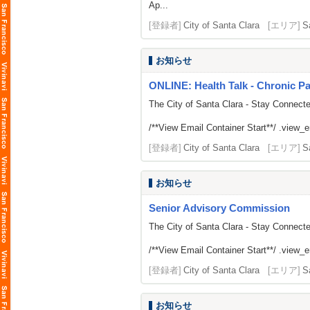
Ap...
[登録者]
City of Santa Clara
[エリア]
S
お知らせ
ONLINE: Health Talk - Chronic 
The City of Santa Clara - Stay Connect
/**View Email Container Start**/ .view_ema
[登録者]
City of Santa Clara
[エリア]
S
お知らせ
Senior Advisory Commission
The City of Santa Clara - Stay Connect
/**View Email Container Start**/ .view_ema
[登録者]
City of Santa Clara
[エリア]
S
お知らせ