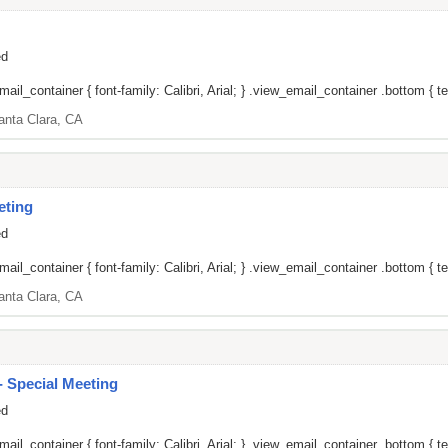
ed
il_container { font-family: Calibri, Arial; } .view_email_container .bottom { tex
anta Clara, CA
eting
ed
il_container { font-family: Calibri, Arial; } .view_email_container .bottom { tex
anta Clara, CA
 Special Meeting
ed
il_container { font-family: Calibri, Arial; } .view_email_container .bottom { tex