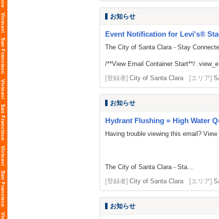
お知らせ
Event Notification for Levi's® St
The City of Santa Clara - Stay Connect
/**View Email Container Start**/ .view_ema
[登録者]
City of Santa Clara
[エリア]
S
お知らせ
Hydrant Flushing = High Water Qu
Having trouble viewing this email? View
The City of Santa Clara - Sta...
[登録者]
City of Santa Clara
[エリア]
S
お知らせ