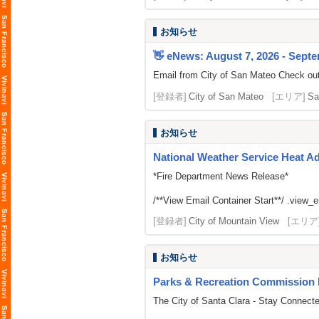
お知らせ
👋 eNews: August 7, 2026 - Septe
Email from City of San Mateo Check out
[登録者]
City of San Mateo
[エリア]
Sa
お知らせ
National Weather Service Heat A
*Fire Department News Release*
/**View Email Container Start**/ .view_ema
[登録者]
City of Mountain View
[エリア
お知らせ
Parks & Recreation Commission 
The City of Santa Clara - Stay Connect