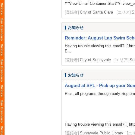
/**View Email Container Start**/ .view_ema
[登録者]
City of Santa Clara
[エリア]
S
お知らせ
Reminder: August Lap Swim Sch
Having trouble viewing this email? [
htt
E...
[登録者]
City of Sunnyvale
[エリア]
Su
お知らせ
August at SPL - Pick up your Summ
Plus, all programs through early Septe
Having trouble viewing this email? [
htt
[登録者]
Sunnyvale Public Library
[エ