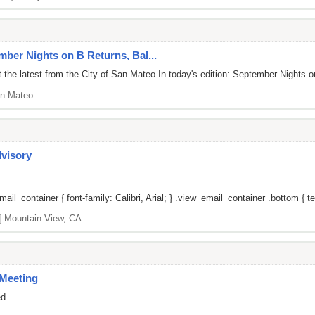
mber Nights on B Returns, Bal...
 the latest from the City of San Mateo In today's edition: September Night
n Mateo
dvisory
il_container { font-family: Calibri, Arial; } .view_email_container .bottom { tex
]
Mountain View, CA
Meeting
ed