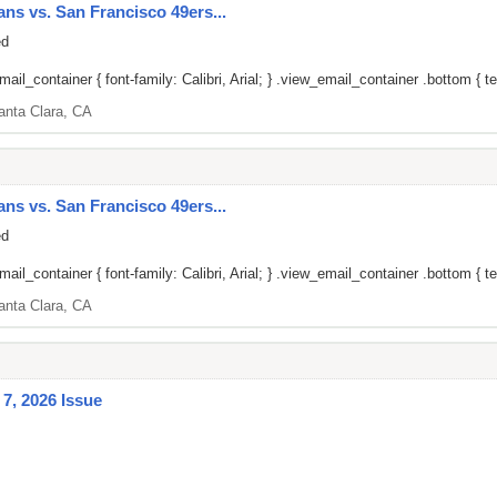
ans vs. San Francisco 49ers...
ed
il_container { font-family: Calibri, Arial; } .view_email_container .bottom { tex
anta Clara, CA
ans vs. San Francisco 49ers...
ed
il_container { font-family: Calibri, Arial; } .view_email_container .bottom { tex
anta Clara, CA
7, 2026 Issue