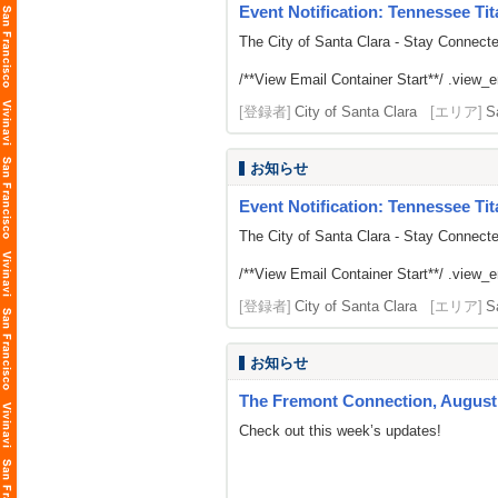
Event Notification: Tennessee Tit
The City of Santa Clara - Stay Connect
/**View Email Container Start**/ .view_ema
[登録者]
City of Santa Clara
[エリア]
S
お知らせ
Event Notification: Tennessee Tit
The City of Santa Clara - Stay Connect
/**View Email Container Start**/ .view_ema
[登録者]
City of Santa Clara
[エリア]
S
お知らせ
The Fremont Connection, August 
Check out this week’s updates!