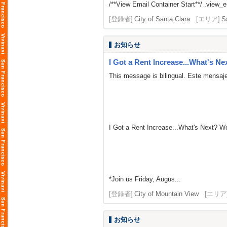
/**View Email Container Start**/ .view_ema
[登録者]
City of Santa Clara
[エリア]
S
お知らせ
I Got a Rent Increase...What's Ne
This message is bilingual. Este mensaje
I Got a Rent Increase...What's Next? 
*Join us Friday, Augus...
[登録者]
City of Mountain View
[エリア
お知らせ