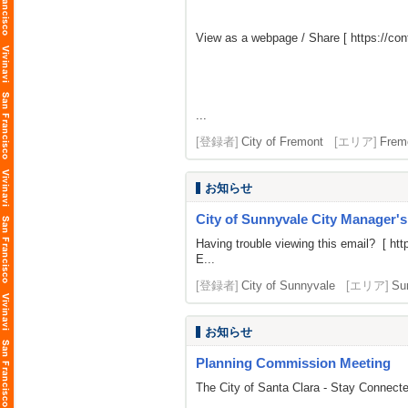
View as a webpage / Share [
https://c
...
[登録者]
City of Fremont
[エリア]
Frem
お知らせ
City of Sunnyvale City Manager'
Having trouble viewing this email? [
htt
E...
[登録者]
City of Sunnyvale
[エリア]
Su
お知らせ
Planning Commission Meeting
The City of Santa Clara - Stay Connect