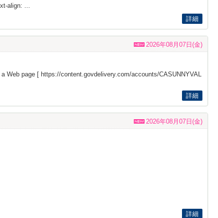
t-align: ...
詳細
2026年08月07日(金)
s a Web page [
https://content.govdelivery.com/accounts/CASUNNYVAL
詳細
2026年08月07日(金)
詳細