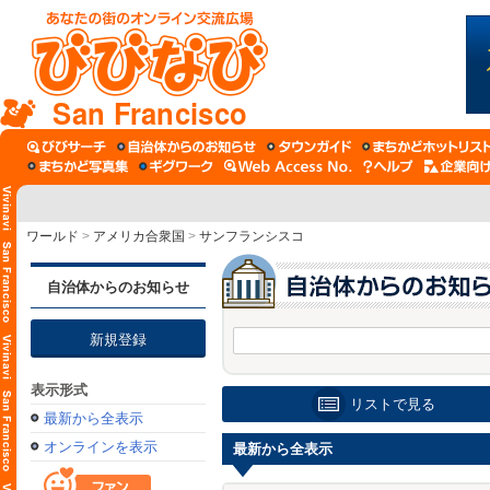
San Francisco
ワールド
>
アメリカ合衆国
>
サンフランシスコ
自治体からのお知らせ
新規登録
表示形式
リストで見る
最新から全表示
オンラインを表示
最新から全表示