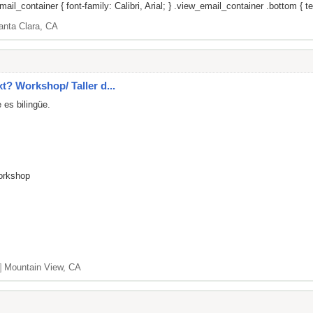
il_container { font-family: Calibri, Arial; } .view_email_container .bottom { tex
anta Clara, CA
xt? Workshop/ Taller d...
 es bilingüe.
Workshop
]
Mountain View, CA