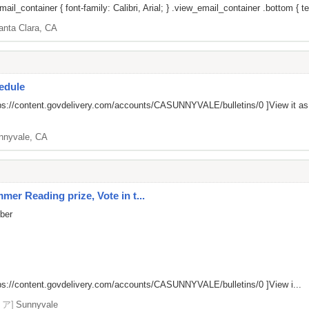
il_container { font-family: Calibri, Arial; } .view_email_container .bottom { tex
anta Clara, CA
edule
ps://content.govdelivery.com/accounts/CASUNNYVALE/bulletins/0
]View it a
nnyvale, CA
er Reading prize, Vote in t...
mber
ps://content.govdelivery.com/accounts/CASUNNYVALE/bulletins/0
]View i...
リア]
Sunnyvale