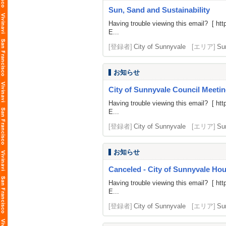
Sun, Sand and Sustainability
Having trouble viewing this email? [
htt
E...
[登録者]
City of Sunnyvale
[エリア]
Su
お知らせ
City of Sunnyvale Council Meetin
Having trouble viewing this email? [
htt
E...
[登録者]
City of Sunnyvale
[エリア]
Su
お知らせ
Canceled - City of Sunnyvale H
Having trouble viewing this email? [
htt
E...
[登録者]
City of Sunnyvale
[エリア]
Su