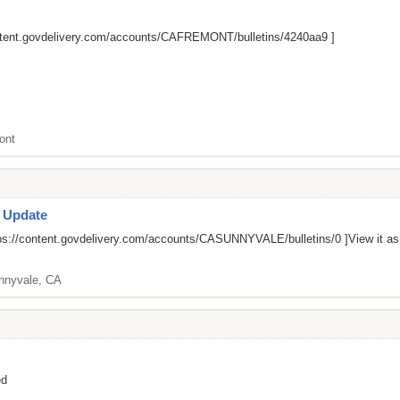
ontent.govdelivery.com/accounts/CAFREMONT/bulletins/4240aa9
]
ont
s Update
ps://content.govdelivery.com/accounts/CASUNNYVALE/bulletins/0
]View it a
nnyvale, CA
ed