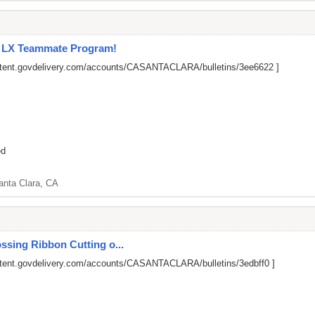
l LX Teammate Program!
ontent.govdelivery.com/accounts/CASANTACLARA/bulletins/3ee6622
]
ed
anta Clara, CA
ssing Ribbon Cutting o...
ntent.govdelivery.com/accounts/CASANTACLARA/bulletins/3edbff0
]