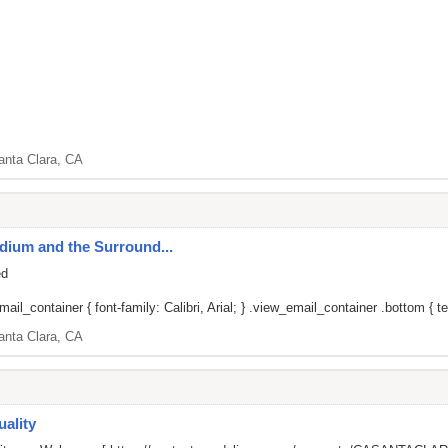
anta Clara, CA
adium and the Surround...
ed
il_container { font-family: Calibri, Arial; } .view_email_container .bottom { tex
anta Clara, CA
ality