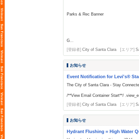
Parks & Rec Banner
G...
[登録者]
City of Santa Clara
[エリア]
S
お知らせ
Event Notification for Levi's® St
The City of Santa Clara - Stay Connect
/**View Email Container Start**/ .view_ema
[登録者]
City of Santa Clara
[エリア]
S
お知らせ
Hydrant Flushing = High Water Qu