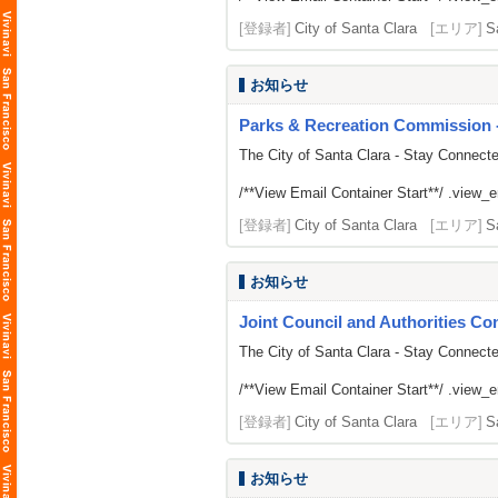
[登録者]
City of Santa Clara
[エリア]
S
お知らせ
Parks & Recreation Commission -
The City of Santa Clara - Stay Connect
/**View Email Container Start**/ .view_ema
[登録者]
City of Santa Clara
[エリア]
S
お知らせ
Joint Council and Authorities Con
The City of Santa Clara - Stay Connect
/**View Email Container Start**/ .view_ema
[登録者]
City of Santa Clara
[エリア]
S
お知らせ