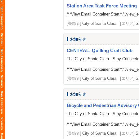
Station Area Task Force Meeting
/**View Email Container Start**/ .view_ema
[登録者]
City of Santa Clara
[エリア]
S
お知らせ
CENTRAL: Quilling Craft Club
The City of Santa Clara - Stay Connect
/**View Email Container Start**/ .view_ema
[登録者]
City of Santa Clara
[エリア]
S
お知らせ
Bicycle and Pedestrian Advisor
The City of Santa Clara - Stay Connect
/**View Email Container Start**/ .view_ema
[登録者]
City of Santa Clara
[エリア]
S