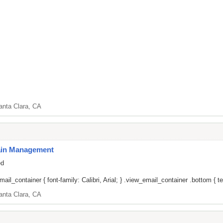
anta Clara, CA
Pain Management
ed
il_container { font-family: Calibri, Arial; } .view_email_container .bottom { tex
anta Clara, CA