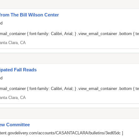
om The Bill Wilson Center
ed
il_container { font-family: Calibri, Arial; } .view_email_container .bottom { tex
anta Clara, CA
pated Fall Reads
ed
il_container { font-family: Calibri, Arial; } .view_email_container .bottom { tex
anta Clara, CA
iew Committee
ontent.govdelivery.com/accounts/CASANTACLARA/bulletins/3ed65dc
]