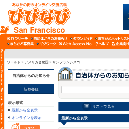
San Francisco
ワールド
>
アメリカ合衆国
>
サンフランシスコ
自治体からのお知らせ
新規登録
表示形式
リストで見る
最新から全表示
オンラインを表示
最新から全表示