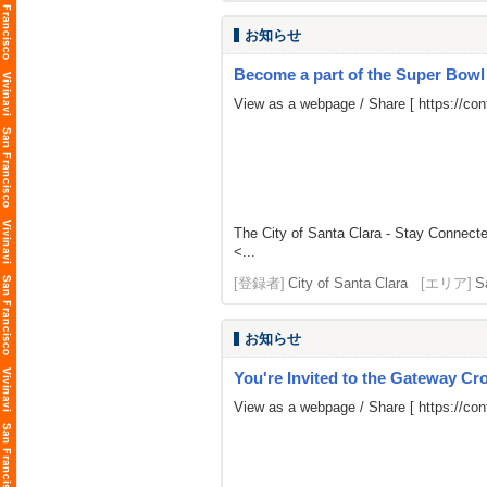
お知らせ
Become a part of the Super Bow
View as a webpage / Share [
https://c
The City of Santa Clara - Stay Connect
<...
[登録者]
City of Santa Clara
[エリア]
S
お知らせ
You're Invited to the Gateway Cro
View as a webpage / Share [
https://co