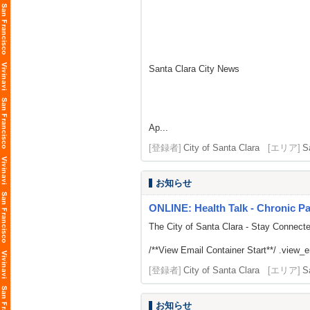
Santa Clara City News
Ap...
[登録者]
City of Santa Clara
[エリア]
S
お知らせ
ONLINE: Health Talk - Chronic 
The City of Santa Clara - Stay Connect
/**View Email Container Start**/ .view_ema
[登録者]
City of Santa Clara
[エリア]
S
お知らせ