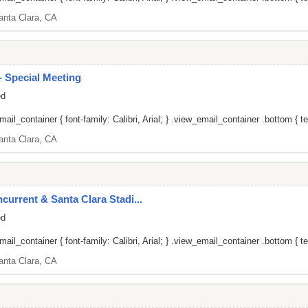
anta Clara, CA
 Special Meeting
ed
il_container { font-family: Calibri, Arial; } .view_email_container .bottom { tex
anta Clara, CA
current & Santa Clara Stadi...
ed
il_container { font-family: Calibri, Arial; } .view_email_container .bottom { tex
anta Clara, CA