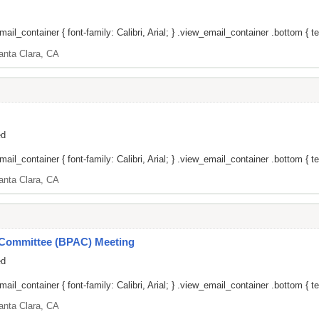
il_container { font-family: Calibri, Arial; } .view_email_container .bottom { te
anta Clara, CA
ed
il_container { font-family: Calibri, Arial; } .view_email_container .bottom { tex
anta Clara, CA
y Committee (BPAC) Meeting
ed
il_container { font-family: Calibri, Arial; } .view_email_container .bottom { tex
anta Clara, CA