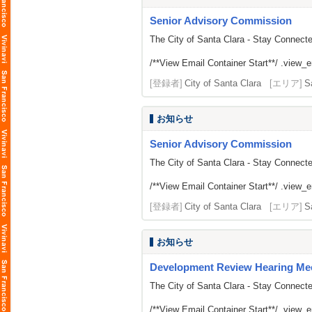
Senior Advisory Commission
The City of Santa Clara - Stay Connect
/**View Email Container Start**/ .view_ema
[登録者]
City of Santa Clara
[エリア]
S
お知らせ
Senior Advisory Commission
The City of Santa Clara - Stay Connect
/**View Email Container Start**/ .view_ema
[登録者]
City of Santa Clara
[エリア]
S
お知らせ
Development Review Hearing Me
The City of Santa Clara - Stay Connect
/**View Email Container Start**/ .view_ema