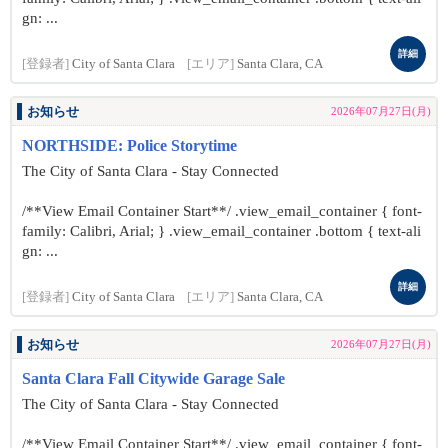
gn: ...
詳細
[登録者]
City of Santa Clara
[エリア]
Santa Clara, CA
お知らせ
2026年07月27日(月)
NORTHSIDE: Police Storytime
The City of Santa Clara - Stay Connected
/**View Email Container Start**/ .view_email_container { font-
family: Calibri, Arial; } .view_email_container .bottom { text-ali
gn: ...
詳細
[登録者]
City of Santa Clara
[エリア]
Santa Clara, CA
お知らせ
2026年07月27日(月)
Santa Clara Fall Citywide Garage Sale
The City of Santa Clara - Stay Connected
/**View Email Container Start**/ .view_email_container { font-