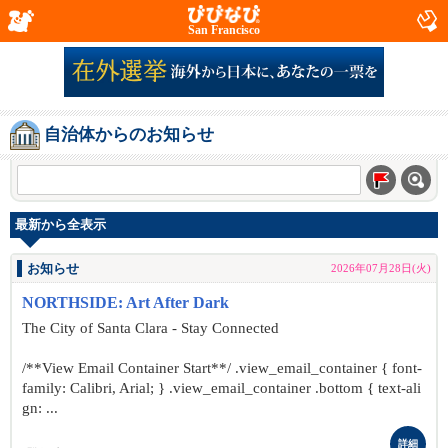
San Francisco
自治体からのお知らせ
最新から全表示
お知らせ
2026年07月28日(火)
NORTHSIDE: Art After Dark
The City of Santa Clara - Stay Connected
/**View Email Container Start**/ .view_email_container { font-
family: Calibri, Arial; } .view_email_container .bottom { text-ali
gn: ...
詳細