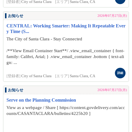
[登録者]
City of Santa Clara
[エリア]
Santa Clara, CA
お知らせ
2026年07月27日(月)
CENTRAL: Working Smarter: Making It Repeatable Ever
y Time (S...
The City of Santa Clara - Stay Connected
/**View Email Container Start**/ .view_email_container { font-
family: Calibri, Arial; } .view_email_container .bottom { text-ali
gn: ...
詳細
[登録者]
City of Santa Clara
[エリア]
Santa Clara, CA
お知らせ
2026年07月27日(月)
Serve on the Planning Commission
View as a webpage / Share [ https://content.govdelivery.com/acc
ounts/CASANTACLARA/bulletins/4225b20 ]