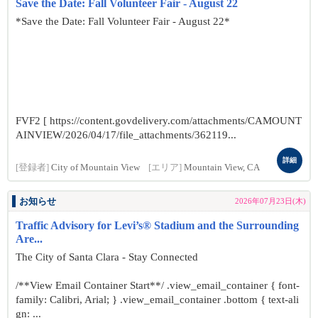
Save the Date: Fall Volunteer Fair - August 22
*Save the Date: Fall Volunteer Fair - August 22*
FVF2 [ https://content.govdelivery.com/attachments/CAMOUNT
AINVIEW/2026/04/17/file_attachments/362119...
詳細
[登録者]
City of Mountain View
[エリア]
Mountain View, CA
お知らせ
2026年07月23日(木)
Traffic Advisory for Levi’s® Stadium and the Surrounding
Are...
The City of Santa Clara - Stay Connected
/**View Email Container Start**/ .view_email_container { font-
family: Calibri, Arial; } .view_email_container .bottom { text-ali
gn: ...