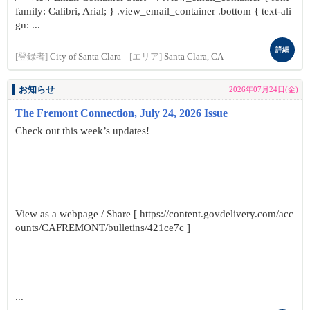
family: Calibri, Arial; } .view_email_container .bottom { text-ali
gn: ...
詳細
[登録者]
City of Santa Clara
[エリア]
Santa Clara, CA
お知らせ
2026年07月24日(金)
The Fremont Connection, July 24, 2026 Issue
Check out this week’s updates!
View as a webpage / Share [ https://content.govdelivery.com/acc
ounts/CAFREMONT/bulletins/421ce7c ]
...