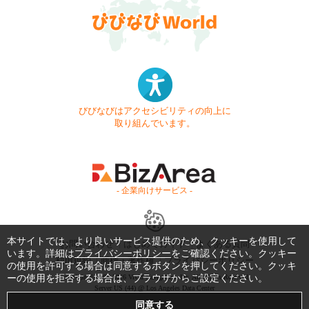
びびなびはアクセシビリティの向上に
取り組んでいます。
- 企業向けサービス -
本サイトでは、より良いサービス提供のため、クッキーを使用して
お問い合わせ
はじめてガイド
よくある質問
います。詳細は
プライバシーポリシー
をご確認ください。クッキー
利用規約
商標・著作権
プライバシーポリシー
の使用を許可する場合は同意するボタンを押してください。クッキ
ーの使用を拒否する場合は、ブラウザからご設定ください。
Copyright © 1999-2026 Vivid Navigation, Inc. All Rights Reserved.
Server US (44) @ Los Angeles Data Center