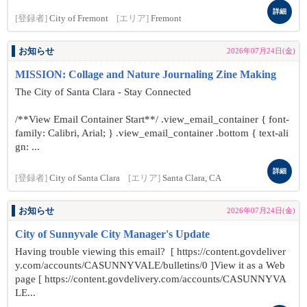
詳細
[登録者]
City of Fremont
[エリア]
Fremont
お知らせ
2026年07月24日(金)
MISSION: Collage and Nature Journaling Zine Making
The City of Santa Clara - Stay Connected
/**View Email Container Start**/ .view_email_container { font-
family: Calibri, Arial; } .view_email_container .bottom { text-ali
gn: ...
詳細
[登録者]
City of Santa Clara
[エリア]
Santa Clara, CA
お知らせ
2026年07月24日(金)
City of Sunnyvale City Manager's Update
Having trouble viewing this email? [ https://content.govdeliver
y.com/accounts/CASUNNYVALE/bulletins/0 ]View it as a Web
page [ https://content.govdelivery.com/accounts/CASUNNYVA
LE...