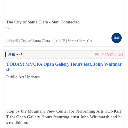
The City of Santa Clara - Stay Connected
<...
詳細
[登録者]
City of Santa Clara
[エリア]
Santa Clara, CA
お知らせ
2026年07月27日(月)
TODAY! MVCPA Open Gallery Hours feat. John Whitmar
sh
Public Art Updates
Stop by the Mountain View Center for Performing Arts TONIGH
T for Open Gallery Hours featuring artist John Whitmarsh and hi
s exhibition...