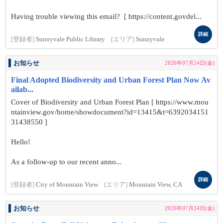
Having trouble viewing this email? [ https://content.govdel...
詳細
[登録者]
Sunnyvale Public Library
[エリア]
Sunnyvale
お知らせ
2026年07月24日(金)
Final Adopted Biodiversity and Urban Forest Plan Now Av
ailab...
Cover of Biodiversity and Urban Forest Plan [ https://www.mou
ntainview.gov/home/showdocument?id=13415&t=6392034151
31438550 ]
Hello!
As a follow-up to our recent anno...
詳細
[登録者]
City of Mountain View
[エリア]
Mountain View, CA
お知らせ
2026年07月24日(金)