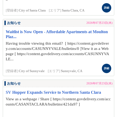
詳細
[登録者]
City of Santa Clara
[エリア]
Santa Clara, CA
お知らせ
2026年07月23日(木)
Waitlist is Now Open - Affordable Apartments at Moulton
Plaz...
Having trouble viewing this email? [ https://content.govdeliver
y.com/accounts/CASUNNYVALE/bulletins/0 ]View it as a Web
page [ https://content.govdelivery.com/accounts/CASUNNYVA
LE...
詳細
[登録者]
City of Sunnyvale
[エリア]
Sunnyvale, CA
お知らせ
2026年07月23日(木)
SV Hopper Expands Service to Northern Santa Clara
View as a webpage / Share [ https://content.govdelivery.com/acc
ounts/CASANTACLARA/bulletins/421da97 ]