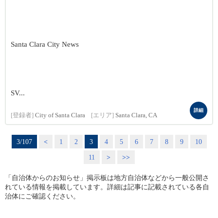
Santa Clara City News
SV...
詳細
[登録者]
City of Santa Clara
[エリア]
Santa Clara, CA
3/107
<
1
2
3
4
5
6
7
8
9
10
11
>
>>
「自治体からのお知らせ」掲示板は地方自治体などから一般公開さ
れている情報を掲載しています。詳細は記事に記載されている各自
治体にご確認ください。