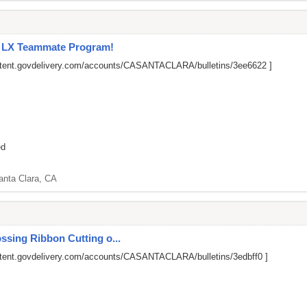
l LX Teammate Program!
ontent.govdelivery.com/accounts/CASANTACLARA/bulletins/3ee6622
]
ed
anta Clara, CA
ssing Ribbon Cutting o...
ntent.govdelivery.com/accounts/CASANTACLARA/bulletins/3edbff0
]