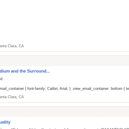
anta Clara, CA
adium and the Surround...
ed
il_container { font-family: Calibri, Arial; } .view_email_container .bottom { tex
anta Clara, CA
ality