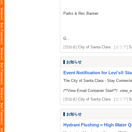
Parks & Rec Banner
G...
[登録者]
City of Santa Clara
[エリア]
S
お知らせ
Event Notification for Levi's® St
The City of Santa Clara - Stay Connect
/**View Email Container Start**/ .view_ema
[登録者]
City of Santa Clara
[エリア]
S
お知らせ
Hydrant Flushing = High Water Qu