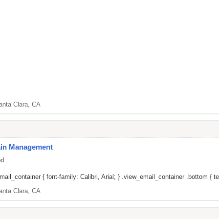
anta Clara, CA
Pain Management
ed
il_container { font-family: Calibri, Arial; } .view_email_container .bottom { tex
anta Clara, CA