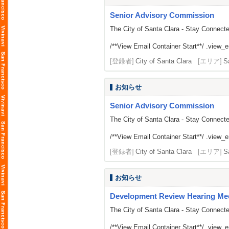
Senior Advisory Commission
The City of Santa Clara - Stay Connect
/**View Email Container Start**/ .view_ema
[登録者]
City of Santa Clara
[エリア]
S
お知らせ
Senior Advisory Commission
The City of Santa Clara - Stay Connect
/**View Email Container Start**/ .view_ema
[登録者]
City of Santa Clara
[エリア]
S
お知らせ
Development Review Hearing Me
The City of Santa Clara - Stay Connect
/**View Email Container Start**/ .view_ema