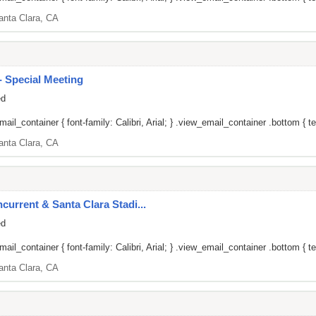
anta Clara, CA
 Special Meeting
ed
il_container { font-family: Calibri, Arial; } .view_email_container .bottom { tex
anta Clara, CA
current & Santa Clara Stadi...
ed
il_container { font-family: Calibri, Arial; } .view_email_container .bottom { tex
anta Clara, CA