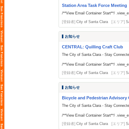
Station Area Task Force Meeting
/**View Email Container Start**/ .view_ema
[登録者]
City of Santa Clara
[エリア]
S
お知らせ
CENTRAL: Quilling Craft Club
The City of Santa Clara - Stay Connect
/**View Email Container Start**/ .view_ema
[登録者]
City of Santa Clara
[エリア]
S
お知らせ
Bicycle and Pedestrian Advisor
The City of Santa Clara - Stay Connect
/**View Email Container Start**/ .view_ema
[登録者]
City of Santa Clara
[エリア]
S