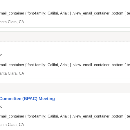
il_container { font-family: Calibri, Arial; } .view_email_container .bottom { te
anta Clara, CA
ed
il_container { font-family: Calibri, Arial; } .view_email_container .bottom { tex
anta Clara, CA
y Committee (BPAC) Meeting
ed
il_container { font-family: Calibri, Arial; } .view_email_container .bottom { tex
anta Clara, CA