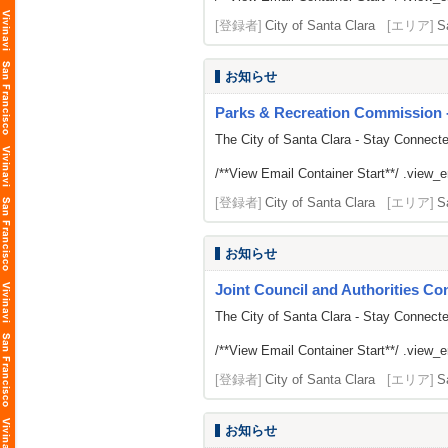
[登録者]
City of Santa Clara
[エリア]
S
お知らせ
Parks & Recreation Commission -
The City of Santa Clara - Stay Connect
/**View Email Container Start**/ .view_ema
[登録者]
City of Santa Clara
[エリア]
S
お知らせ
Joint Council and Authorities Con
The City of Santa Clara - Stay Connect
/**View Email Container Start**/ .view_ema
[登録者]
City of Santa Clara
[エリア]
S
お知らせ