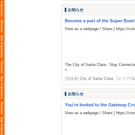
お知らせ
Become a part of the Super Bow
View as a webpage / Share [
https://c
The City of Santa Clara - Stay Connect
<...
[登録者]
City of Santa Clara
[エリア]
S
お知らせ
You're Invited to the Gateway Cro
View as a webpage / Share [
https://co