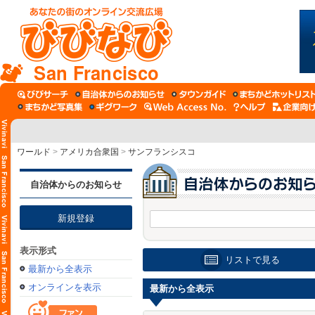
San Francisco
ワールド
>
アメリカ合衆国
>
サンフランシスコ
自治体からのお知らせ
新規登録
表示形式
リストで見る
最新から全表示
オンラインを表示
最新から全表示