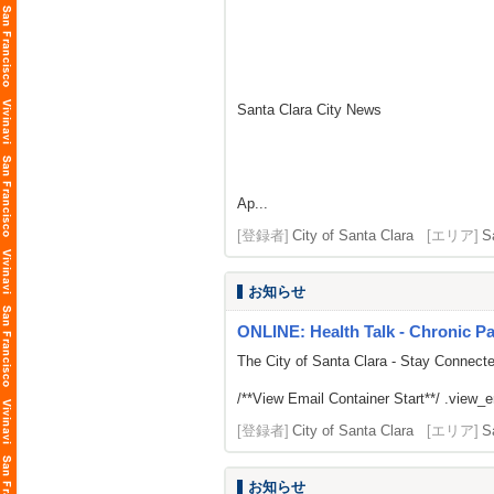
Santa Clara City News
Ap...
[登録者]
City of Santa Clara
[エリア]
S
お知らせ
ONLINE: Health Talk - Chronic 
The City of Santa Clara - Stay Connect
/**View Email Container Start**/ .view_ema
[登録者]
City of Santa Clara
[エリア]
S
お知らせ