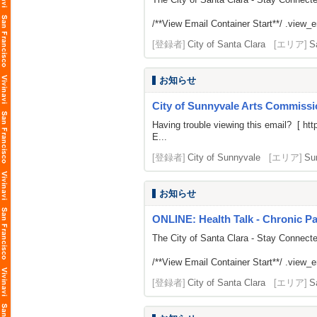
/**View Email Container Start**/ .view_ema
[登録者]
City of Santa Clara
[エリア]
S
お知らせ
City of Sunnyvale Arts Commissi
Having trouble viewing this email? [
htt
E...
[登録者]
City of Sunnyvale
[エリア]
Su
お知らせ
ONLINE: Health Talk - Chronic 
The City of Santa Clara - Stay Connect
/**View Email Container Start**/ .view_ema
[登録者]
City of Santa Clara
[エリア]
S