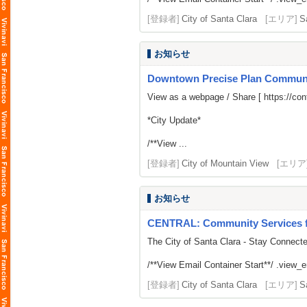
[登録者]
City of Santa Clara
[エリア]
S
お知らせ
Downtown Precise Plan Commun
View as a webpage / Share [
https://c
*City Update*
/**View ...
[登録者]
City of Mountain View
[エリア
お知らせ
CENTRAL: Community Services fr
The City of Santa Clara - Stay Connect
/**View Email Container Start**/ .view_ema
[登録者]
City of Santa Clara
[エリア]
S