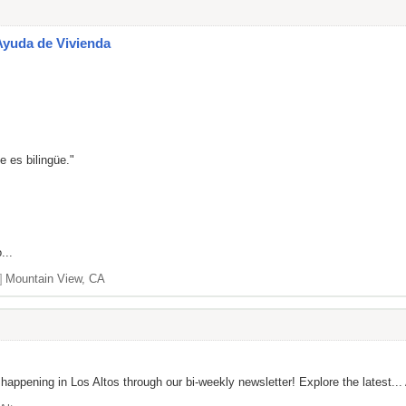
Ayuda de Vivienda
e es bilingüe."
...
]
Mountain View, CA
appening in Los Altos through our bi-weekly newsletter! Explore the latest... 