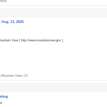
Altos
: Aug. 13, 2025
Mountain View [
http://www.mountainview.gov
].
]
Mountain View, CA
eting
ed