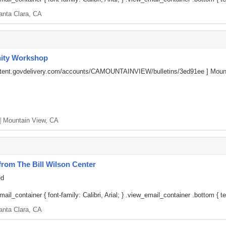
anta Clara, CA
ity Workshop
ontent.govdelivery.com/accounts/CAMOUNTAINVIEW/bulletins/3ed91ee
] Mount
]
Mountain View, CA
om The Bill Wilson Center
ed
il_container { font-family: Calibri, Arial; } .view_email_container .bottom { tex
anta Clara, CA