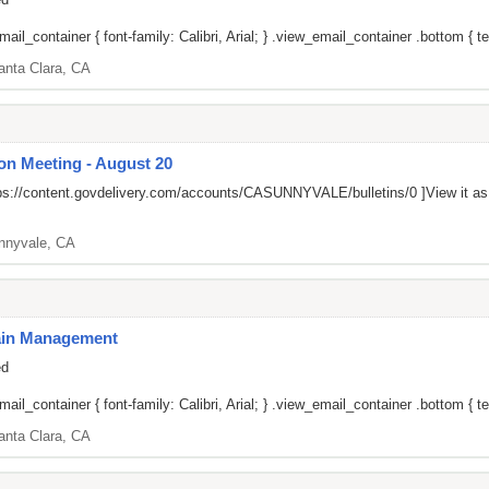
il_container { font-family: Calibri, Arial; } .view_email_container .bottom { tex
anta Clara, CA
on Meeting - August 20
ps://content.govdelivery.com/accounts/CASUNNYVALE/bulletins/0
]View it a
nnyvale, CA
Pain Management
ed
il_container { font-family: Calibri, Arial; } .view_email_container .bottom { tex
anta Clara, CA