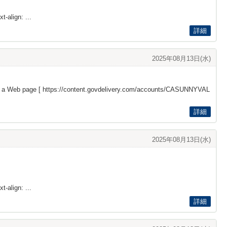
t-align: ...
詳細
2025年08月13日(水)
s a Web page [
https://content.govdelivery.com/accounts/CASUNNYVAL
詳細
2025年08月13日(水)
t-align: ...
詳細