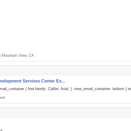
]
Mountain View, CA
velopment Services Center Ex...
il_container { font-family: Calibri, Arial; } .view_email_container .bottom { te
ont
ed