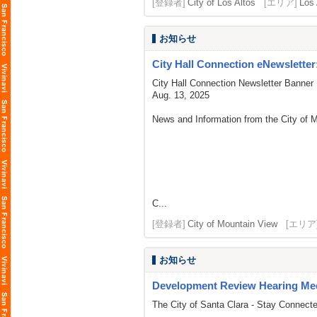
[登録者]
City of Los Altos
[エリア]
Los 
お知らせ
City Hall Connection eNewsletter
City Hall Connection Newsletter Banner
Aug. 13, 2025
News and Information from the City of 
C...
[登録者]
City of Mountain View
[エリア
お知らせ
Development Review Hearing Me
The City of Santa Clara - Stay Connect