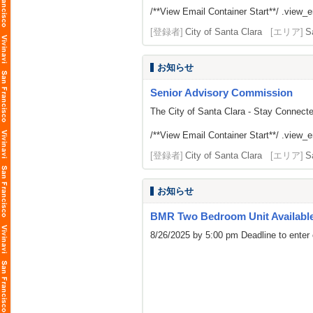
/**View Email Container Start**/ .view_ema
[登録者]
City of Santa Clara
[エリア]
S
お知らせ
Senior Advisory Commission
The City of Santa Clara - Stay Connect
/**View Email Container Start**/ .view_ema
[登録者]
City of Santa Clara
[エリア]
S
お知らせ
BMR Two Bedroom Unit Availabl
8/26/2025 by 5:00 pm Deadline to enter 