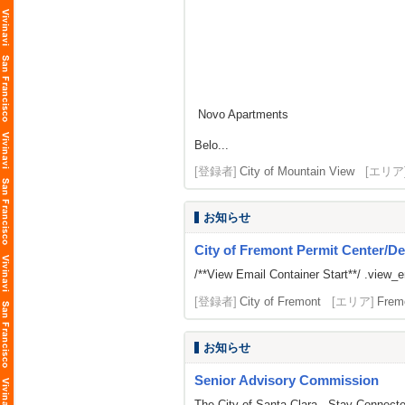
Novo Apartments
Belo...
[登録者]
City of Mountain View
[エリア
お知らせ
City of Fremont Permit Center/De
/**View Email Container Start**/ .view_ema
[登録者]
City of Fremont
[エリア]
Frem
お知らせ
Senior Advisory Commission
The City of Santa Clara - Stay Connect