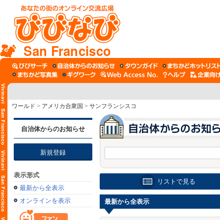
San Francisco
ワールド
>
アメリカ合衆国
>
サンフランシスコ
自治体からのお知らせ
新規登録
表示形式
リストで見る
最新から全表示
オンラインを表示
最新から全表示