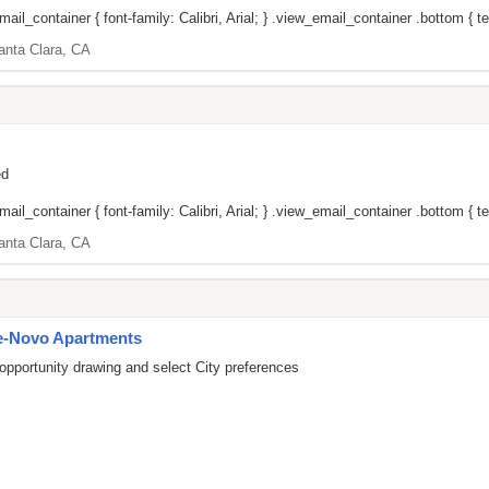
il_container { font-family: Calibri, Arial; } .view_email_container .bottom { tex
anta Clara, CA
ed
il_container { font-family: Calibri, Arial; } .view_email_container .bottom { tex
anta Clara, CA
e-Novo Apartments
opportunity drawing and select City preferences