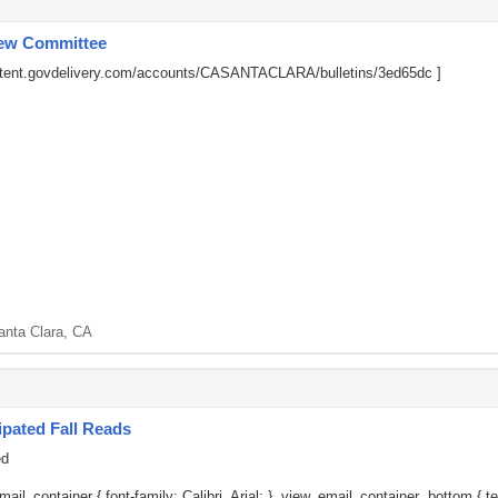
iew Committee
ontent.govdelivery.com/accounts/CASANTACLARA/bulletins/3ed65dc
]
anta Clara, CA
pated Fall Reads
ed
il_container { font-family: Calibri, Arial; } .view_email_container .bottom { tex