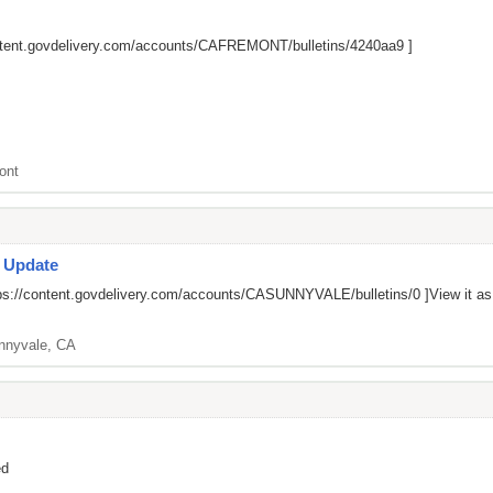
ontent.govdelivery.com/accounts/CAFREMONT/bulletins/4240aa9
]
ont
s Update
ps://content.govdelivery.com/accounts/CASUNNYVALE/bulletins/0
]View it a
nnyvale, CA
ed