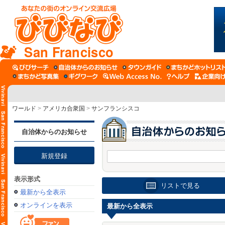
San Francisco
ワールド
>
アメリカ合衆国
>
サンフランシスコ
自治体からのお知らせ
新規登録
表示形式
リストで見る
最新から全表示
オンラインを表示
最新から全表示