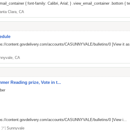
il_container { font-family: Calibri, Arial; } .view_email_container .bottom { tex
anta Clara, CA
edule
ps://content.govdelivery.com/accounts/CASUNNYVALE/bulletins/0
]View it a
nnyvale, CA
er Reading prize, Vote in t...
mber
ps://content.govdelivery.com/accounts/CASUNNYVALE/bulletins/0
]View i...
リア]
Sunnyvale