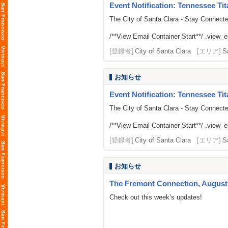
Event Notification: Tennessee Tit
The City of Santa Clara - Stay Connect
/**View Email Container Start**/ .view_ema
[登録者]
City of Santa Clara
[エリア]
S
お知らせ
Event Notification: Tennessee Tit
The City of Santa Clara - Stay Connect
/**View Email Container Start**/ .view_ema
[登録者]
City of Santa Clara
[エリア]
S
お知らせ
The Fremont Connection, August 
Check out this week’s updates!