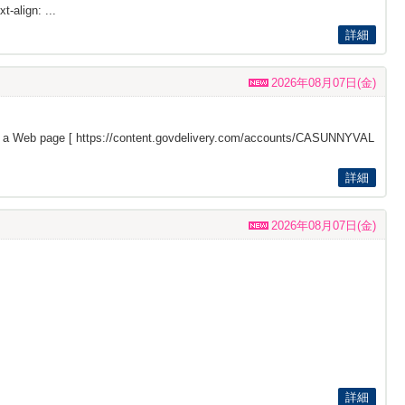
t-align: ...
詳細
2026年08月07日(金)
s a Web page [
https://content.govdelivery.com/accounts/CASUNNYVAL
詳細
2026年08月07日(金)
詳細