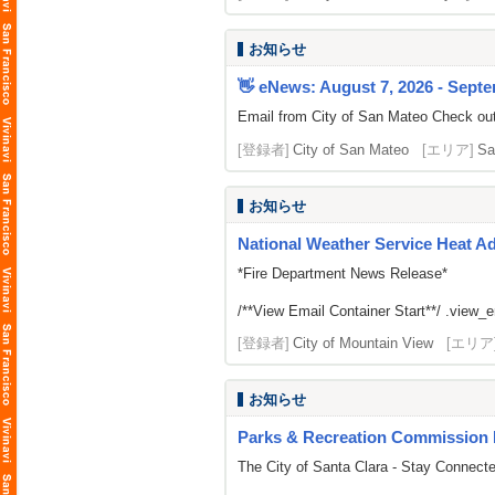
お知らせ
👋 eNews: August 7, 2026 - Septe
Email from City of San Mateo Check out
[登録者]
City of San Mateo
[エリア]
Sa
お知らせ
National Weather Service Heat A
*Fire Department News Release*
/**View Email Container Start**/ .view_ema
[登録者]
City of Mountain View
[エリア
お知らせ
Parks & Recreation Commission 
The City of Santa Clara - Stay Connect