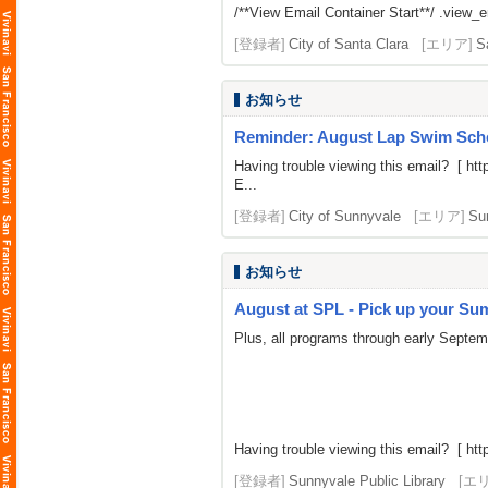
/**View Email Container Start**/ .view_ema
[登録者]
City of Santa Clara
[エリア]
S
お知らせ
Reminder: August Lap Swim Sch
Having trouble viewing this email? [
htt
E...
[登録者]
City of Sunnyvale
[エリア]
Su
お知らせ
August at SPL - Pick up your Summ
Plus, all programs through early Septe
Having trouble viewing this email? [
htt
[登録者]
Sunnyvale Public Library
[エ