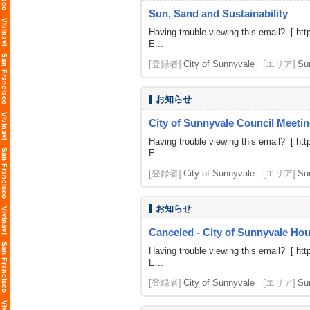
Sun, Sand and Sustainability
Having trouble viewing this email? [
htt
E...
[登録者]
City of Sunnyvale
[エリア]
Su
お知らせ
City of Sunnyvale Council Meetin
Having trouble viewing this email? [
htt
E...
[登録者]
City of Sunnyvale
[エリア]
Su
お知らせ
Canceled - City of Sunnyvale H
Having trouble viewing this email? [
htt
E...
[登録者]
City of Sunnyvale
[エリア]
Su