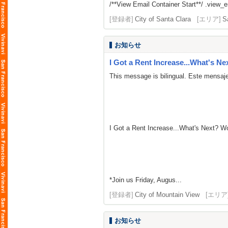
/**View Email Container Start**/ .view_ema
[登録者]
City of Santa Clara
[エリア]
S
お知らせ
I Got a Rent Increase...What's Ne
This message is bilingual. Este mensaje
I Got a Rent Increase...What's Next? 
*Join us Friday, Augus...
[登録者]
City of Mountain View
[エリア
お知らせ