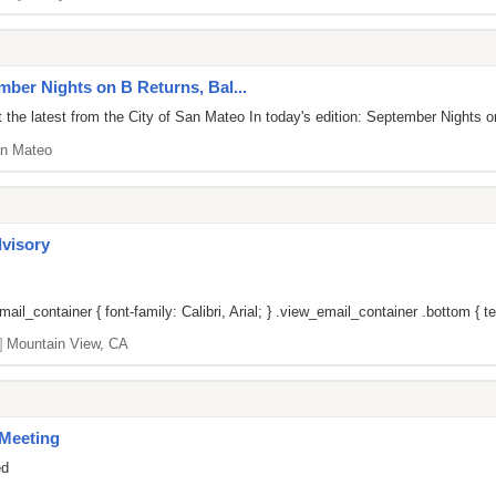
mber Nights on B Returns, Bal...
 the latest from the City of San Mateo In today's edition: September Night
n Mateo
dvisory
il_container { font-family: Calibri, Arial; } .view_email_container .bottom { tex
]
Mountain View, CA
Meeting
ed