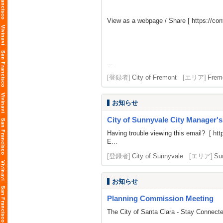
View as a webpage / Share [
https://c
...
[登録者]
City of Fremont
[エリア]
Frem
お知らせ
City of Sunnyvale City Manager'
Having trouble viewing this email? [
htt
E...
[登録者]
City of Sunnyvale
[エリア]
Su
お知らせ
Planning Commission Meeting
The City of Santa Clara - Stay Connect