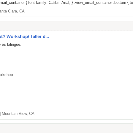
il_container { font-family: Calibri, Arial; } .view_email_container .bottom { tex
anta Clara, CA
xt? Workshop/ Taller d...
 es bilingüe.
Workshop
]
Mountain View, CA