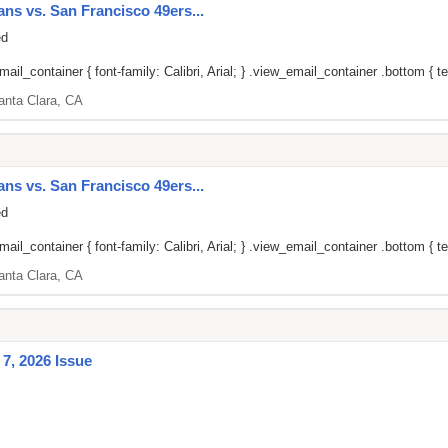
ans vs. San Francisco 49ers...
ed
il_container { font-family: Calibri, Arial; } .view_email_container .bottom { tex
anta Clara, CA
ans vs. San Francisco 49ers...
ed
il_container { font-family: Calibri, Arial; } .view_email_container .bottom { tex
anta Clara, CA
7, 2026 Issue