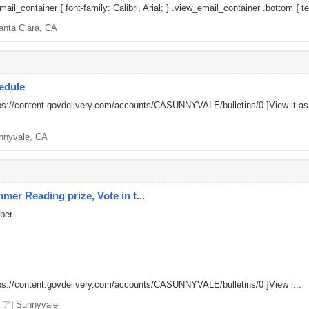
il_container { font-family: Calibri, Arial; } .view_email_container .bottom { tex
anta Clara, CA
edule
ps://content.govdelivery.com/accounts/CASUNNYVALE/bulletins/0
]View it a
nnyvale, CA
er Reading prize, Vote in t...
mber
ps://content.govdelivery.com/accounts/CASUNNYVALE/bulletins/0
]View i...
リア]
Sunnyvale