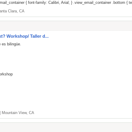
il_container { font-family: Calibri, Arial; } .view_email_container .bottom { tex
anta Clara, CA
xt? Workshop/ Taller d...
 es bilingüe.
Workshop
]
Mountain View, CA