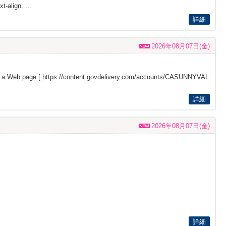
t-align: ...
詳細
2026年08月07日(金)
s a Web page [
https://content.govdelivery.com/accounts/CASUNNYVAL
詳細
2026年08月07日(金)
詳細