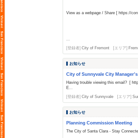
View as a webpage / Share [
https://c
...
[登録者]
City of Fremont
[エリア]
Frem
お知らせ
City of Sunnyvale City Manager'
Having trouble viewing this email? [
htt
E...
[登録者]
City of Sunnyvale
[エリア]
Su
お知らせ
Planning Commission Meeting
The City of Santa Clara - Stay Connect