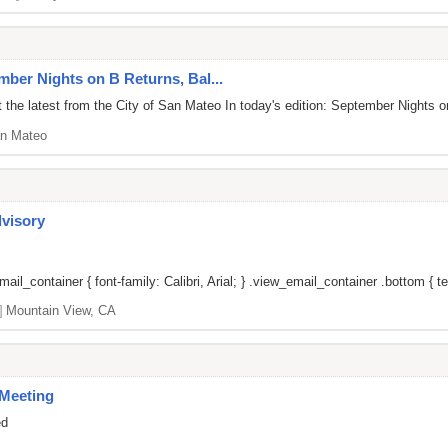
mber Nights on B Returns, Bal...
 the latest from the City of San Mateo In today's edition: September Night
n Mateo
dvisory
il_container { font-family: Calibri, Arial; } .view_email_container .bottom { tex
]
Mountain View, CA
Meeting
ed