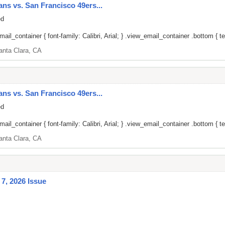
ans vs. San Francisco 49ers...
ed
il_container { font-family: Calibri, Arial; } .view_email_container .bottom { tex
anta Clara, CA
ans vs. San Francisco 49ers...
ed
il_container { font-family: Calibri, Arial; } .view_email_container .bottom { tex
anta Clara, CA
7, 2026 Issue