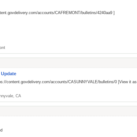
ontent.govdelivery.com/accounts/CAFREMONT/bulletins/4240aa9
]
ont
s Update
ps://content.govdelivery.com/accounts/CASUNNYVALE/bulletins/0
]View it a
nnyvale, CA
ed