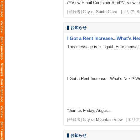
/**View Email Container Start**/ .view_ema
[登録者]
City of Santa Clara
[エリア]
S
お知らせ
I Got a Rent Increase...What's Ne
This message is bilingual. Este mensaje
I Got a Rent Increase...What's Next? 
*Join us Friday, Augus...
[登録者]
City of Mountain View
[エリア
お知らせ