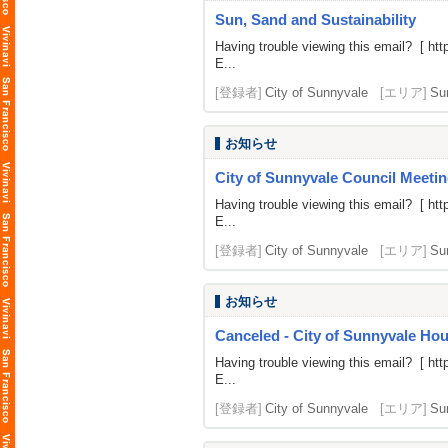
Sun, Sand and Sustainability
Having trouble viewing this email? [
htt
E...
[登録者]
City of Sunnyvale
[エリア]
Su
お知らせ
City of Sunnyvale Council Meetin
Having trouble viewing this email? [
htt
E...
[登録者]
City of Sunnyvale
[エリア]
Su
お知らせ
Canceled - City of Sunnyvale H
Having trouble viewing this email? [
htt
E...
[登録者]
City of Sunnyvale
[エリア]
Su