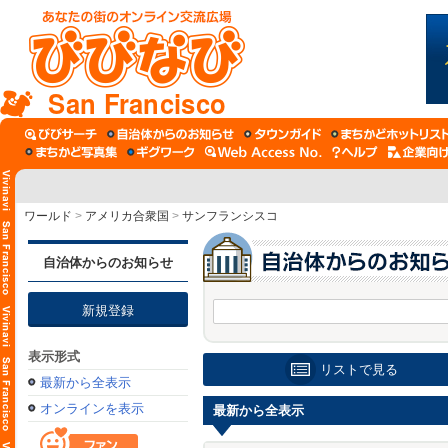
San Francisco
ワールド
>
アメリカ合衆国
>
サンフランシスコ
自治体からのお知らせ
新規登録
表示形式
リストで見る
最新から全表示
オンラインを表示
最新から全表示