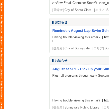
/**View Email Container Start**/ .view_ema
[登録者]
City of Santa Clara
[エリア]
S
お知らせ
Reminder: August Lap Swim Sch
Having trouble viewing this email? [
htt
E...
[登録者]
City of Sunnyvale
[エリア]
Su
お知らせ
August at SPL - Pick up your Summ
Plus, all programs through early Septe
Having trouble viewing this email? [
htt
[登録者]
Sunnyvale Public Library
[エ