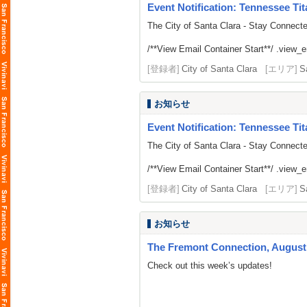
Event Notification: Tennessee Tit
The City of Santa Clara - Stay Connect
/**View Email Container Start**/ .view_ema
[登録者]
City of Santa Clara
[エリア]
S
お知らせ
Event Notification: Tennessee Tit
The City of Santa Clara - Stay Connect
/**View Email Container Start**/ .view_ema
[登録者]
City of Santa Clara
[エリア]
S
お知らせ
The Fremont Connection, August 
Check out this week’s updates!