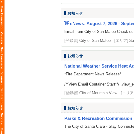
お知らせ
👋 eNews: August 7, 2026 - Septe
Email from City of San Mateo Check out
[登録者]
City of San Mateo
[エリア]
Sa
お知らせ
National Weather Service Heat A
*Fire Department News Release*
/**View Email Container Start**/ .view_ema
[登録者]
City of Mountain View
[エリア
お知らせ
Parks & Recreation Commission 
The City of Santa Clara - Stay Connect