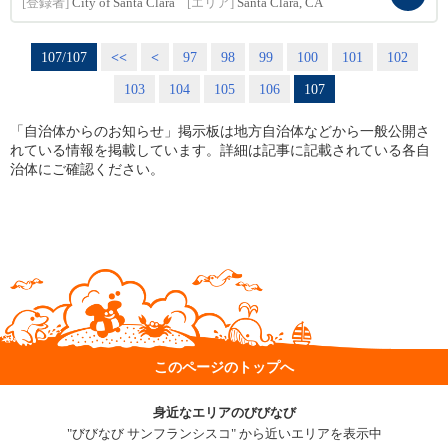
[登録者]
City of Santa Clara
[エリア]
Santa Clara, CA
107/107
<<
<
97
98
99
100
101
102
103
104
105
106
107
「自治体からのお知らせ」掲示板は地方自治体などから一般公開さ
れている情報を掲載しています。詳細は記事に記載されている各自
治体にご確認ください。
このページのトップへ
身近なエリアのびびなび
"びびなび サンフランシスコ" から近いエリアを表示中