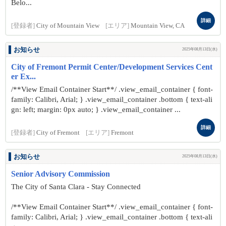
Belo...
詳細
[登録者]
City of Mountain View
[エリア]
Mountain View, CA
お知らせ
2025年08月13日(水)
City of Fremont Permit Center/Development Services Cent
er Ex...
/**View Email Container Start**/ .view_email_container { font-
family: Calibri, Arial; } .view_email_container .bottom { text-ali
gn: left; margin: 0px auto; } .view_email_container ...
詳細
[登録者]
City of Fremont
[エリア]
Fremont
お知らせ
2025年08月13日(水)
Senior Advisory Commission
The City of Santa Clara - Stay Connected
/**View Email Container Start**/ .view_email_container { font-
family: Calibri, Arial; } .view_email_container .bottom { text-ali