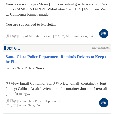
View as a webpage / Share [ https://content.govdelivery.com/acc
ounts/CAMOUNTAINVIEW/bulletins/3ed6164 ] Mountain Vie
w, California banner image
You are subscribed to Moffett...
詳細
[登録者]
City of Mountain View
[エリア]
Mountain View, CA
お知らせ
2025年08月11日(月)
Santa Clara Police Department Reminds Drivers to Keep t
he Fi...
Santa Clara Police News
/**View Email Container Start**/ .view_email_container { font-
family: Calibri, Arial; } .view_email_container .bottom { text-ali
gn: left; marg...
[登録者]
Santa Clara Police Department
詳細
[エリア]
Santa Clara, CA