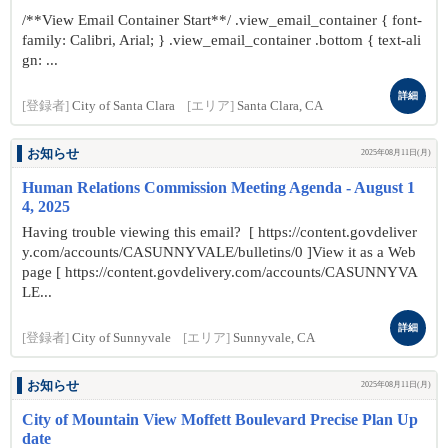
/**View Email Container Start**/ .view_email_container { font-
family: Calibri, Arial; } .view_email_container .bottom { text-ali
gn: ...
詳細
[登録者]
City of Santa Clara
[エリア]
Santa Clara, CA
お知らせ
2025年08月11日(月)
Human Relations Commission Meeting Agenda - August 1
4, 2025
Having trouble viewing this email? [ https://content.govdeliver
y.com/accounts/CASUNNYVALE/bulletins/0 ]View it as a Web
page [ https://content.govdelivery.com/accounts/CASUNNYVA
LE...
詳細
[登録者]
City of Sunnyvale
[エリア]
Sunnyvale, CA
お知らせ
2025年08月11日(月)
City of Mountain View Moffett Boulevard Precise Plan Up
date