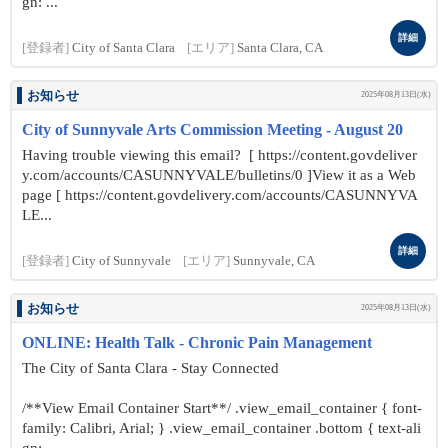
gn: ...
詳細
[登録者]
City of Santa Clara
[エリア]
Santa Clara, CA
お知らせ
2025年08月13日(水)
City of Sunnyvale Arts Commission Meeting - August 20
Having trouble viewing this email? [ https://content.govdeliver
y.com/accounts/CASUNNYVALE/bulletins/0 ]View it as a Web
page [ https://content.govdelivery.com/accounts/CASUNNYVA
LE...
詳細
[登録者]
City of Sunnyvale
[エリア]
Sunnyvale, CA
お知らせ
2025年08月13日(水)
ONLINE: Health Talk - Chronic Pain Management
The City of Santa Clara - Stay Connected
/**View Email Container Start**/ .view_email_container { font-
family: Calibri, Arial; } .view_email_container .bottom { text-ali