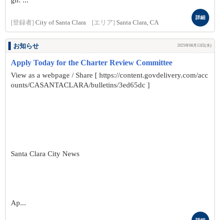
gn: ...
詳細
[登録者]
City of Santa Clara
[エリア]
Santa Clara, CA
お知らせ
2025年08月13日(水)
Apply Today for the Charter Review Committee
View as a webpage / Share [ https://content.govdelivery.com/acc
ounts/CASANTACLARA/bulletins/3ed65dc ]
Santa Clara City News
Ap...