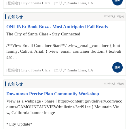
詳細
[登録者]
City of Santa Clara
[エリア]
Santa Clara, CA
お知らせ
2025年08月13日(水)
ONLINE: Book Buzz - Most Anticipated Fall Reads
The City of Santa Clara - Stay Connected
/**View Email Container Start**/ .view_email_container { font-
family: Calibri, Arial; } .view_email_container .bottom { text-ali
gn: ...
詳細
[登録者]
City of Santa Clara
[エリア]
Santa Clara, CA
お知らせ
2025年08月12日(火)
Downtown Precise Plan Community Workshop
View as a webpage / Share [ https://content.govdelivery.com/acc
ounts/CAMOUNTAINVIEW/bulletins/3ed91ee ] Mountain Vie
w, California banner image
*City Update*