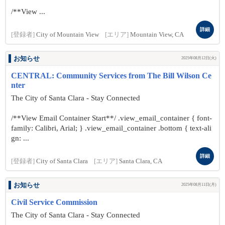
/**View ...
詳細
[登録者]
City of Mountain View
[エリア]
Mountain View, CA
お知らせ
2025年08月12日(火)
CENTRAL: Community Services from The Bill Wilson Ce
nter
The City of Santa Clara - Stay Connected
/**View Email Container Start**/ .view_email_container { font-
family: Calibri, Arial; } .view_email_container .bottom { text-ali
gn: ...
詳細
[登録者]
City of Santa Clara
[エリア]
Santa Clara, CA
お知らせ
2025年08月11日(月)
Civil Service Commission
The City of Santa Clara - Stay Connected