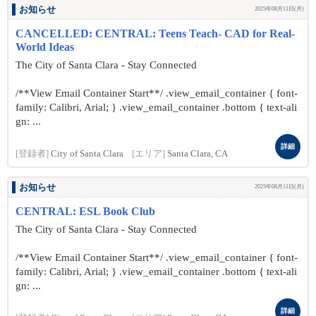
お知らせ
2025年08月11日(月)
CANCELLED: CENTRAL: Teens Teach- CAD for Real-
World Ideas
The City of Santa Clara - Stay Connected
/**View Email Container Start**/ .view_email_container { font-
family: Calibri, Arial; } .view_email_container .bottom { text-ali
gn: ...
詳細
[登録者]
City of Santa Clara
[エリア]
Santa Clara, CA
お知らせ
2025年08月11日(月)
CENTRAL: ESL Book Club
The City of Santa Clara - Stay Connected
/**View Email Container Start**/ .view_email_container { font-
family: Calibri, Arial; } .view_email_container .bottom { text-ali
gn: ...
詳細