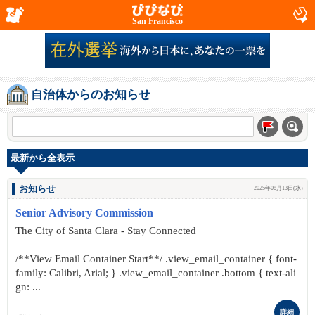
San Francisco
自治体からのお知らせ
最新から全表示
お知らせ
2025年08月13日(水)
Senior Advisory Commission
The City of Santa Clara - Stay Connected
/**View Email Container Start**/ .view_email_container { font-
family: Calibri, Arial; } .view_email_container .bottom { text-ali
gn: ...
詳細