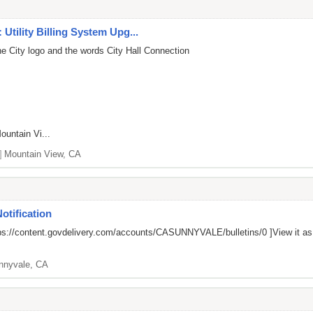
Utility Billing System Upg...
he City logo and the words City Hall Connection
ountain Vi...
]
Mountain View, CA
otification
ps://content.govdelivery.com/accounts/CASUNNYVALE/bulletins/0
]View it a
nnyvale, CA