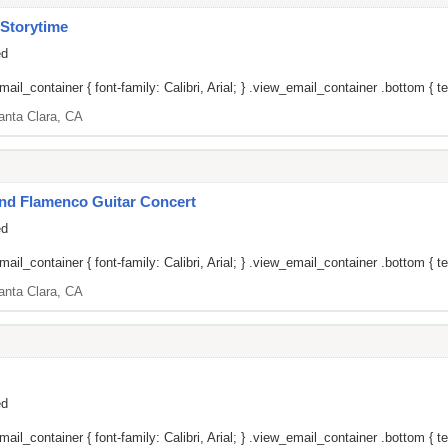
Storytime
ed
il_container { font-family: Calibri, Arial; } .view_email_container .bottom { tex
anta Clara, CA
nd Flamenco Guitar Concert
ed
il_container { font-family: Calibri, Arial; } .view_email_container .bottom { tex
anta Clara, CA
ed
il_container { font-family: Calibri, Arial; } .view_email_container .bottom { tex