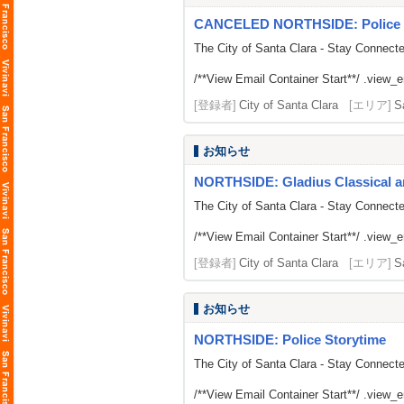
CANCELED NORTHSIDE: Police 
The City of Santa Clara - Stay Connect
/**View Email Container Start**/ .view_ema
[登録者]
City of Santa Clara
[エリア]
S
お知らせ
NORTHSIDE: Gladius Classical a
The City of Santa Clara - Stay Connect
/**View Email Container Start**/ .view_ema
[登録者]
City of Santa Clara
[エリア]
S
お知らせ
NORTHSIDE: Police Storytime
The City of Santa Clara - Stay Connect
/**View Email Container Start**/ .view_ema