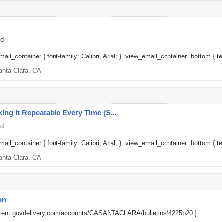
ed
il_container { font-family: Calibri, Arial; } .view_email_container .bottom { tex
anta Clara, CA
g It Repeatable Every Time (S...
ed
il_container { font-family: Calibri, Arial; } .view_email_container .bottom { tex
anta Clara, CA
on
ontent.govdelivery.com/accounts/CASANTACLARA/bulletins/4225b20
]