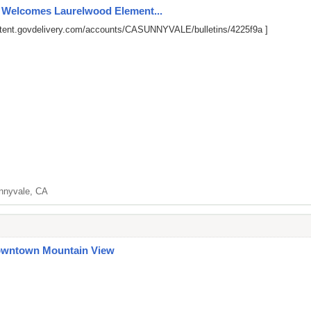
e Welcomes Laurelwood Element...
ntent.govdelivery.com/accounts/CASUNNYVALE/bulletins/4225f9a
]
nnyvale, CA
Downtown Mountain View