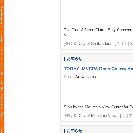
The City of Santa Clara - Stay Connect
<...
[登録者]
City of Santa Clara
[エリア]
S
お知らせ
TODAY! MVCPA Open Gallery Hou
Public Art Updates
Stop by the Mountain View Center for Pe
[登録者]
City of Mountain View
[エリア
お知らせ