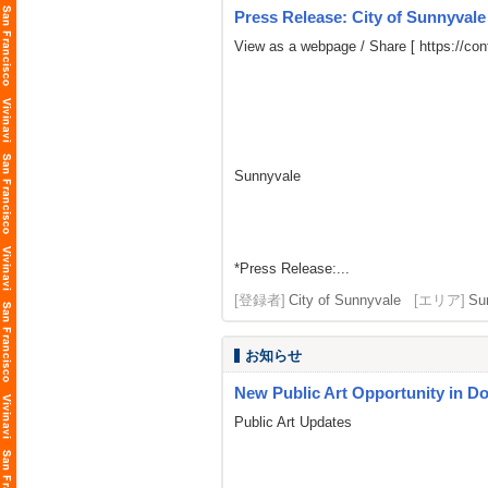
Press Release: City of Sunnyval
View as a webpage / Share [
https://co
Sunnyvale
*Press Release:...
[登録者]
City of Sunnyvale
[エリア]
Su
お知らせ
New Public Art Opportunity in 
Public Art Updates