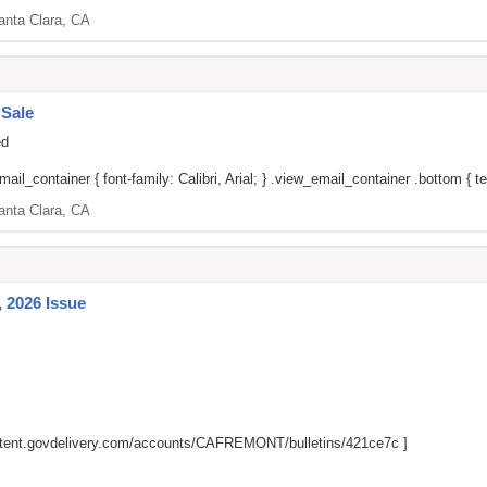
anta Clara, CA
 Sale
ed
il_container { font-family: Calibri, Arial; } .view_email_container .bottom { tex
anta Clara, CA
 2026 Issue
ontent.govdelivery.com/accounts/CAFREMONT/bulletins/421ce7c
]