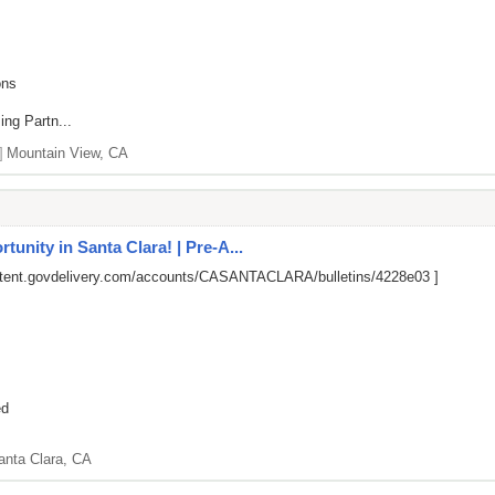
ons
ng Partn...
]
Mountain View, CA
nity in Santa Clara! | Pre-A...
ontent.govdelivery.com/accounts/CASANTACLARA/bulletins/4228e03
]
ed
anta Clara, CA