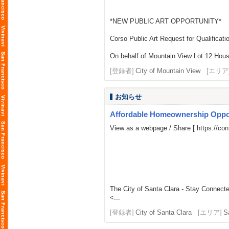
*NEW PUBLIC ART OPPORTUNITY*
Corso Public Art Request for Qualificati
On behalf of Mountain View Lot 12 Housi
[登録者]
City of Mountain View
[エリア
お知らせ
Affordable Homeownership Opportu
View as a webpage / Share [
https://c
The City of Santa Clara - Stay Connect
<...
[登録者]
City of Santa Clara
[エリア]
S