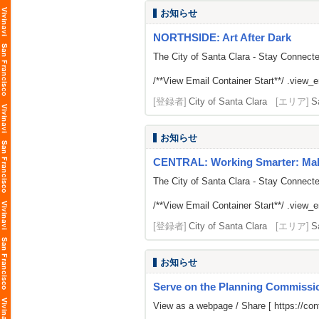
お知らせ
NORTHSIDE: Art After Dark
The City of Santa Clara - Stay Connect
/**View Email Container Start**/ .view_ema
[登録者]
City of Santa Clara
[エリア]
S
お知らせ
CENTRAL: Working Smarter: Makin
The City of Santa Clara - Stay Connect
/**View Email Container Start**/ .view_ema
[登録者]
City of Santa Clara
[エリア]
S
お知らせ
Serve on the Planning Commissi
View as a webpage / Share [
https://c