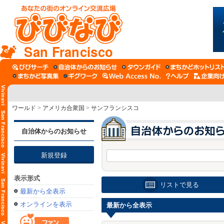
San Francisco
ワールド
>
アメリカ合衆国
>
サンフランシスコ
自治体からのお知らせ
新規登録
表示形式
リストで見る
最新から全表示
オンラインを表示
最新から全表示