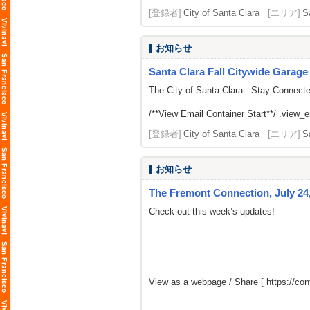
[登録者]
City of Santa Clara
[エリア]
S
お知らせ
Santa Clara Fall Citywide Garage
The City of Santa Clara - Stay Connect
/**View Email Container Start**/ .view_ema
[登録者]
City of Santa Clara
[エリア]
S
お知らせ
The Fremont Connection, July 24,
Check out this week’s updates!
View as a webpage / Share [
https://c