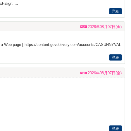
t-align: ...
詳細
2026年08月07日(金)
s a Web page [
https://content.govdelivery.com/accounts/CASUNNYVAL
詳細
2026年08月07日(金)
詳細