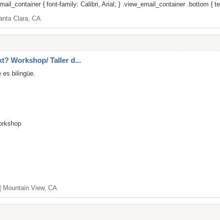
il_container { font-family: Calibri, Arial; } .view_email_container .bottom { tex
anta Clara, CA
xt? Workshop/ Taller d...
 es bilingüe.
Workshop
]
Mountain View, CA