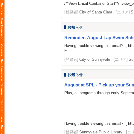
/**View Email Container Start**/ .view_ema
[登録者]
City of Santa Clara
[エリア]
S
お知らせ
Reminder: August Lap Swim Sch
Having trouble viewing this email? [
htt
E...
[登録者]
City of Sunnyvale
[エリア]
Su
お知らせ
August at SPL - Pick up your Summ
Plus, all programs through early Septe
Having trouble viewing this email? [
htt
[登録者]
Sunnyvale Public Library
[エ