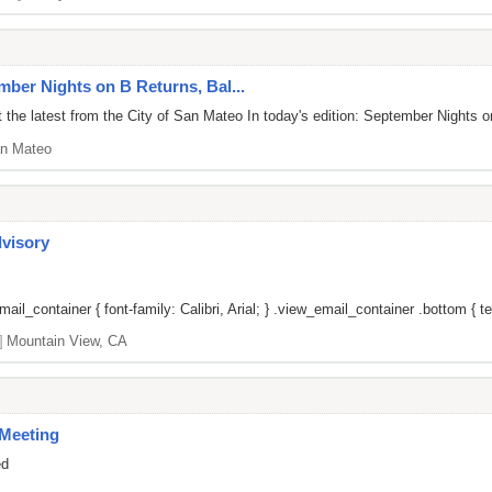
mber Nights on B Returns, Bal...
 the latest from the City of San Mateo In today's edition: September Night
n Mateo
dvisory
il_container { font-family: Calibri, Arial; } .view_email_container .bottom { tex
]
Mountain View, CA
Meeting
ed