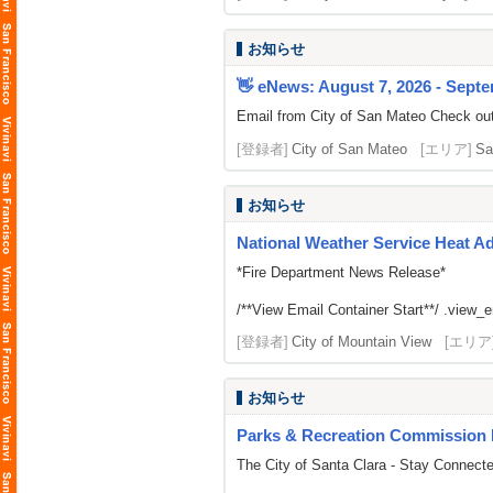
お知らせ
👋 eNews: August 7, 2026 - Septe
Email from City of San Mateo Check out
[登録者]
City of San Mateo
[エリア]
Sa
お知らせ
National Weather Service Heat A
*Fire Department News Release*
/**View Email Container Start**/ .view_ema
[登録者]
City of Mountain View
[エリア
お知らせ
Parks & Recreation Commission 
The City of Santa Clara - Stay Connect