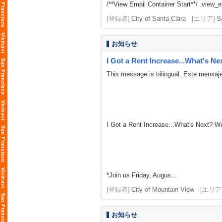
/**View Email Container Start**/ .view_ema
[登録者]
City of Santa Clara
[エリア]
S
お知らせ
I Got a Rent Increase...What's Ne
This message is bilingual. Este mensaje
I Got a Rent Increase...What's Next? 
*Join us Friday, Augus...
[登録者]
City of Mountain View
[エリア
お知らせ