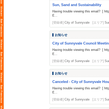
Sun, Sand and Sustainability
Having trouble viewing this email? [
htt
E...
[登録者]
City of Sunnyvale
[エリア]
Su
お知らせ
City of Sunnyvale Council Meetin
Having trouble viewing this email? [
htt
E...
[登録者]
City of Sunnyvale
[エリア]
Su
お知らせ
Canceled - City of Sunnyvale H
Having trouble viewing this email? [
htt
E...
[登録者]
City of Sunnyvale
[エリア]
Su