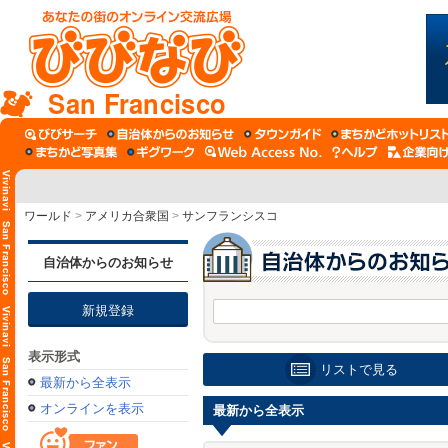
San Francisco
ワールド
>
アメリカ合衆国
>
サンフランシスコ
自治体からのお知らせ
新規登録
表示形式
リストで見る
最新から全表示
オンラインを表示
最新から全表示