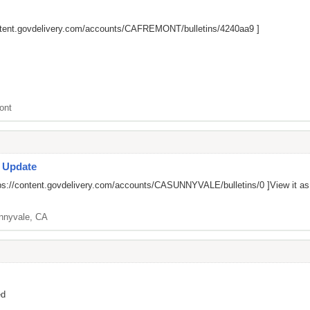
ontent.govdelivery.com/accounts/CAFREMONT/bulletins/4240aa9
]
ont
s Update
ps://content.govdelivery.com/accounts/CASUNNYVALE/bulletins/0
]View it a
nnyvale, CA
ed