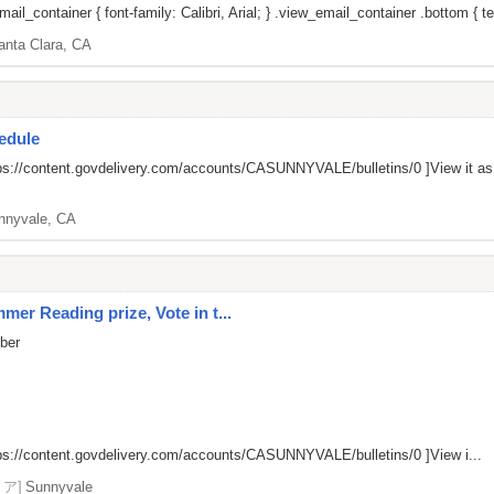
il_container { font-family: Calibri, Arial; } .view_email_container .bottom { tex
anta Clara, CA
edule
ps://content.govdelivery.com/accounts/CASUNNYVALE/bulletins/0
]View it a
nnyvale, CA
er Reading prize, Vote in t...
mber
ps://content.govdelivery.com/accounts/CASUNNYVALE/bulletins/0
]View i...
リア]
Sunnyvale