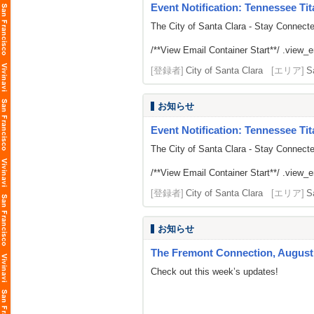
Event Notification: Tennessee Tit
The City of Santa Clara - Stay Connect
/**View Email Container Start**/ .view_ema
[登録者]
City of Santa Clara
[エリア]
S
お知らせ
Event Notification: Tennessee Tit
The City of Santa Clara - Stay Connect
/**View Email Container Start**/ .view_ema
[登録者]
City of Santa Clara
[エリア]
S
お知らせ
The Fremont Connection, August 
Check out this week’s updates!