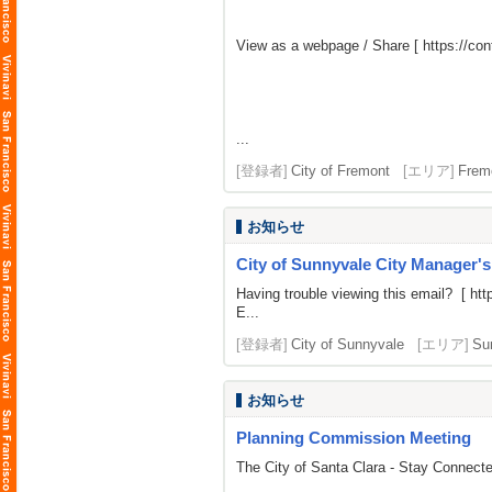
View as a webpage / Share [
https://c
...
[登録者]
City of Fremont
[エリア]
Frem
お知らせ
City of Sunnyvale City Manager'
Having trouble viewing this email? [
htt
E...
[登録者]
City of Sunnyvale
[エリア]
Su
お知らせ
Planning Commission Meeting
The City of Santa Clara - Stay Connect