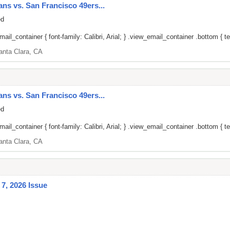
ans vs. San Francisco 49ers...
ed
il_container { font-family: Calibri, Arial; } .view_email_container .bottom { tex
anta Clara, CA
ans vs. San Francisco 49ers...
ed
il_container { font-family: Calibri, Arial; } .view_email_container .bottom { tex
anta Clara, CA
7, 2026 Issue