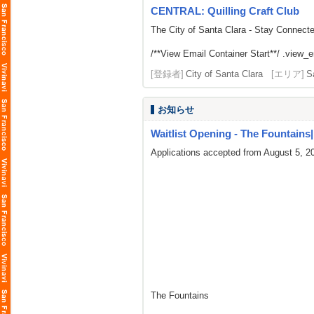
CENTRAL: Quilling Craft Club
The City of Santa Clara - Stay Connect
/**View Email Container Start**/ .view_ema
[登録者]
City of Santa Clara
[エリア]
S
お知らせ
Waitlist Opening - The Fountains| L
Applications accepted from August 5, 2
The Fountains