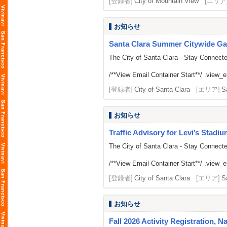
[登録者]
City of Mountain View
[エリア
お知らせ
Santa Clara Summer Citywide Ga
The City of Santa Clara - Stay Connect
/**View Email Container Start**/ .view_ema
[登録者]
City of Santa Clara
[エリア]
S
お知らせ
Traffic Advisory for Levi’s Stadi
The City of Santa Clara - Stay Connect
/**View Email Container Start**/ .view_ema
[登録者]
City of Santa Clara
[エリア]
S
お知らせ
Fall 2026 Activity Registration, N