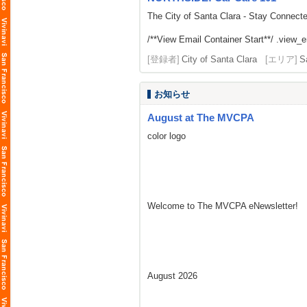
The City of Santa Clara - Stay Connect
/**View Email Container Start**/ .view_ema
[登録者]
City of Santa Clara
[エリア]
S
お知らせ
August at The MVCPA
color logo
Welcome to The MVCPA eNewsletter!
August 2026