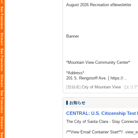
August 2026 Recreation eNewsletter
Banner
*Mountain View Community Center*
*Address*
201 S. Rengstorff Ave. [ https://...
[登録者]
City of Mountain View
[エリア
お知らせ
CENTRAL: U.S. Citizenship Test 
The City of Santa Clara - Stay Connect
/**View Email Container Start**/ .view_ema