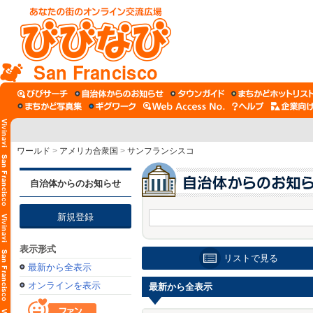
San Francisco
ワールド
>
アメリカ合衆国
>
サンフランシスコ
自治体からのお知らせ
新規登録
表示形式
リストで見る
最新から全表示
オンラインを表示
最新から全表示