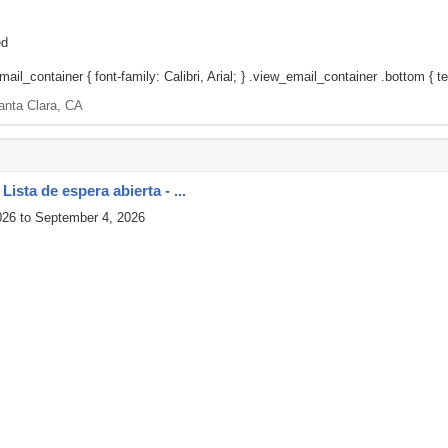
ed
il_container { font-family: Calibri, Arial; } .view_email_container .bottom { tex
anta Clara, CA
ista de espera abierta - ...
026 to September 4, 2026