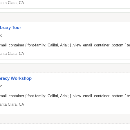
anta Clara, CA
brary Tour
ed
il_container { font-family: Calibri, Arial; } .view_email_container .bottom { tex
anta Clara, CA
teracy Workshop
ed
il_container { font-family: Calibri, Arial; } .view_email_container .bottom { tex
anta Clara, CA