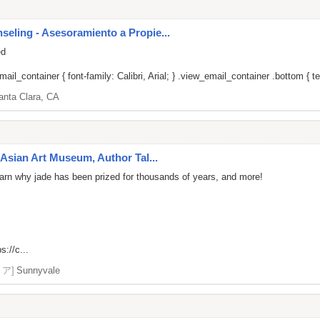
ling - Asesoramiento a Propie...
ed
il_container { font-family: Calibri, Arial; } .view_email_container .bottom { tex
anta Clara, CA
Asian Art Museum, Author Tal...
 learn why jade has been prized for thousands of years, and more!
s://c...
リア]
Sunnyvale