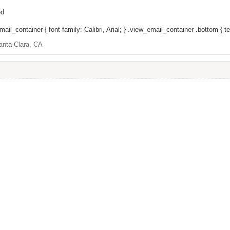
ed
il_container { font-family: Calibri, Arial; } .view_email_container .bottom { tex
anta Clara, CA