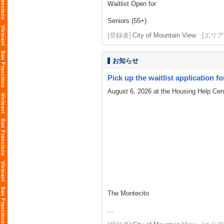
Waitlist Open for
Seniors (55+)
[登録者]
City of Mountain View
[エリア
お知らせ
Pick up the waitlist application fo
August 6, 2026 at the Housing Help Cent
The Montecito
...