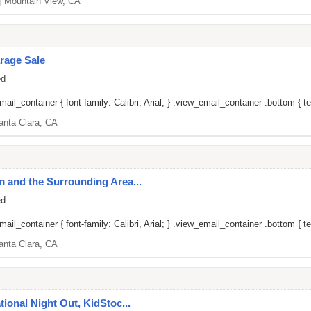
]
Mountain View, CA
rage Sale
ed
il_container { font-family: Calibri, Arial; } .view_email_container .bottom { tex
anta Clara, CA
um and the Surrounding Area...
ed
il_container { font-family: Calibri, Arial; } .view_email_container .bottom { tex
anta Clara, CA
ational Night Out, KidStoc...