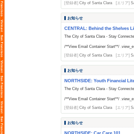
[登録者]
City of Santa Clara
[エリア]
S
お知らせ
CENTRAL: Behind the Shelves Li
The City of Santa Clara - Stay Connect
/**View Email Container Start**/ .view_ema
[登録者]
City of Santa Clara
[エリア]
S
お知らせ
NORTHSIDE: Youth Financial Li
The City of Santa Clara - Stay Connect
/**View Email Container Start**/ .view_ema
[登録者]
City of Santa Clara
[エリア]
S
お知らせ
NORTHSIDE: Car Care 101