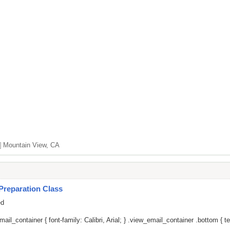
]
Mountain View, CA
Preparation Class
ed
il_container { font-family: Calibri, Arial; } .view_email_container .bottom { tex