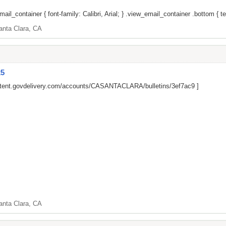
il_container { font-family: Calibri, Arial; } .view_email_container .bottom { tex
anta Clara, CA
25
ontent.govdelivery.com/accounts/CASANTACLARA/bulletins/3ef7ac9
]
anta Clara, CA