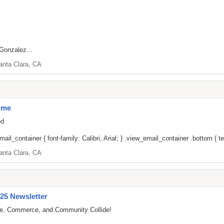
Gonzalez...
anta Clara, CA
ime
ed
il_container { font-family: Calibri, Arial; } .view_email_container .bottom { tex
anta Clara, CA
25 Newsletter
re, Commerce, and Community Collide!