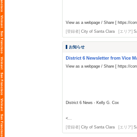
View as a webpage / Share [
https://c
[登録者]
City of Santa Clara
[エリア]
S
お知らせ
District 6 Newsletter from Vice 
View as a webpage / Share [
https://c
District 6 News - Kelly G. Cox
<...
[登録者]
City of Santa Clara
[エリア]
S