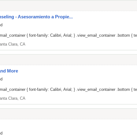
ling - Asesoramiento a Propie...
ed
il_container { font-family: Calibri, Arial; } .view_email_container .bottom { tex
anta Clara, CA
and More
ed
il_container { font-family: Calibri, Arial; } .view_email_container .bottom { tex
anta Clara, CA
ed