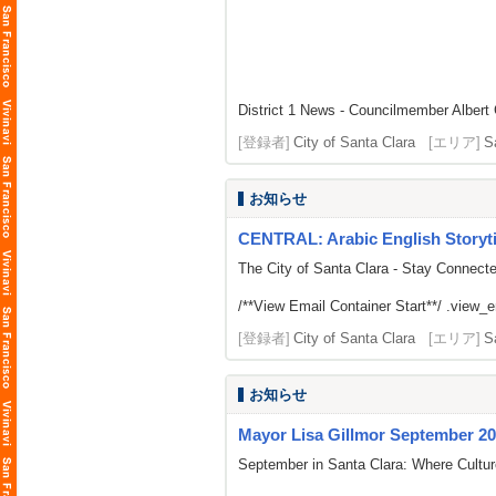
District 1 News - Councilmember Albert 
[登録者]
City of Santa Clara
[エリア]
S
お知らせ
CENTRAL: Arabic English Storyt
The City of Santa Clara - Stay Connect
/**View Email Container Start**/ .view_ema
[登録者]
City of Santa Clara
[エリア]
S
お知らせ
Mayor Lisa Gillmor September 20
September in Santa Clara: Where Cultu