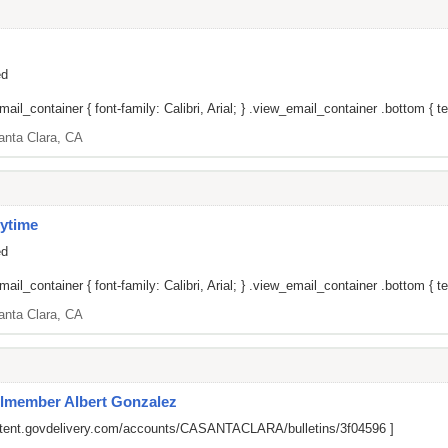
ed
il_container { font-family: Calibri, Arial; } .view_email_container .bottom { tex
anta Clara, CA
ytime
ed
il_container { font-family: Calibri, Arial; } .view_email_container .bottom { tex
anta Clara, CA
cilmember Albert Gonzalez
ontent.govdelivery.com/accounts/CASANTACLARA/bulletins/3f04596
]