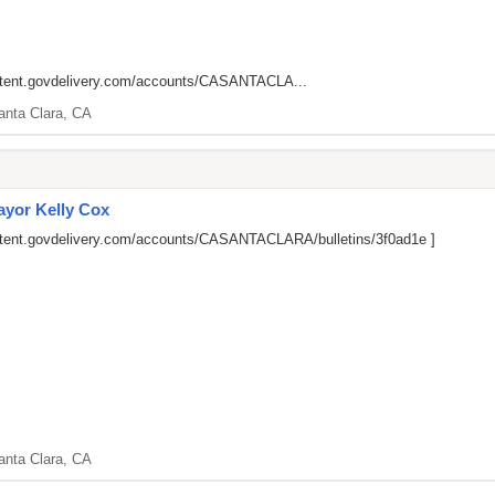
ontent.govdelivery.com/accounts/CASANTACLA...
anta Clara, CA
Mayor Kelly Cox
ontent.govdelivery.com/accounts/CASANTACLARA/bulletins/3f0ad1e
]
anta Clara, CA