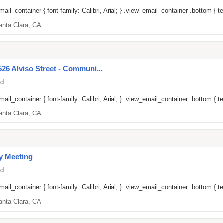
il_container { font-family: Calibri, Arial; } .view_email_container .bottom { tex
anta Clara, CA
526 Alviso Street - Communi...
ed
il_container { font-family: Calibri, Arial; } .view_email_container .bottom { tex
anta Clara, CA
y Meeting
ed
il_container { font-family: Calibri, Arial; } .view_email_container .bottom { tex
anta Clara, CA