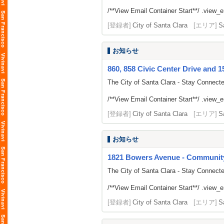
/**View Email Container Start**/ .view_ema
[登録者]
City of Santa Clara
[エリア]
S
お知らせ
860, 858 Civic Center Drive and 1
The City of Santa Clara - Stay Connect
/**View Email Container Start**/ .view_ema
[登録者]
City of Santa Clara
[エリア]
S
お知らせ
1821 Bowers Avenue - Communit
The City of Santa Clara - Stay Connect
/**View Email Container Start**/ .view_ema
[登録者]
City of Santa Clara
[エリア]
S