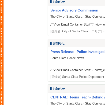
お知らせ
Senior Advisory Commission
The City of Santa Clara - Stay Connect
/**View Email Container Start**/ .view_ema
[登録者]
City of Santa Clara
[エリア]
S
お知らせ
Press Release - Police Investigat
Santa Clara Police News
/**View Email Container Start**/ .view_ema
[登録者]
Santa Clara Police Department
お知らせ
CENTRAL: Teens Teach- Behind 
The City of Santa Clara - Stay Connect