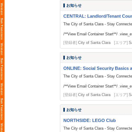
お知らせ
CENTRAL: Landlord/Tenant Counse
The City of Santa Clara - Stay Connect
/**View Email Container Start**/ .view_ema
[登録者]
City of Santa Clara
[エリア]
S
お知らせ
ONLINE: Social Security Basics 
The City of Santa Clara - Stay Connect
/**View Email Container Start**/ .view_ema
[登録者]
City of Santa Clara
[エリア]
S
お知らせ
NORTHSIDE: LEGO Club
The City of Santa Clara - Stay Connect