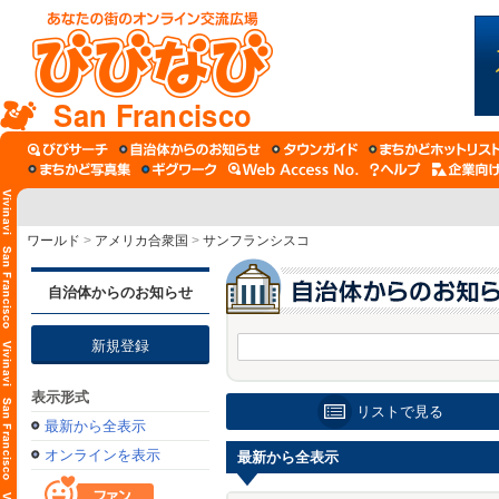
San Francisco
ワールド
>
アメリカ合衆国
>
サンフランシスコ
自治体からのお知らせ
新規登録
表示形式
リストで見る
最新から全表示
オンラインを表示
最新から全表示