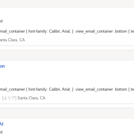
ed
il_container { font-family: Calibri, Arial; } .view_email_container .bottom { tex
anta Clara, CA
ion
il_container { font-family: Calibri, Arial; } .view_email_container .bottom { tex
[エリア]
Santa Clara, CA
AI
ed