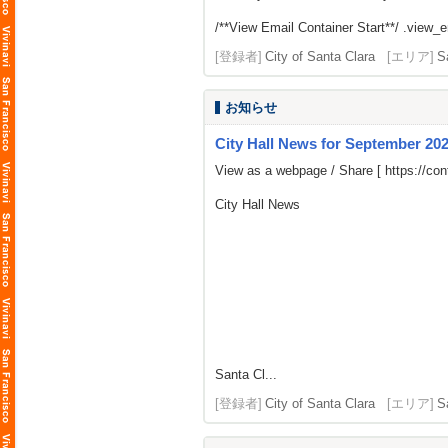
/**View Email Container Start**/ .view_ema
[登録者]
City of Santa Clara
[エリア]
S
お知らせ
City Hall News for September 20
View as a webpage / Share [
https://c
City Hall News
Santa Cl...
[登録者]
City of Santa Clara
[エリア]
S