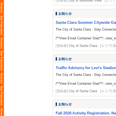
[登録者]
City of Mountain View
[エリア
お知らせ
Santa Clara Summer Citywide Ga
The City of Santa Clara - Stay Connect
/**View Email Container Start**/ .view_ema
[登録者]
City of Santa Clara
[エリア]
S
お知らせ
Traffic Advisory for Levi’s Stadi
The City of Santa Clara - Stay Connect
/**View Email Container Start**/ .view_ema
[登録者]
City of Santa Clara
[エリア]
S
お知らせ
Fall 2026 Activity Registration, N