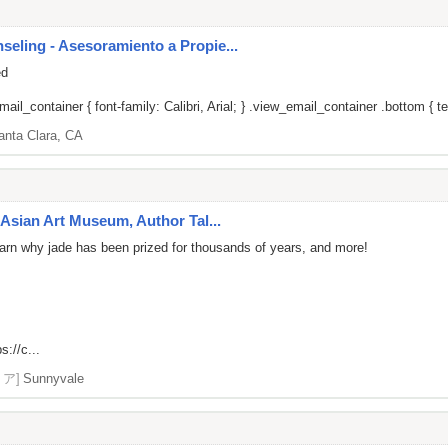
ling - Asesoramiento a Propie...
ed
il_container { font-family: Calibri, Arial; } .view_email_container .bottom { tex
anta Clara, CA
Asian Art Museum, Author Tal...
 learn why jade has been prized for thousands of years, and more!
s://c...
リア]
Sunnyvale