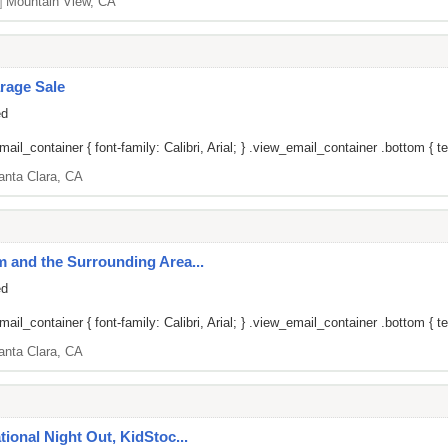
]
Mountain View, CA
rage Sale
ed
il_container { font-family: Calibri, Arial; } .view_email_container .bottom { tex
anta Clara, CA
um and the Surrounding Area...
ed
il_container { font-family: Calibri, Arial; } .view_email_container .bottom { tex
anta Clara, CA
ational Night Out, KidStoc...