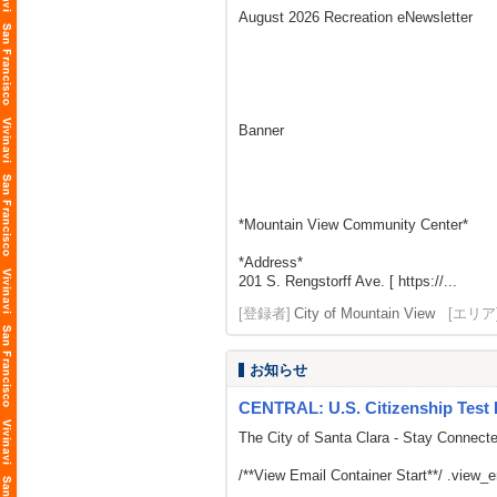
August 2026 Recreation eNewsletter
Banner
*Mountain View Community Center*
*Address*
201 S. Rengstorff Ave. [ https://...
[登録者]
City of Mountain View
[エリア
お知らせ
CENTRAL: U.S. Citizenship Test 
The City of Santa Clara - Stay Connect
/**View Email Container Start**/ .view_ema