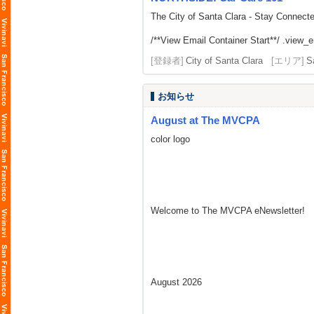
The City of Santa Clara - Stay Connect
/**View Email Container Start**/ .view_ema
[登録者]
City of Santa Clara
[エリア]
S
お知らせ
August at The MVCPA
color logo
Welcome to The MVCPA eNewsletter!
August 2026