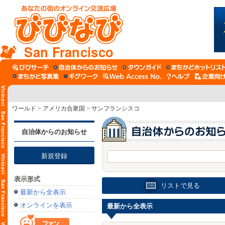
San Francisco
ワールド
>
アメリカ合衆国
>
サンフランシスコ
自治体からのお知らせ
新規登録
表示形式
リストで見る
最新から全表示
オンラインを表示
最新から全表示