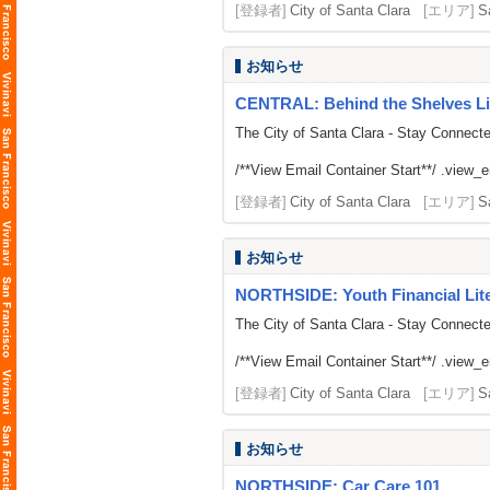
[登録者]
City of Santa Clara
[エリア]
S
お知らせ
CENTRAL: Behind the Shelves Li
The City of Santa Clara - Stay Connect
/**View Email Container Start**/ .view_ema
[登録者]
City of Santa Clara
[エリア]
S
お知らせ
NORTHSIDE: Youth Financial Li
The City of Santa Clara - Stay Connect
/**View Email Container Start**/ .view_ema
[登録者]
City of Santa Clara
[エリア]
S
お知らせ
NORTHSIDE: Car Care 101