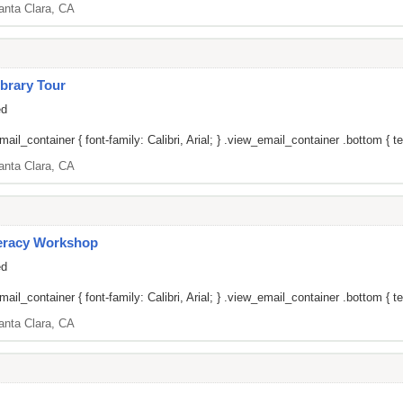
anta Clara, CA
brary Tour
ed
il_container { font-family: Calibri, Arial; } .view_email_container .bottom { tex
anta Clara, CA
teracy Workshop
ed
il_container { font-family: Calibri, Arial; } .view_email_container .bottom { tex
anta Clara, CA