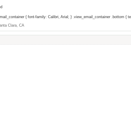
ed
il_container { font-family: Calibri, Arial; } .view_email_container .bottom { tex
anta Clara, CA