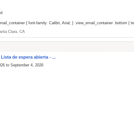
ed
il_container { font-family: Calibri, Arial; } .view_email_container .bottom { tex
anta Clara, CA
ista de espera abierta - ...
026 to September 4, 2026