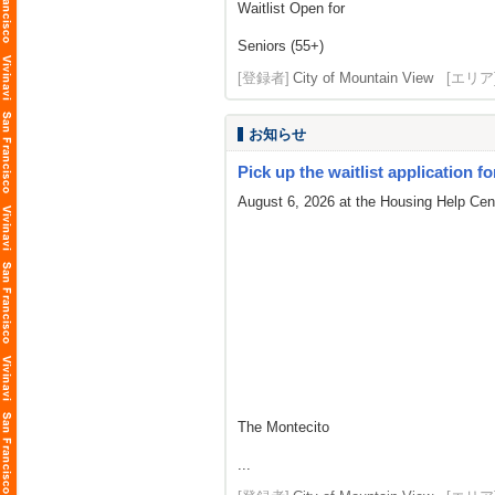
Waitlist Open for
Seniors (55+)
[登録者]
City of Mountain View
[エリア
お知らせ
Pick up the waitlist application fo
August 6, 2026 at the Housing Help Cent
The Montecito
...