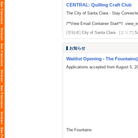
CENTRAL: Quilling Craft Club
The City of Santa Clara - Stay Connect
/**View Email Container Start**/ .view_ema
[登録者]
City of Santa Clara
[エリア]
S
お知らせ
Waitlist Opening - The Fountains| L
Applications accepted from August 5, 2
The Fountains