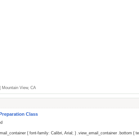
]
Mountain View, CA
Preparation Class
ed
il_container { font-family: Calibri, Arial; } .view_email_container .bottom { tex