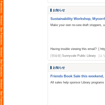
お知らせ
Sustainability Workshop, Mycorrhi
Make your own no-sew draft stoppers, u
Having trouble viewing this email? [ http
[登録者]
Sunnyvale Public Library
[エ
お知らせ
Friends Book Sale this weekend, 
All sales help sponsor Library programs