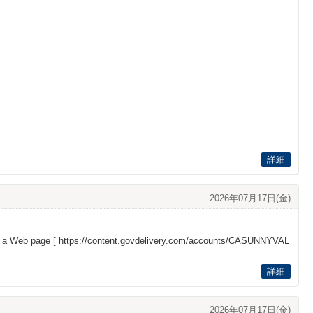
詳細
2026年07月17日(金)
s a Web page [
https://content.govdelivery.com/accounts/CASUNNYVAL
詳細
2026年07月17日(金)