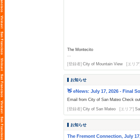
The Montecito
...
[登録者]
City of Mountain View
[エリア
お知らせ
👋 eNews: July 17, 2026 - Final So
Email from City of San Mateo Check out 
[登録者]
City of San Mateo
[エリア]
Sa
お知らせ
The Fremont Connection, July 17,