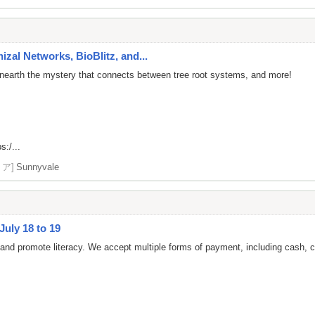
zal Networks, BioBlitz, and...
nearth the mystery that connects between tree root systems, and more!
s:/...
リア]
Sunnyvale
July 18 to 19
 and promote literacy. We accept multiple forms of payment, including cash, c