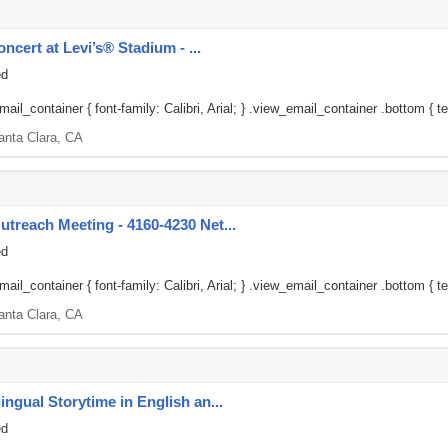
ncert at Levi’s® Stadium - ...
ed
il_container { font-family: Calibri, Arial; } .view_email_container .bottom { tex
anta Clara, CA
reach Meeting - 4160-4230 Net...
ed
il_container { font-family: Calibri, Arial; } .view_email_container .bottom { tex
anta Clara, CA
gual Storytime in English an...
ed