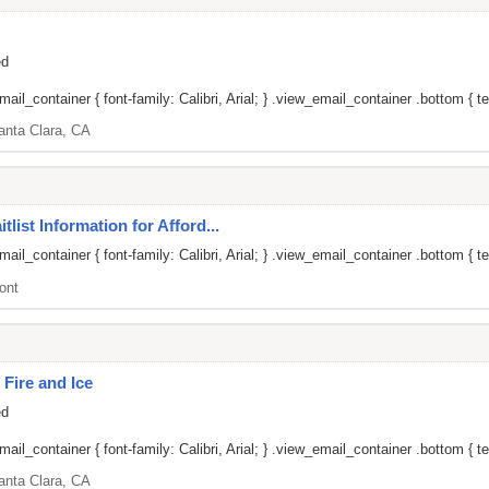
ed
il_container { font-family: Calibri, Arial; } .view_email_container .bottom { tex
anta Clara, CA
list Information for Afford...
il_container { font-family: Calibri, Arial; } .view_email_container .bottom { te
ont
Fire and Ice
ed
il_container { font-family: Calibri, Arial; } .view_email_container .bottom { tex
anta Clara, CA