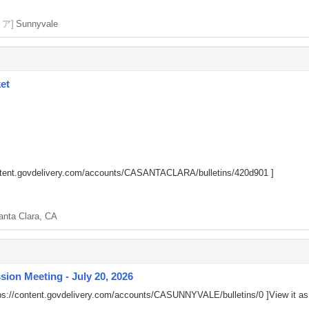
リア]
Sunnyvale
et
ontent.govdelivery.com/accounts/CASANTACLARA/bulletins/420d901
]
anta Clara, CA
ion Meeting - July 20, 2026
ps://content.govdelivery.com/accounts/CASUNNYVALE/bulletins/0
]View it a