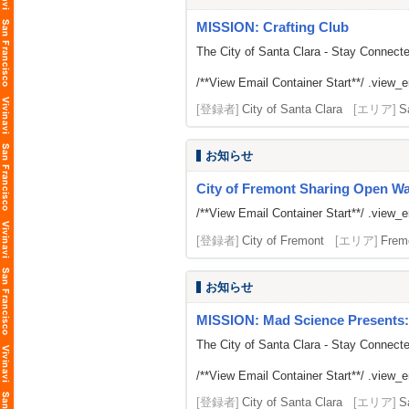
MISSION: Crafting Club
The City of Santa Clara - Stay Connect
/**View Email Container Start**/ .view_ema
[登録者]
City of Santa Clara
[エリア]
S
お知らせ
City of Fremont Sharing Open Wait
/**View Email Container Start**/ .view_ema
[登録者]
City of Fremont
[エリア]
Frem
お知らせ
MISSION: Mad Science Presents: 
The City of Santa Clara - Stay Connect
/**View Email Container Start**/ .view_ema
[登録者]
City of Santa Clara
[エリア]
S