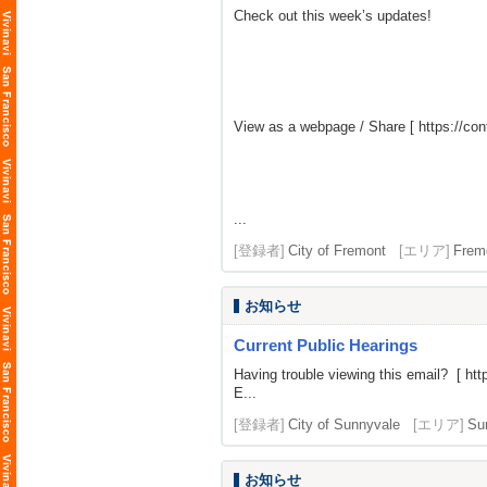
Check out this week’s updates!
View as a webpage / Share [
https://c
...
[登録者]
City of Fremont
[エリア]
Frem
お知らせ
Current Public Hearings
Having trouble viewing this email? [
htt
E...
[登録者]
City of Sunnyvale
[エリア]
Su
お知らせ