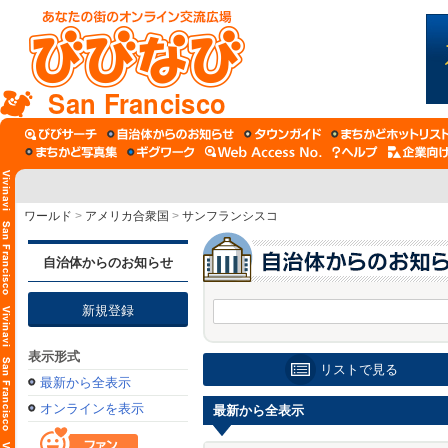
San Francisco
ワールド
>
アメリカ合衆国
>
サンフランシスコ
自治体からのお知らせ
新規登録
表示形式
リストで見る
最新から全表示
オンラインを表示
最新から全表示