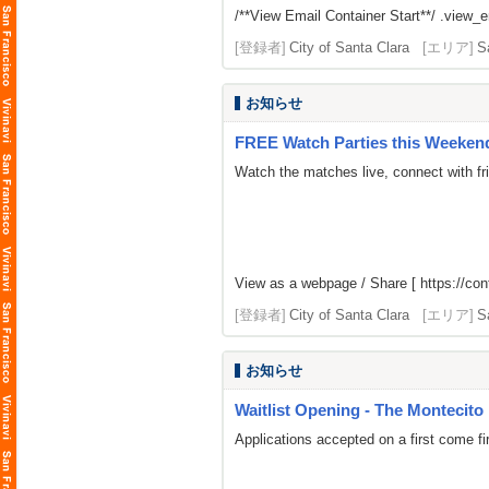
/**View Email Container Start**/ .view_ema
[登録者]
City of Santa Clara
[エリア]
S
お知らせ
FREE Watch Parties this Weeken
Watch the matches live, connect with fr
View as a webpage / Share [
https://co
[登録者]
City of Santa Clara
[エリア]
S
お知らせ
Waitlist Opening - The Montecito | 
Applications accepted on a first come fi