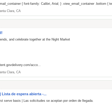
il_container { font-family: Calibri, Arial; } .view_email_container .bottom { tex
anta Clara, CA
d!
iends, and celebrate together at the Night Market
ntent.govdelivery.com/acco...
anta Clara, CA
Lista de espera abierta -...
rst serve basis | Las solicitudes se aceptan por orden de llegada.