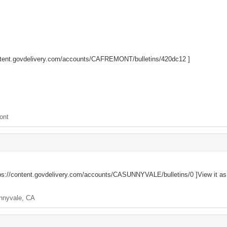
ontent.govdelivery.com/accounts/CAFREMONT/bulletins/420dc12
]
ont
ps://content.govdelivery.com/accounts/CASUNNYVALE/bulletins/0
]View it a
nnyvale, CA