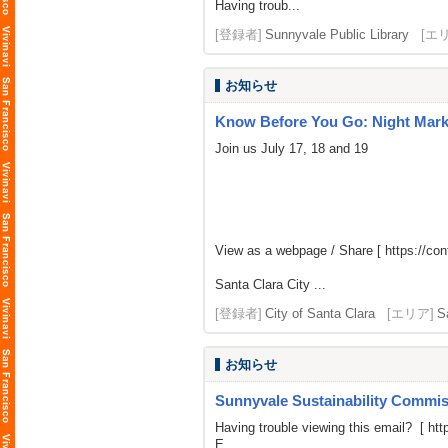
Having troub...
[登録者]
Sunnyvale Public Library
[エ
お知らせ
Know Before You Go: Night Mark
Join us July 17, 18 and 19
View as a webpage / Share [
https://c
Santa Clara City ...
[登録者]
City of Santa Clara
[エリア]
S
お知らせ
Sunnyvale Sustainability Commiss
Having trouble viewing this email? [
htt
E...