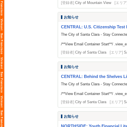
[登録者]
City of Mountain View
[エリア
お知らせ
CENTRAL: U.S. Citizenship Test 
The City of Santa Clara - Stay Connect
/**View Email Container Start**/ .view_ema
[登録者]
City of Santa Clara
[エリア]
S
お知らせ
CENTRAL: Behind the Shelves Li
The City of Santa Clara - Stay Connect
/**View Email Container Start**/ .view_ema
[登録者]
City of Santa Clara
[エリア]
S
お知らせ
NORTHSIDE: Youth Financial Li