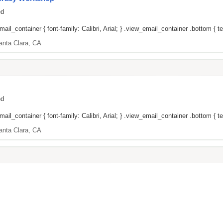
ed
il_container { font-family: Calibri, Arial; } .view_email_container .bottom { tex
anta Clara, CA
ed
il_container { font-family: Calibri, Arial; } .view_email_container .bottom { tex
anta Clara, CA