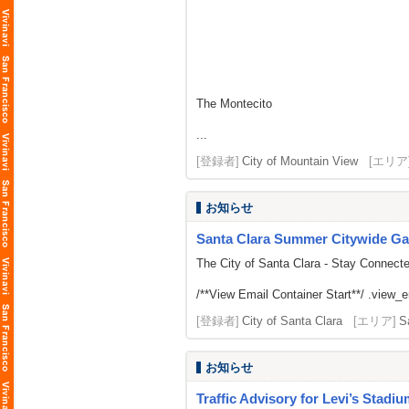
The Montecito
...
[登録者]
City of Mountain View
[エリア
お知らせ
Santa Clara Summer Citywide Ga
The City of Santa Clara - Stay Connect
/**View Email Container Start**/ .view_ema
[登録者]
City of Santa Clara
[エリア]
S
お知らせ
Traffic Advisory for Levi’s Stadi