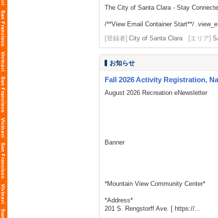
The City of Santa Clara - Stay Connect
/**View Email Container Start**/ .view_ema
[登録者]
City of Santa Clara
[エリア]
S
お知らせ
Fall 2026 Activity Registration, N
August 2026 Recreation eNewsletter
Banner
*Mountain View Community Center*
*Address*
201 S. Rengstorff Ave. [ https://...