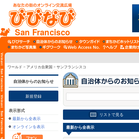
San Francisco
ワールド
>
アメリカ合衆国
>
サンフランシスコ
自治体からのお知らせ
新規登録
表示形式
リストで見る
最新から全表示
オンラインを表示
最新から全表示