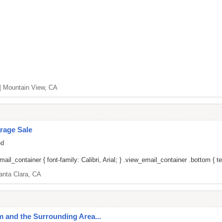
]
Mountain View, CA
rage Sale
ed
il_container { font-family: Calibri, Arial; } .view_email_container .bottom { tex
anta Clara, CA
um and the Surrounding Area...