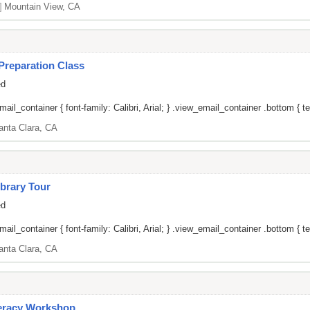
]
Mountain View, CA
Preparation Class
ed
il_container { font-family: Calibri, Arial; } .view_email_container .bottom { tex
anta Clara, CA
brary Tour
ed
il_container { font-family: Calibri, Arial; } .view_email_container .bottom { tex
anta Clara, CA
teracy Workshop