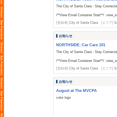
The City of Santa Clara - Stay Connect
/**View Email Container Start**/ .view_ema
[登録者]
City of Santa Clara
[エリア]
S
お知らせ
NORTHSIDE: Car Care 101
The City of Santa Clara - Stay Connect
/**View Email Container Start**/ .view_ema
[登録者]
City of Santa Clara
[エリア]
S
お知らせ
August at The MVCPA
color logo