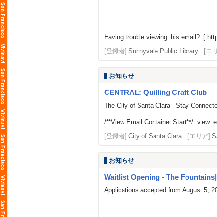
Having trouble viewing this email? [ http
[登録者]
Sunnyvale Public Library
[エ
お知らせ
CENTRAL: Quilling Craft Club
The City of Santa Clara - Stay Connect
/**View Email Container Start**/ .view_ema
[登録者]
City of Santa Clara
[エリア]
S
お知らせ
Waitlist Opening - The Fountains| L
Applications accepted from August 5, 2