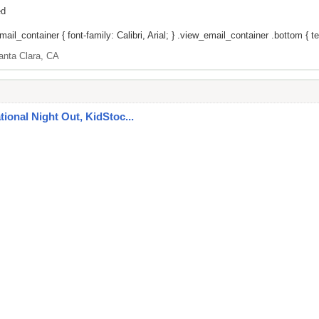
ed
il_container { font-family: Calibri, Arial; } .view_email_container .bottom { tex
anta Clara, CA
ational Night Out, KidStoc...