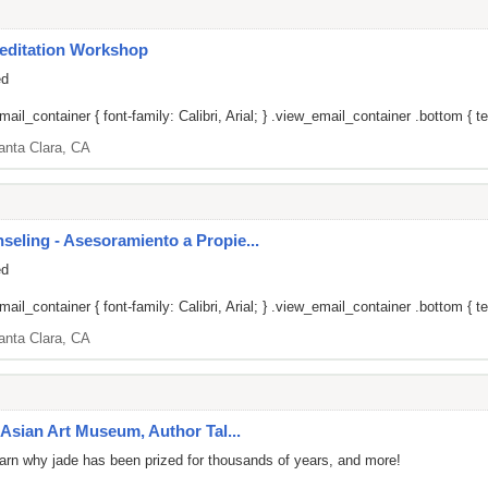
editation Workshop
ed
il_container { font-family: Calibri, Arial; } .view_email_container .bottom { tex
anta Clara, CA
ling - Asesoramiento a Propie...
ed
il_container { font-family: Calibri, Arial; } .view_email_container .bottom { tex
anta Clara, CA
Asian Art Museum, Author Tal...
 learn why jade has been prized for thousands of years, and more!