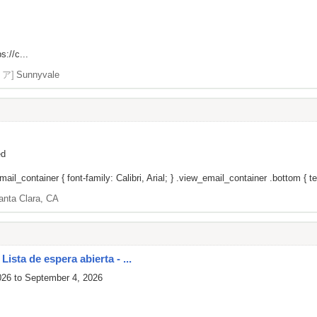
s://c...
リア]
Sunnyvale
ed
il_container { font-family: Calibri, Arial; } .view_email_container .bottom { tex
anta Clara, CA
ista de espera abierta - ...
026 to September 4, 2026