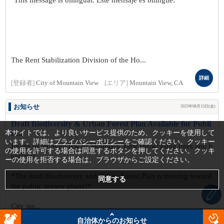
"This message is bilingual. Este mensaje es bilingüe."
The Rent Stabilization Division of the Ho...
詳細
[登録者]
City of Mountain View
[エリア]
Mountain View, CA
お知らせ
2025年08月15日(金)
Draft Biodiversity & Urban Forest Plan Available for Publi
本サイトでは、より良いサービス提供のため、クッキーを使用して
c ...
います。詳細は
プライバシーポリシー
をご確認ください。クッキー
Image of an overview of Mountain View showcasing trees and b
の使用を許可する場合は同意するボタンを押してください。クッキ
uildings
ーの使用を拒否する場合は、ブラウザからご設定ください。
*The draft Biodiversity and Urban Forest Plan is moving toward
the public review phase!*
City sta...
自治体からのお知らせ
詳細