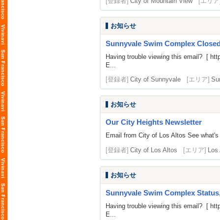
[登録者]
City of Mountain View
[エリア
お知らせ
Sunnyvale Swim Complex Closed
Having trouble viewing this email? [
htt
E...
[登録者]
City of Sunnyvale
[エリア]
Su
お知らせ
Our City Heights Newsletter
Email from City of Los Altos See what's
[登録者]
City of Los Altos
[エリア]
Los 
お知らせ
Sunnyvale Swim Complex Status,
Having trouble viewing this email? [
htt
E...