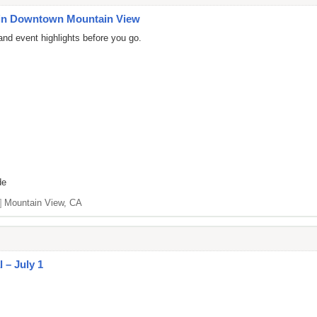
e in Downtown Mountain View
 and event highlights before you go.
de
]
Mountain View, CA
 – July 1