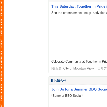
This Saturday: Together in Prid
See the entertainment lineup, activities
Celebrate Community at Together in Pri
[登録者]
City of Mountain View
[エリア
お知らせ
Join Us for a Summer BBQ Social
*Summer BBQ Social*