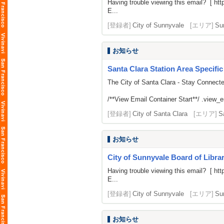
Having trouble viewing this email? [
htt
E...
[登録者]
City of Sunnyvale
[エリア]
Su
お知らせ
Santa Clara Station Area Specific
The City of Santa Clara - Stay Connect
/**View Email Container Start**/ .view_ema
[登録者]
City of Santa Clara
[エリア]
S
お知らせ
City of Sunnyvale Board of Librar
Having trouble viewing this email? [
htt
E...
[登録者]
City of Sunnyvale
[エリア]
Su
お知らせ