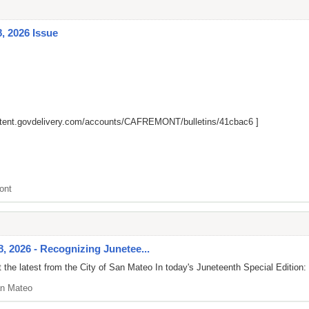
, 2026 Issue
ontent.govdelivery.com/accounts/CAFREMONT/bulletins/41cbac6
]
ont
, 2026 - Recognizing Junetee...
 the latest from the City of San Mateo In today's Juneteenth Special Editi
n Mateo