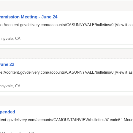
mission Meeting - June 24
ps://content.govdelivery.com/accounts/CASUNNYVALE/bulletins/0
]View it a
nnyvale, CA
June 22
ps://content.govdelivery.com/accounts/CASUNNYVALE/bulletins/0
]View it a
nnyvale, CA
spended
ontent.govdelivery.com/accounts/CAMOUNTAINVIEW/bulletins/41cadc6
] Mount