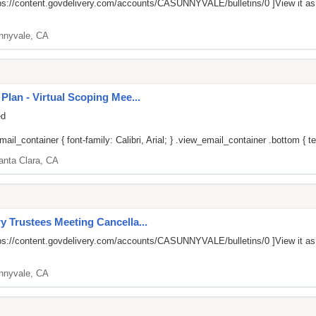
ps://content.govdelivery.com/accounts/CASUNNYVALE/bulletins/0
]View it a
nnyvale, CA
 Plan - Virtual Scoping Mee...
ed
il_container { font-family: Calibri, Arial; } .view_email_container .bottom { tex
anta Clara, CA
y Trustees Meeting Cancella...
ps://content.govdelivery.com/accounts/CASUNNYVALE/bulletins/0
]View it a
nnyvale, CA