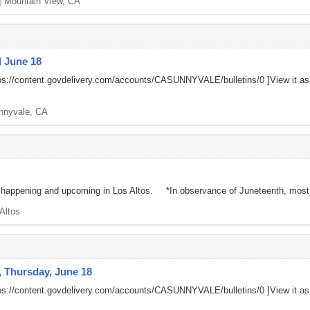
]
Mountain View, CA
 June 18
ps://content.govdelivery.com/accounts/CASUNNYVALE/bulletins/0
]View it a
nnyvale, CA
 happening and upcoming in Los Altos. *In observance of Juneteenth, most city
Altos
 Thursday, June 18
ps://content.govdelivery.com/accounts/CASUNNYVALE/bulletins/0
]View it a