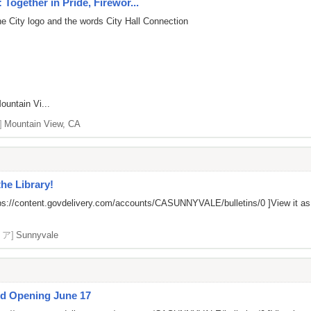
 Together in Pride, Firewor...
he City logo and the words City Hall Connection
ountain Vi...
]
Mountain View, CA
the Library!
ps://content.govdelivery.com/accounts/CASUNNYVALE/bulletins/0
]View it a
リア]
Sunnyvale
d Opening June 17