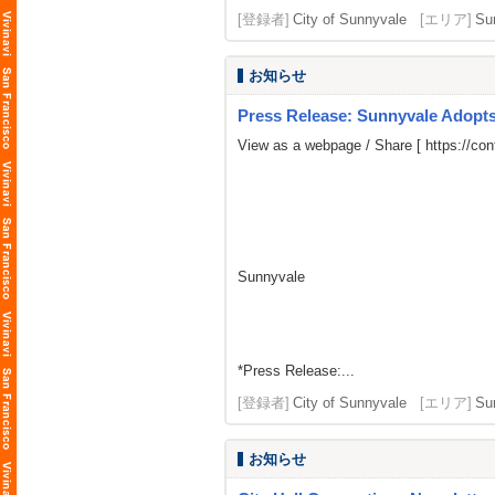
[登録者]
City of Sunnyvale
[エリア]
Su
お知らせ
Press Release: Sunnyvale Adopts
View as a webpage / Share [
https://c
Sunnyvale
*Press Release:...
[登録者]
City of Sunnyvale
[エリア]
Su
お知らせ