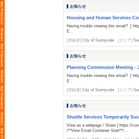
お知らせ
Housing and Human Services Com
Having trouble viewing this email? [
htt
E...
[登録者]
City of Sunnyvale
[エリア]
Su
お知らせ
Planning Commission Meeting - 
Having trouble viewing this email? [
htt
E...
[登録者]
City of Sunnyvale
[エリア]
Su
お知らせ
Shuttle Services Temporarily Su
View as a webpage / Share [
https://c
/**View Email Container Start**/ ...