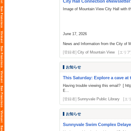
City Hall Connection eNewsletter:
Image of Mountain View City Hall with t
June 17, 2026
News and Information from the City of M
[登録者]
City of Mountain View
[エリア
お知らせ
This Saturday: Explore a cave at 
Having trouble viewing this email? [
htt
E...
[登録者]
Sunnyvale Public Library
[エ
お知らせ
Sunnyvale Swim Complex Delaye