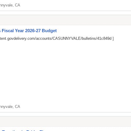
nnyvale, CA
 Fiscal Year 2026-27 Budget
ontent.govdelivery.com/accounts/CASUNNYVALE/bulletins/41c849d
]
nnyvale, CA