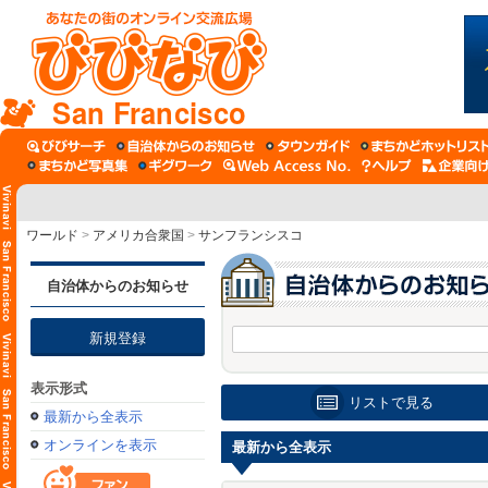
San Francisco
ワールド
>
アメリカ合衆国
>
サンフランシスコ
自治体からのお知らせ
新規登録
表示形式
リストで見る
最新から全表示
オンラインを表示
最新から全表示