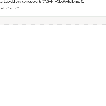
ntent.govdelivery.com/accounts/CASANTACLARA/bulletins/41...
anta Clara, CA