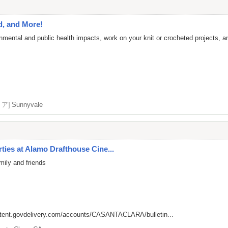
d, and More!
nmental and public health impacts, work on your knit or crocheted projects, 
リア]
Sunnyvale
ies at Alamo Drafthouse Cine...
mily and friends
ntent.govdelivery.com/accounts/CASANTACLARA/bulletin...