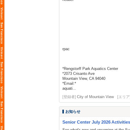
rpac
*Rengstorff Park Aquatics Center
*2073 Crisanto Ave
Mountain View, CA 94040
*Email:*
aquati...
[登録者]
City of Mountain View
[エリア
お知らせ
Senior Center July 2026 Activitie
See what's new and upcoming at the Su