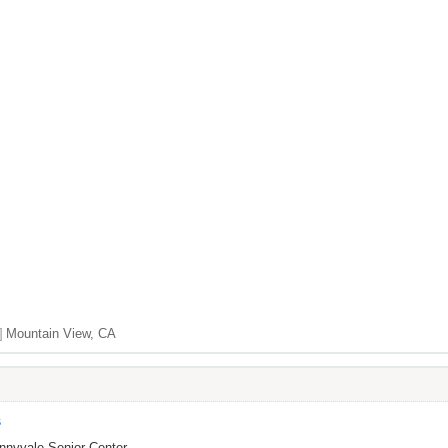
]
Mountain View, CA
s
nnyvale Senior Center