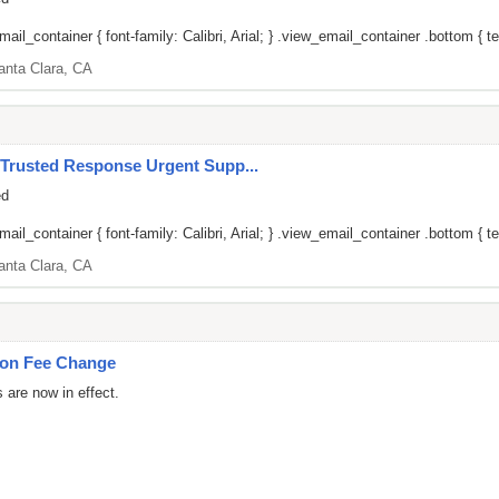
il_container { font-family: Calibri, Arial; } .view_email_container .bottom { tex
anta Clara, CA
 Trusted Response Urgent Supp...
ed
il_container { font-family: Calibri, Arial; } .view_email_container .bottom { tex
anta Clara, CA
tion Fee Change
 are now in effect.