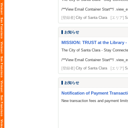
/**View Email Container Start**/ .view_ema
[登録者]
City of Santa Clara
[エリア]
S
お知らせ
MISSION: TRUST at the Library -
The City of Santa Clara - Stay Connect
/**View Email Container Start**/ .view_ema
[登録者]
City of Santa Clara
[エリア]
S
お知らせ
Notification of Payment Transac
New transaction fees and payment limits