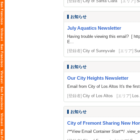
[登録者]
City of Santa Clara
[エリア]
S
お知らせ
July Aquatics Newsletter
Having trouble viewing this email? [
htt
E...
[登録者]
City of Sunnyvale
[エリア]
Su
お知らせ
Our City Heights Newsletter
Email from City of Los Altos It's the f
[登録者]
City of Los Altos
[エリア]
Los 
お知らせ
City of Fremont Sharing New H
/**View Email Container Start**/ .view_ema