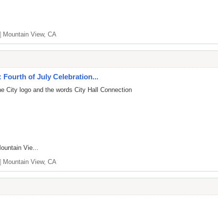
]
Mountain View, CA
 Fourth of July Celebration...
he City logo and the words City Hall Connection
ountain Vie...
]
Mountain View, CA