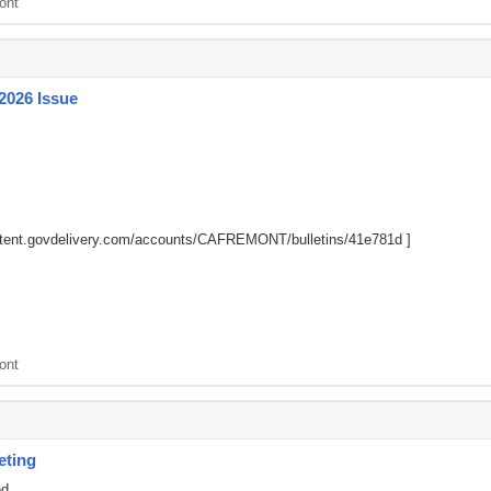
ont
2026 Issue
ontent.govdelivery.com/accounts/CAFREMONT/bulletins/41e781d
]
ont
eting
ed