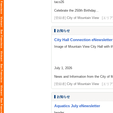
taco26
Celebrate the 250th Birthday...
[登録者]
City of Mountain View
[エリア
お知らせ
City Hall Connection eNewsletter:
Image of Mountain View City Hall with t
July 1, 2026
News and Information from the City of M
[登録者]
City of Mountain View
[エリア
お知らせ
Aquatics July eNewsletter
header