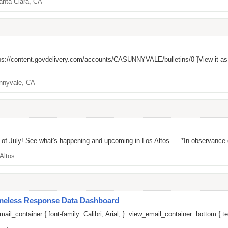
anta Clara, CA
ps://content.govdelivery.com/accounts/CASUNNYVALE/bulletins/0
]View it a
nnyvale, CA
irst of July! See what's happening and upcoming in Los Altos. *In observance 
Altos
omeless Response Data Dashboard
il_container { font-family: Calibri, Arial; } .view_email_container .bottom { te