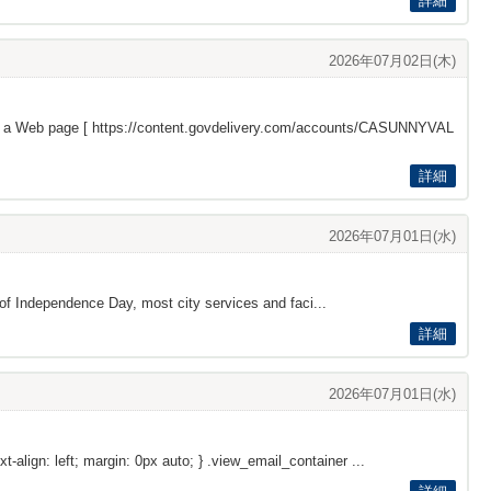
詳細
2026年07月02日(木)
s a Web page [
https://content.govdelivery.com/accounts/CASUNNYVAL
詳細
2026年07月01日(水)
of Independence Day, most city services and faci...
詳細
2026年07月01日(水)
xt-align: left; margin: 0px auto; } .view_email_container ...