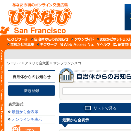
San Francisco
ワールド
>
アメリカ合衆国
>
サンフランシスコ
自治体からのお知らせ
新規登録
表示形式
リストで見る
最新から全表示
オンラインを表示
最新から全表示