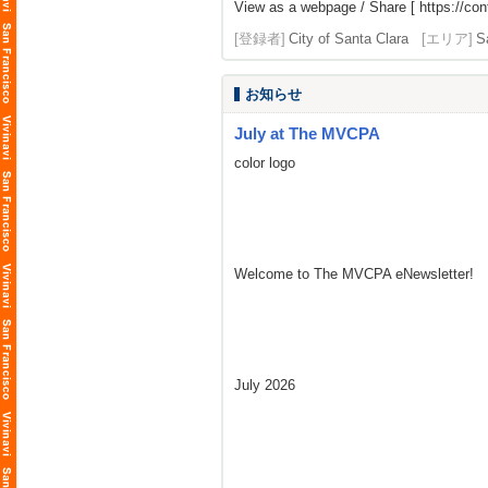
View as a webpage / Share [
https://co
[登録者]
City of Santa Clara
[エリア]
S
お知らせ
July at The MVCPA
color logo
Welcome to The MVCPA eNewsletter!
July 2026