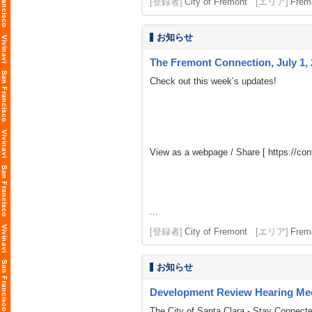
[登録者]
City of Fremont
[エリア]
Frem
お知らせ
The Fremont Connection, July 1, 
Check out this week’s updates!
View as a webpage / Share [
https://c
...
[登録者]
City of Fremont
[エリア]
Frem
お知らせ
Development Review Hearing Me
The City of Santa Clara - Stay Connect