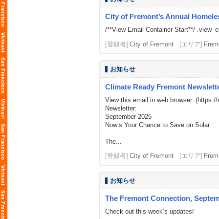
City of Fremont’s Annual Homeles
/**View Email Container Start**/ .view_ema
[登録者]
City of Fremont
[エリア]
Frem
お知らせ
Climate Ready Fremont Newslette
View this email in web browser. (
https:/
Newsletter:
September 2025
Now’s Your Chance to Save on Solar
The...
[登録者]
City of Fremont
[エリア]
Frem
お知らせ
The Fremont Connection, Septemb
Check out this week’s updates!