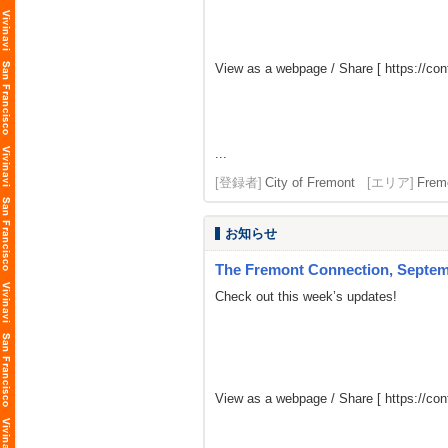
View as a webpage / Share [
https://co
...
[登録者]
City of Fremont
[エリア]
Frem
お知らせ
The Fremont Connection, Septemb
Check out this week’s updates!
View as a webpage / Share [
https://co