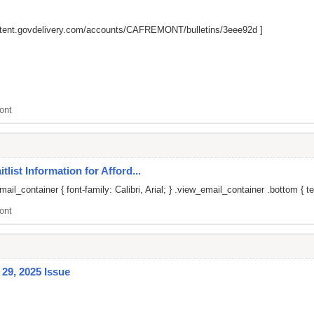
ontent.govdelivery.com/accounts/CAFREMONT/bulletins/3eee92d
]
ont
list Information for Afford...
il_container { font-family: Calibri, Arial; } .view_email_container .bottom { te
ont
29, 2025 Issue