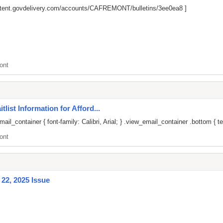
ontent.govdelivery.com/accounts/CAFREMONT/bulletins/3ee0ea8
]
ont
list Information for Afford...
il_container { font-family: Calibri, Arial; } .view_email_container .bottom { te
ont
22, 2025 Issue