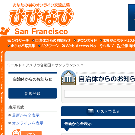
San Francisco
ワールド
>
アメリカ合衆国
>
サンフランシスコ
自治体からのお知らせ
新規登録
表示形式
リストで見る
最新から全表示
オンラインを表示
最新から全表示