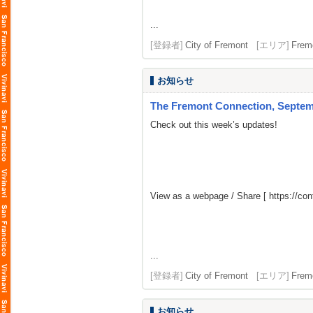
...
[登録者]
City of Fremont
[エリア]
Frem
お知らせ
The Fremont Connection, Septemb
Check out this week’s updates!
View as a webpage / Share [
https://co
...
[登録者]
City of Fremont
[エリア]
Frem
お知らせ