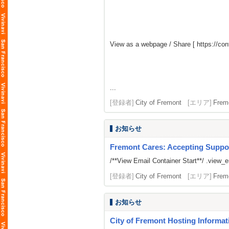
View as a webpage / Share [
https://co
...
[登録者]
City of Fremont
[エリア]
Frem
お知らせ
Fremont Cares: Accepting Suppo
/**View Email Container Start**/ .view_ema
[登録者]
City of Fremont
[エリア]
Frem
お知らせ
City of Fremont Hosting Informat