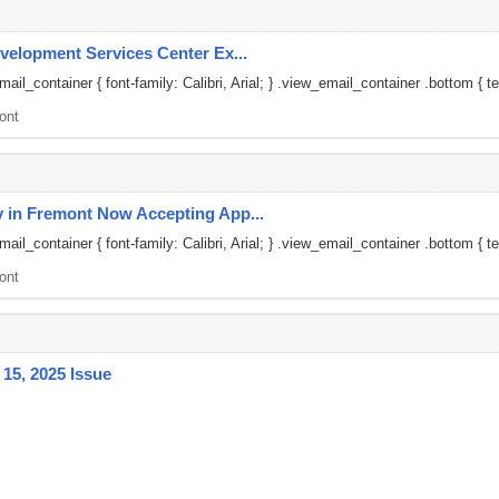
velopment Services Center Ex...
il_container { font-family: Calibri, Arial; } .view_email_container .bottom { te
ont
 in Fremont Now Accepting App...
il_container { font-family: Calibri, Arial; } .view_email_container .bottom { te
ont
15, 2025 Issue