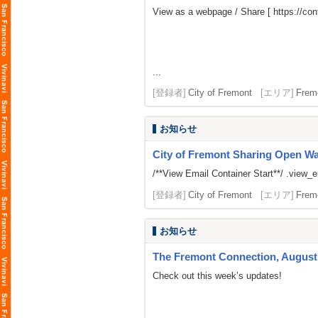
View as a webpage / Share [
https://c
...
[登録者]
City of Fremont
[エリア]
Frem
お知らせ
City of Fremont Sharing Open Wait
/**View Email Container Start**/ .view_ema
[登録者]
City of Fremont
[エリア]
Frem
お知らせ
The Fremont Connection, August 
Check out this week’s updates!