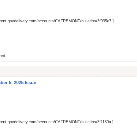
ntent.govdelivery.com/accounts/CAFREMONT/bulletins/3f035e7
]
ont
er 5, 2025 Issue
ntent.govdelivery.com/accounts/CAFREMONT/bulletins/3f1189a
]