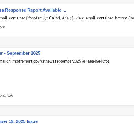
s Response Report Available ...
il_container { font-family: Calibri, Arial; } .view_email_container .bottom { te
ont
r - September 2025
/mailchi.mp/fremont.gov/crfnewsseptember2025?e=aea49e48fb)
ont, CA
er 19, 2025 Issue