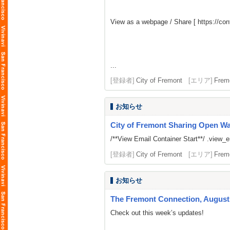
View as a webpage / Share [
https://c
...
[登録者]
City of Fremont
[エリア]
Frem
お知らせ
City of Fremont Sharing Open Wait
/**View Email Container Start**/ .view_ema
[登録者]
City of Fremont
[エリア]
Frem
お知らせ
The Fremont Connection, August 
Check out this week’s updates!