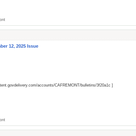
ont
er 12, 2025 Issue
ntent.govdelivery.com/accounts/CAFREMONT/bulletins/3f20a1c
]
ont