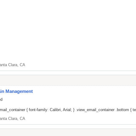
anta Clara, CA
Pain Management
ed
il_container { font-family: Calibri, Arial; } .view_email_container .bottom { tex
anta Clara, CA