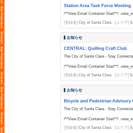
Station Area Task Force Meeting
/**View Email Container Start**/ .view_ema
[登録者]
City of Santa Clara
[エリア]
S
お知らせ
CENTRAL: Quilling Craft Club
The City of Santa Clara - Stay Connect
/**View Email Container Start**/ .view_ema
[登録者]
City of Santa Clara
[エリア]
S
お知らせ
Bicycle and Pedestrian Advisor
The City of Santa Clara - Stay Connect
/**View Email Container Start**/ .view_ema
[登録者]
City of Santa Clara
[エリア]
S