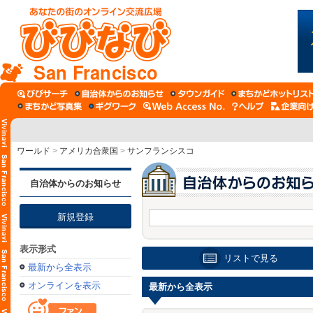
San Francisco
ワールド
>
アメリカ合衆国
>
サンフランシスコ
自治体からのお知らせ
新規登録
表示形式
リストで見る
最新から全表示
オンラインを表示
最新から全表示