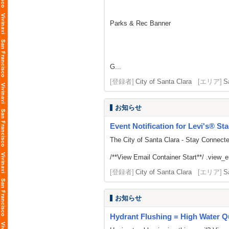
Parks & Rec Banner
G...
[登録者]
City of Santa Clara
[エリア]
S
お知らせ
Event Notification for Levi's® St
The City of Santa Clara - Stay Connect
/**View Email Container Start**/ .view_ema
[登録者]
City of Santa Clara
[エリア]
S
お知らせ
Hydrant Flushing = High Water Qu