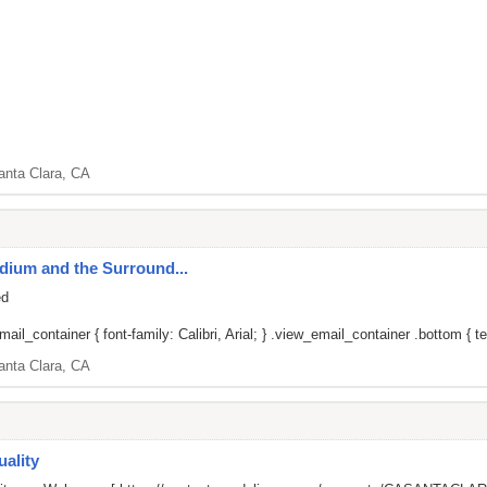
anta Clara, CA
adium and the Surround...
ed
il_container { font-family: Calibri, Arial; } .view_email_container .bottom { tex
anta Clara, CA
ality