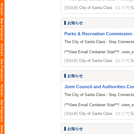
[登録者]
City of Santa Clara
[エリア]
S
お知らせ
Parks & Recreation Commission -
The City of Santa Clara - Stay Connect
/**View Email Container Start**/ .view_ema
[登録者]
City of Santa Clara
[エリア]
S
お知らせ
Joint Council and Authorities Con
The City of Santa Clara - Stay Connect
/**View Email Container Start**/ .view_ema
[登録者]
City of Santa Clara
[エリア]
S
お知らせ