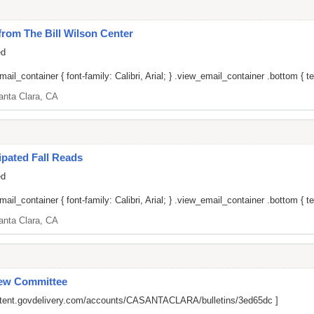
om The Bill Wilson Center
ed
il_container { font-family: Calibri, Arial; } .view_email_container .bottom { tex
anta Clara, CA
pated Fall Reads
ed
il_container { font-family: Calibri, Arial; } .view_email_container .bottom { tex
anta Clara, CA
iew Committee
ontent.govdelivery.com/accounts/CASANTACLARA/bulletins/3ed65dc
]