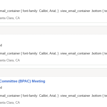
il_container { font-family: Calibri, Arial; } .view_email_container .bottom { te
anta Clara, CA
ed
il_container { font-family: Calibri, Arial; } .view_email_container .bottom { tex
anta Clara, CA
y Committee (BPAC) Meeting
ed
il_container { font-family: Calibri, Arial; } .view_email_container .bottom { tex
anta Clara, CA