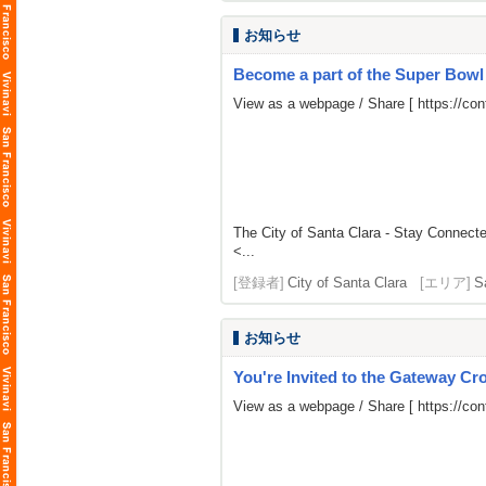
お知らせ
Become a part of the Super Bow
View as a webpage / Share [
https://c
The City of Santa Clara - Stay Connect
<...
[登録者]
City of Santa Clara
[エリア]
S
お知らせ
You're Invited to the Gateway Cro
View as a webpage / Share [
https://co