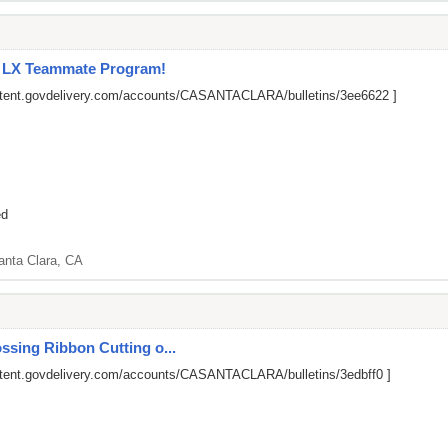
l LX Teammate Program!
ontent.govdelivery.com/accounts/CASANTACLARA/bulletins/3ee6622
]
ed
anta Clara, CA
ssing Ribbon Cutting o...
ntent.govdelivery.com/accounts/CASANTACLARA/bulletins/3edbff0
]