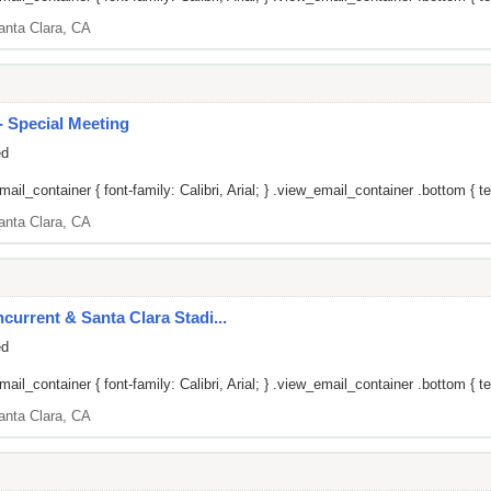
anta Clara, CA
 Special Meeting
ed
il_container { font-family: Calibri, Arial; } .view_email_container .bottom { tex
anta Clara, CA
current & Santa Clara Stadi...
ed
il_container { font-family: Calibri, Arial; } .view_email_container .bottom { tex
anta Clara, CA