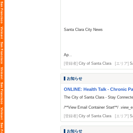
Santa Clara City News
Ap...
[登録者]
City of Santa Clara
[エリア]
S
お知らせ
ONLINE: Health Talk - Chronic 
The City of Santa Clara - Stay Connect
/**View Email Container Start**/ .view_ema
[登録者]
City of Santa Clara
[エリア]
S
お知らせ