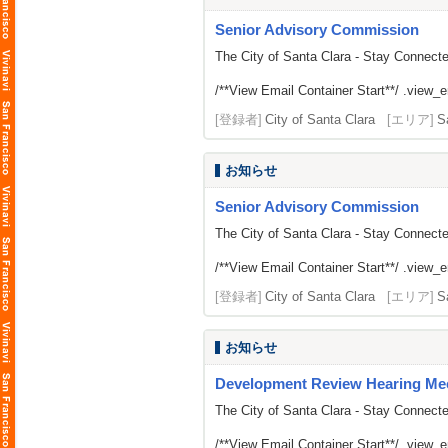
Senior Advisory Commission
The City of Santa Clara - Stay Connect
/**View Email Container Start**/ .view_ema
[登録者]
City of Santa Clara
[エリア]
S
お知らせ
Senior Advisory Commission
The City of Santa Clara - Stay Connect
/**View Email Container Start**/ .view_ema
[登録者]
City of Santa Clara
[エリア]
S
お知らせ
Development Review Hearing Me
The City of Santa Clara - Stay Connect
/**View Email Container Start**/ .view_ema