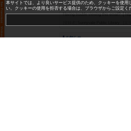
本サイトでは、より良いサービス提供のため、クッキーを使用
い。クッキーの使用を拒否する場合は、ブラウザからご設定く
Having trouble viewing this email? [
htt
[登録者]
Sunnyvale Public Library
[エ
お知らせ
PRESS RELEASE: Sunnyvale Rece
View as a webpage / Share [
https://co
Sunnyvale
*Press Release:...
[登録者]
City of Sunnyvale
[エリア]
Su