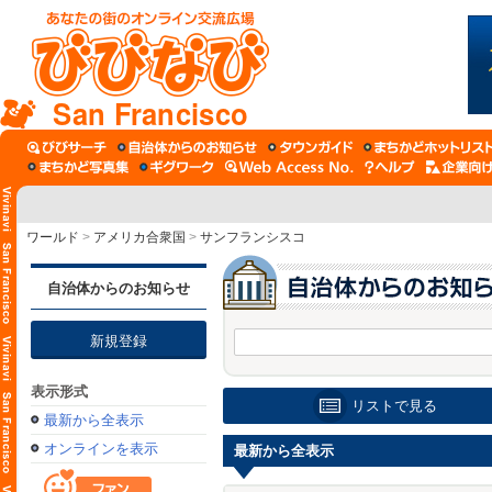
San Francisco
ワールド
>
アメリカ合衆国
>
サンフランシスコ
自治体からのお知らせ
新規登録
表示形式
リストで見る
最新から全表示
オンラインを表示
最新から全表示