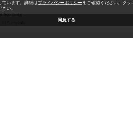
しています。詳細は
プライバシーポリシー
をご確認ください。クッ
ださい。
ps://content.g...
リア]
Sunnyvale
ives Coveted State Prohousing D...
ntent.govdelivery.com/accounts/CASUNNYVALE/bulletins/3ee0f9d
]
nnyvale, CA