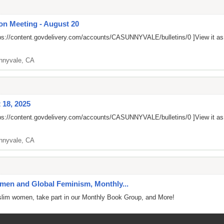
on Meeting - August 20
ps://content.govdelivery.com/accounts/CASUNNYVALE/bulletins/0
]View it a
nnyvale, CA
 18, 2025
ps://content.govdelivery.com/accounts/CASUNNYVALE/bulletins/0
]View it a
nnyvale, CA
en and Global Feminism, Monthly...
uslim women, take part in our Monthly Book Group, and More!