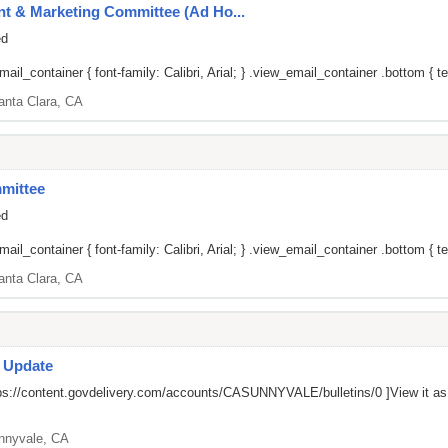
t & Marketing Committee (Ad Ho...
ed
il_container { font-family: Calibri, Arial; } .view_email_container .bottom { tex
anta Clara, CA
mittee
ed
il_container { font-family: Calibri, Arial; } .view_email_container .bottom { tex
anta Clara, CA
s Update
ps://content.govdelivery.com/accounts/CASUNNYVALE/bulletins/0
]View it a
nnyvale, CA