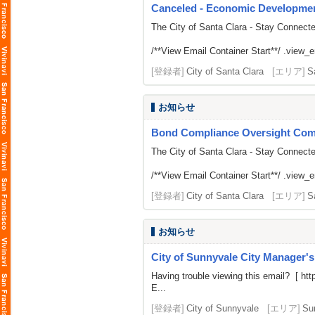
Canceled - Economic Developmen
The City of Santa Clara - Stay Connect
/**View Email Container Start**/ .view_ema
[登録者]
City of Santa Clara
[エリア]
S
お知らせ
Bond Compliance Oversight Com
The City of Santa Clara - Stay Connect
/**View Email Container Start**/ .view_ema
[登録者]
City of Santa Clara
[エリア]
S
お知らせ
City of Sunnyvale City Manager'
Having trouble viewing this email? [
htt
E...
[登録者]
City of Sunnyvale
[エリア]
Su