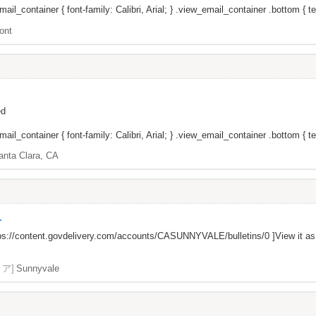
il_container { font-family: Calibri, Arial; } .view_email_container .bottom { te
ont
ed
il_container { font-family: Calibri, Arial; } .view_email_container .bottom { tex
anta Clara, CA
L
ps://content.govdelivery.com/accounts/CASUNNYVALE/bulletins/0
]View it a
リア]
Sunnyvale