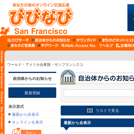
San Francisco
ワールド
>
アメリカ合衆国
>
サンフランシスコ
自治体からのお知らせ
新規登録
表示形式
リストで見る
最新から全表示
オンラインを表示
最新から全表示