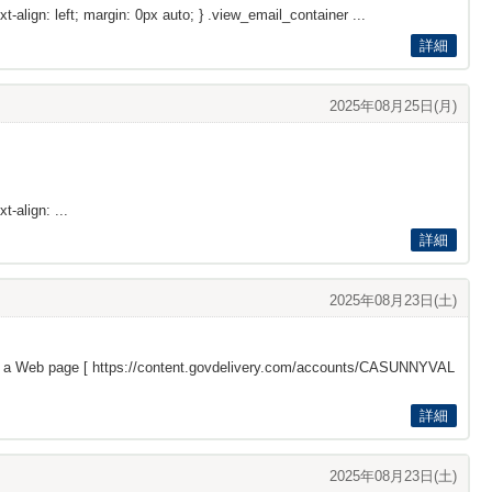
xt-align: left; margin: 0px auto; } .view_email_container ...
詳細
2025年08月25日(月)
t-align: ...
詳細
2025年08月23日(土)
s a Web page [
https://content.govdelivery.com/accounts/CASUNNYVAL
詳細
2025年08月23日(土)