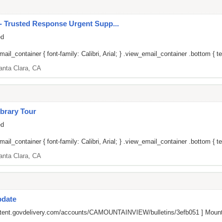
 Trusted Response Urgent Supp...
ed
il_container { font-family: Calibri, Arial; } .view_email_container .bottom { tex
anta Clara, CA
brary Tour
ed
il_container { font-family: Calibri, Arial; } .view_email_container .bottom { tex
anta Clara, CA
pdate
ontent.govdelivery.com/accounts/CAMOUNTAINVIEW/bulletins/3efb051
] Mount