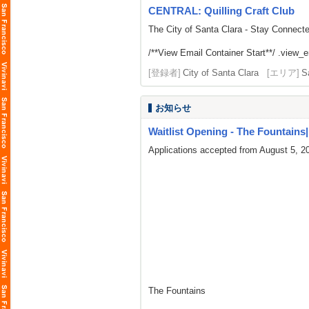
CENTRAL: Quilling Craft Club
The City of Santa Clara - Stay Connect
/**View Email Container Start**/ .view_ema
[登録者]
City of Santa Clara
[エリア]
S
お知らせ
Waitlist Opening - The Fountains| L
Applications accepted from August 5, 2
The Fountains