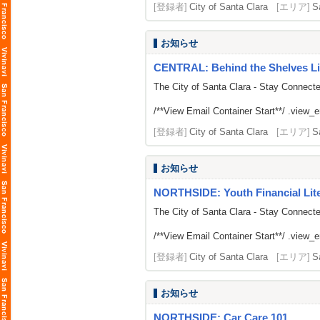
[登録者]
City of Santa Clara
[エリア]
S
お知らせ
CENTRAL: Behind the Shelves Li
The City of Santa Clara - Stay Connect
/**View Email Container Start**/ .view_ema
[登録者]
City of Santa Clara
[エリア]
S
お知らせ
NORTHSIDE: Youth Financial Li
The City of Santa Clara - Stay Connect
/**View Email Container Start**/ .view_ema
[登録者]
City of Santa Clara
[エリア]
S
お知らせ
NORTHSIDE: Car Care 101