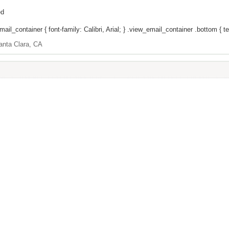
ed
il_container { font-family: Calibri, Arial; } .view_email_container .bottom { tex
anta Clara, CA