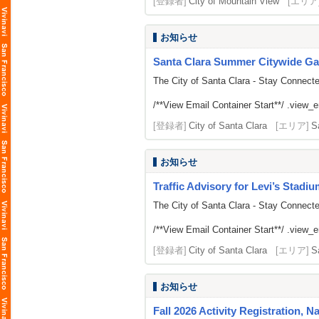
[登録者]
City of Mountain View
[エリア
お知らせ
Santa Clara Summer Citywide Ga
The City of Santa Clara - Stay Connect
/**View Email Container Start**/ .view_ema
[登録者]
City of Santa Clara
[エリア]
S
お知らせ
Traffic Advisory for Levi’s Stadi
The City of Santa Clara - Stay Connect
/**View Email Container Start**/ .view_ema
[登録者]
City of Santa Clara
[エリア]
S
お知らせ
Fall 2026 Activity Registration, N