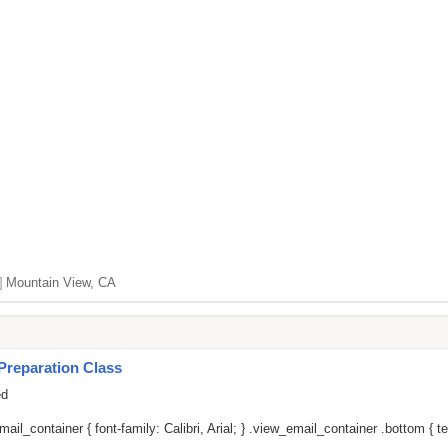
]
Mountain View, CA
Preparation Class
ed
il_container { font-family: Calibri, Arial; } .view_email_container .bottom { tex