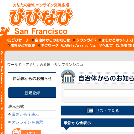
San Francisco
ワールド
>
アメリカ合衆国
>
サンフランシスコ
自治体からのお知らせ
新規登録
表示形式
リストで見る
最新から全表示
オンラインを表示
最新から全表示