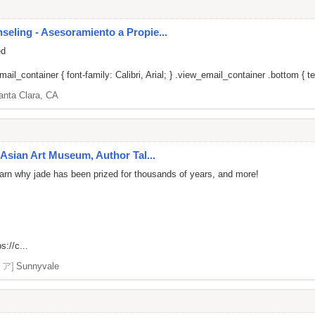
ling - Asesoramiento a Propie...
ed
il_container { font-family: Calibri, Arial; } .view_email_container .bottom { tex
anta Clara, CA
Asian Art Museum, Author Tal...
 learn why jade has been prized for thousands of years, and more!
s://c...
リア]
Sunnyvale