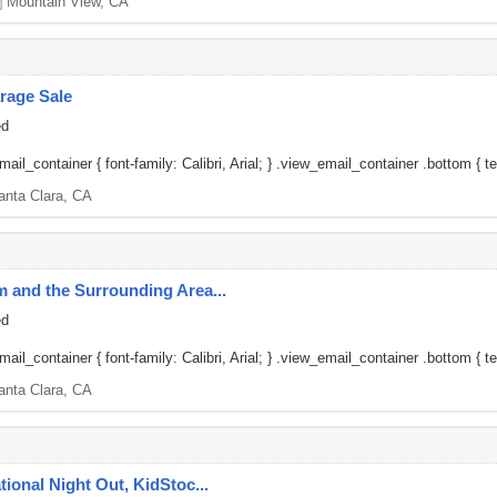
]
Mountain View, CA
rage Sale
ed
il_container { font-family: Calibri, Arial; } .view_email_container .bottom { tex
anta Clara, CA
um and the Surrounding Area...
ed
il_container { font-family: Calibri, Arial; } .view_email_container .bottom { tex
anta Clara, CA
ational Night Out, KidStoc...