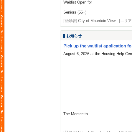
Waitlist Open for
Seniors (55+)
[登録者]
City of Mountain View
[エリア
お知らせ
Pick up the waitlist application fo
August 6, 2026 at the Housing Help Cent
The Montecito
...