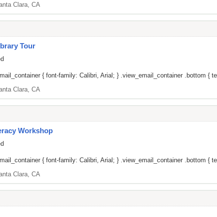
anta Clara, CA
brary Tour
ed
il_container { font-family: Calibri, Arial; } .view_email_container .bottom { tex
anta Clara, CA
teracy Workshop
ed
il_container { font-family: Calibri, Arial; } .view_email_container .bottom { tex
anta Clara, CA