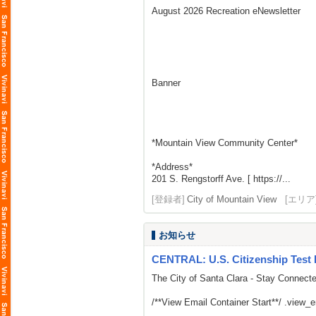
August 2026 Recreation eNewsletter
Banner
*Mountain View Community Center*
*Address*
201 S. Rengstorff Ave. [ https://...
[登録者]
City of Mountain View
[エリア
お知らせ
CENTRAL: U.S. Citizenship Test 
The City of Santa Clara - Stay Connect
/**View Email Container Start**/ .view_ema