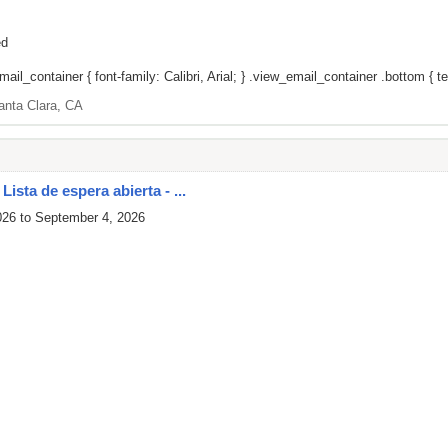
ed
il_container { font-family: Calibri, Arial; } .view_email_container .bottom { tex
anta Clara, CA
ista de espera abierta - ...
026 to September 4, 2026