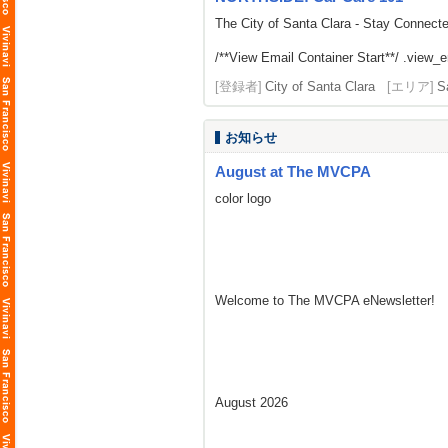
The City of Santa Clara - Stay Connect
/**View Email Container Start**/ .view_ema
[登録者]
City of Santa Clara
[エリア]
S
お知らせ
August at The MVCPA
color logo
Welcome to The MVCPA eNewsletter!
August 2026