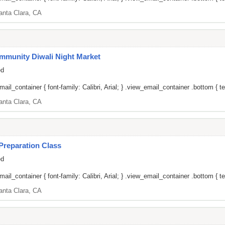
anta Clara, CA
munity Diwali Night Market
ed
il_container { font-family: Calibri, Arial; } .view_email_container .bottom { tex
anta Clara, CA
Preparation Class
ed
il_container { font-family: Calibri, Arial; } .view_email_container .bottom { tex
anta Clara, CA