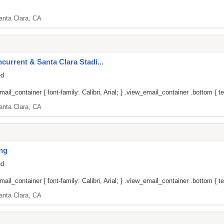
anta Clara, CA
current & Santa Clara Stadi...
ed
il_container { font-family: Calibri, Arial; } .view_email_container .bottom { tex
anta Clara, CA
ng
ed
il_container { font-family: Calibri, Arial; } .view_email_container .bottom { tex
anta Clara, CA