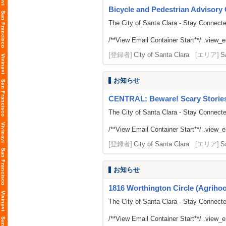
Bicycle and Pedestrian Advisor
The City of Santa Clara - Stay Connect
/**View Email Container Start**/ .view_ema
[登録者]
City of Santa Clara
[エリア]
S
お知らせ
CENTRAL: Beware! Scary Stories
The City of Santa Clara - Stay Connect
/**View Email Container Start**/ .view_ema
[登録者]
City of Santa Clara
[エリア]
S
お知らせ
1816 Worthington Circle (Agrihood
The City of Santa Clara - Stay Connect
/**View Email Container Start**/ .view_ema