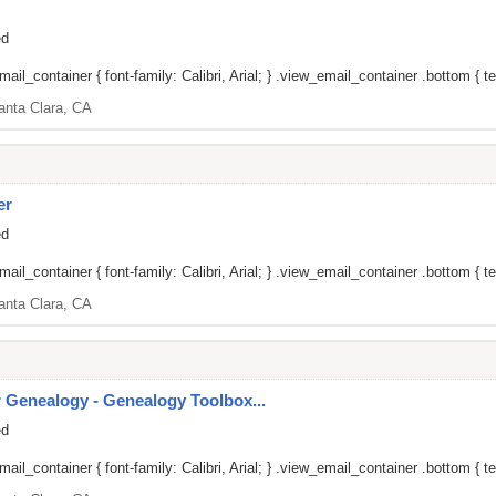
ed
il_container { font-family: Calibri, Arial; } .view_email_container .bottom { tex
anta Clara, CA
er
ed
il_container { font-family: Calibri, Arial; } .view_email_container .bottom { tex
anta Clara, CA
Genealogy - Genealogy Toolbox...
ed
il_container { font-family: Calibri, Arial; } .view_email_container .bottom { tex