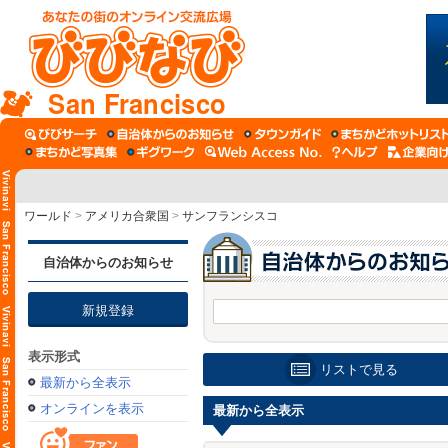
San Francisco
ワールド
>
アメリカ合衆国
>
サンフランシスコ
自治体からのお知らせ
新規登録
表示形式
リストで見る
最新から全表示
オンラインを表示
最新から全表示