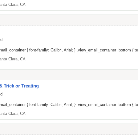
anta Clara, CA
ed
il_container { font-family: Calibri, Arial; } .view_email_container .bottom { tex
anta Clara, CA
Trick or Treating
ed
il_container { font-family: Calibri, Arial; } .view_email_container .bottom { tex
anta Clara, CA