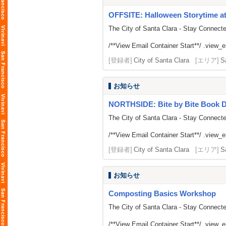
OFFSITE: Halloween Storytime at
The City of Santa Clara - Stay Connect
/**View Email Container Start**/ .view_ema
[登録者]
City of Santa Clara
[エリア]
S
お知らせ
NORTHSIDE: Bite by Bite Book D
The City of Santa Clara - Stay Connect
/**View Email Container Start**/ .view_ema
[登録者]
City of Santa Clara
[エリア]
S
お知らせ
Composting Basics Workshop
The City of Santa Clara - Stay Connect
/**View Email Container Start**/ .view_ema