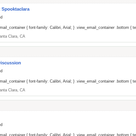
 Spooktaclara
ed
il_container { font-family: Calibri, Arial; } .view_email_container .bottom { tex
anta Clara, CA
iscussion
ed
il_container { font-family: Calibri, Arial; } .view_email_container .bottom { tex
anta Clara, CA
ed
il_container { font-family: Calibri, Arial; } .view_email_container .bottom { tex