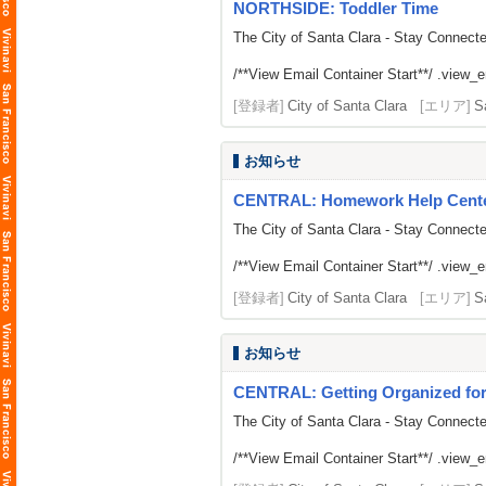
NORTHSIDE: Toddler Time
The City of Santa Clara - Stay Connect
/**View Email Container Start**/ .view_ema
[登録者]
City of Santa Clara
[エリア]
S
お知らせ
CENTRAL: Homework Help Cent
The City of Santa Clara - Stay Connect
/**View Email Container Start**/ .view_ema
[登録者]
City of Santa Clara
[エリア]
S
お知らせ
CENTRAL: Getting Organized for 
The City of Santa Clara - Stay Connect
/**View Email Container Start**/ .view_ema