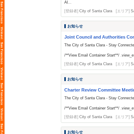
Al...
[登録者]
City of Santa Clara
[エリア]
S
お知らせ
Joint Council and Authorities Con
The City of Santa Clara - Stay Connect
/**View Email Container Start**/ .view_ema
[登録者]
City of Santa Clara
[エリア]
S
お知らせ
Charter Review Committee Meeti
The City of Santa Clara - Stay Connect
/**View Email Container Start**/ .view_ema
[登録者]
City of Santa Clara
[エリア]
S
お知らせ