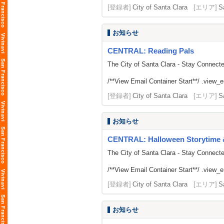
[登録者]
City of Santa Clara
[エリア]
S
お知らせ
CENTRAL: Reading Pals
The City of Santa Clara - Stay Connect
/**View Email Container Start**/ .view_ema
[登録者]
City of Santa Clara
[エリア]
S
お知らせ
CENTRAL: Halloween Storytime & 
The City of Santa Clara - Stay Connect
/**View Email Container Start**/ .view_ema
[登録者]
City of Santa Clara
[エリア]
S
お知らせ