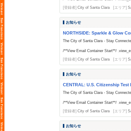
[登録者]
City of Santa Clara
[エリア]
S
お知らせ
NORTHSIDE: Sparkle & Glow Com
The City of Santa Clara - Stay Connect
/**View Email Container Start**/ .view_ema
[登録者]
City of Santa Clara
[エリア]
S
お知らせ
CENTRAL: U.S. Citizenship Test 
The City of Santa Clara - Stay Connect
/**View Email Container Start**/ .view_ema
[登録者]
City of Santa Clara
[エリア]
S
お知らせ