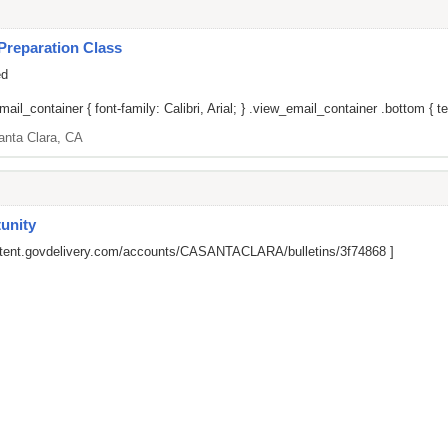
Preparation Class
ed
il_container { font-family: Calibri, Arial; } .view_email_container .bottom { tex
anta Clara, CA
unity
ontent.govdelivery.com/accounts/CASANTACLARA/bulletins/3f74868
]