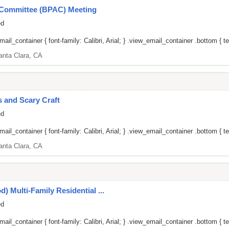
y Committee (BPAC) Meeting
ed
il_container { font-family: Calibri, Arial; } .view_email_container .bottom { tex
anta Clara, CA
 and Scary Craft
ed
il_container { font-family: Calibri, Arial; } .view_email_container .bottom { tex
anta Clara, CA
) Multi-Family Residential ...
ed
il_container { font-family: Calibri, Arial; } .view_email_container .bottom { tex