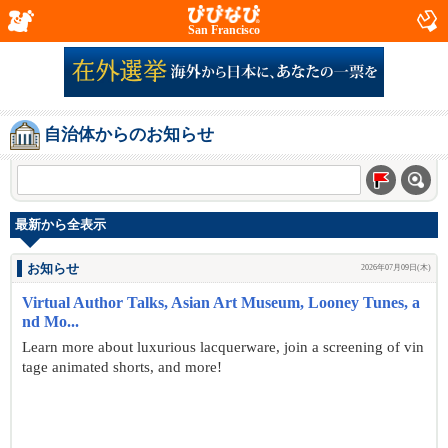
San Francisco
自治体からのお知らせ
最新から全表示
お知らせ
2026年07月09日(木)
Virtual Author Talks, Asian Art Museum, Looney Tunes, a
nd Mo...
Learn more about luxurious lacquerware, join a screening of vin
tage animated shorts, and more!