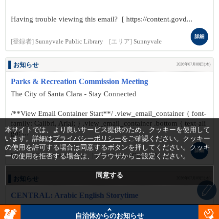
Having trouble viewing this email? [ https://content.govd...
詳細
[登録者]
Sunnyvale Public Library
[エリア]
Sunnyvale
お知らせ
2026年07月09日(木)
Parks & Recreation Commission Meeting
The City of Santa Clara - Stay Connected
/**View Email Container Start**/ .view_email_container { font-
family: Calibri, Arial; } .view_email_container .bottom { text-ali
本サイトでは、より良いサービス提供のため、クッキーを使用して
gn: ...
います。詳細は
プライバシーポリシー
をご確認ください。クッキー
の使用を許可する場合は同意するボタンを押してください。クッキ
詳細
[登録者]
City of Santa Clara
[エリア]
Santa Clara, CA
ーの使用を拒否する場合は、ブラウザからご設定ください。
お知らせ
2026年07月09日(木)
CENTRAL: Arabic English Storytime
The City of Santa Clara - Stay Connected
自治体からのお知らせ